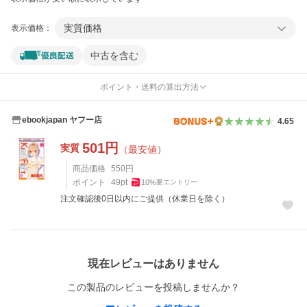
実質価格
表示価格：
中古を含む
ポイント・送料の算出方法
ebookjapan ヤフー店
4.65
501
円
実質
（最安値）
商品価格
550
円
ポイント
49
pt
10
%
要エントリー
注文確認後0日以内にご提供（休業日を除く）
レビュー
現在レビューはありません
この製品のレビューを投稿しませんか？