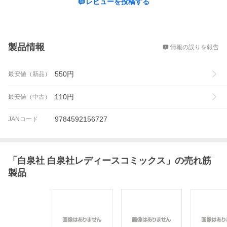
レビューを投稿する
概要
製品情報
情報の誤りを報告
550
円
最安値（新品）
110
円
最安値（中古）
9784592156727
JANコード
「
白泉社 白泉社レディースコミックス
」の売れ筋
製品