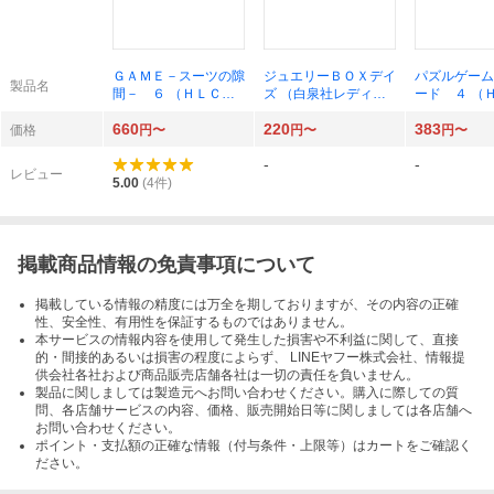
ＧＡＭＥ－スーツの隙
ジュエリーＢＯＸデイ
パズルゲーム
製品名
間－ ６ （ＨＬＣ
ズ （白泉社レディー
ード ４ 
Ｌｏｖｅ Ｊｏｓｓｉ
スコミックス） 野
Ｓｉｌｋｙ 
660
220
383
ｅ ｐｒｅｓｅｎｔ
間 美由紀 著
ＥＮＴＳ） 
価格
円〜
円〜
円〜
ｓ） 西形まい／著
紀／著
-
-
レビュー
5.00
(
4
件)
掲載商品情報の免責事項について
掲載している情報の精度には万全を期しておりますが、その内容の正確
性、安全性、有用性を保証するものではありません。
本サービスの情報内容を使用して発生した損害や不利益に関して、直接
的・間接的あるいは損害の程度によらず、 LINEヤフー株式会社、情報提
供会社各社および商品販売店舗各社は一切の責任を負いません。
製品に関しましては製造元へお問い合わせください。購入に際しての質
問、各店舗サービスの内容、価格、販売開始日等に関しましては各店舗へ
お問い合わせください。
ポイント・支払額の正確な情報（付与条件・上限等）はカートをご確認く
ださい。