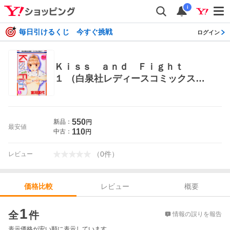
i
毎日引けるくじ 今すぐ挑戦
ログイン
Ｋｉｓｓ ａｎｄ Ｆｉｇｈｔ
１ （白泉社レディースコミックス）
宮川 匡代 著 白泉社 白泉社レディ
ースコミックス
550
新品：
円
最安値
110
中古：
円
（
0
件
）
レビュー
レビュー
概要
価格比較
価格比較
1
全
件
情報の誤りを報告
表示価格が安い順に表示しています