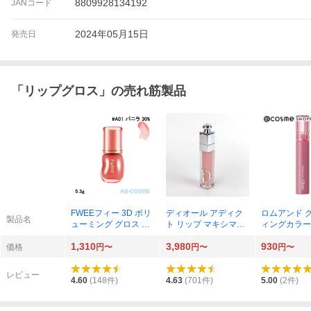
8809928134192
JANコード
2024年05月15日
発売日
「
リップグロス
」の売れ筋製品
FWEEフィー 3D ボリ
ディオール アディク
ロムアンド 
製品名
ューミング グロス 5.3
ト リップ マキシマイ
ィングカラー
g A01 バニラ30%
ザー 6ml（001 ピン
g 04 グレ
1,310
3,980
930
ク）
イ
価格
円〜
円〜
円〜
レビュー
4.60
(
148
件)
4.63
(
701
件)
5.00
(
2
件)