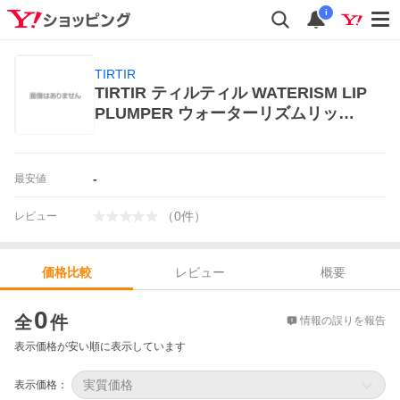
i
TIRTIR
TIRTIR ティルティル WATERISM LIP
PLUMPER ウォーターリズムリップ
プランパー 3.3g リップグロス
-
最安値
（
0
件
）
レビュー
レビュー
概要
価格比較
価格比較
0
全
件
情報の誤りを報告
表示価格が安い順に表示しています
実質価格
表示価格：