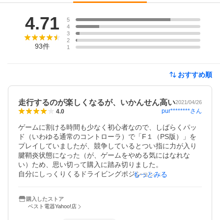
レビュー
4.71
5
4
3
2
93
件
1
おすすめ順
走行するのが楽しくなるが、いかんせん高い
2021/04/26
pur********
さん
4.0
ゲームに割ける時間も少なく初心者なので、しばらくパッ
ド（いわゆる通常のコントローラ）で「F１（PS版）」を
プレイしていましたが、競争しているとつい指に力が入り
腱鞘炎状態になった（が、ゲームをやめる気にはなれな
い）ため、思い切って購入に踏み切りました。

自分にしっくりくるドライビングポジション（笑）で固定
もっとみる
するための設置が難しい（マンリキ状の固定具はあるもの
の、繰り返しますが下手クソなもので、つい力が入るとハ
購入したストア
ンドルがズレてしまう。競争周回中にズレると致命傷）と
ベスト電器Yahoo!店
感じてはいますが、路面のガタガタ感まで表現してくれ大