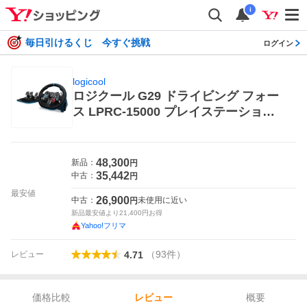
i
毎日引けるくじ 今すぐ挑戦
ログイン
logicool
ロジクール G29 ドライビング フォー
ス LPRC-15000 プレイステーション4
用周辺機器
48,300
新品：
円
35,442
中古：
円
最安値
26,900
中古：
未使用に近い
円
新品最安値より
21,400
円お得
Yahoo!フリマ
（
93
件
）
レビュー
4.71
価格比較
概要
レビュー