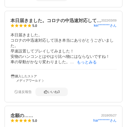
本日届きました。コロナの中迅速対応して…
2022/03/09
kei********
さん
5.0
本日届きました。

コロナの中迅速対応して頂き本当にありがとうございまし
た。

早速設置してプレイしてみました！

安物のハンコンとはやはり比べ物にはならないですね！

車の挙動がかなり変わりました。

もっとみる
とりあえず中古品で練習して壊れた時は新品を考えてみま
す！
購入したストア
メディアワールド
違反報告
いいね
3
念願の……
2018/05/27
har********
さん
5.0