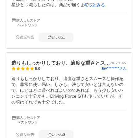
星ひとつ減らしたのは、商品が届くまで長いなと感じた事
もっとみる
からです。

お金を出しても早く着く方を選ぶべきでした。
購入したストア
ベストワン
違反報告
いいね
1
造りもしっかりしており、適度な重さとス…
2017/11/27
tav********
さん
5.0
造りもしっかりしており、適度な重さとスムースな操作感
で、非常に使い易い。しかし、決して安いとは言えないの
で、ほどほどに遊べればよいのであれば、もう少し安いハ
ンコンで十分かも。Driving Force GTも使っていたが、そ
の頃はそれでも十分でした。
購入したストア
ベストワン
違反報告
いいね
0