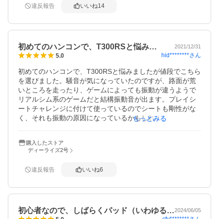
変リアリティがあって満足しています。高いだけのことは
違反報告
いいね
14
ある、という感想です。

パッドでの操作に慣れていたため「ハンドル＆ペダル」に
アジャストするまでタイムが落ちること、は商品のせいで
ないので減点ナシとしても、「機能が優れていて当たり前
初めてのハンコンで、T300RSと悩み…
の高価格」「設置が少々難しい」点を踏まえー１としま
2021/12/31
hid********
さん
5.0
す。すぐ壊れる（そもそも初期不良も多い）と聞くので購
入直後の今はその点が評価できませんが、顕在化するよう
初めてのハンコンで、T300RSと悩みましたが値段でこちら
であれば更にー２というところでしょうが、今は顕在化し
を選びました。騒音が気になっていたのですが、路面が荒
ていませんし購入したことについては満足しています。
いところを走ったり、ゲームによっても振動が違うようで
リアルシム系のゲームだと結構振動音が出ます。プレイシ
ートチャレンジに付けて使っているのでシートも剛性がな
く、それも振動の原因になっているかもしれません。音は
もっとみる
気になりますが、かなりゲームはかなり面白くなりまし
た。
購入したストア
ディーライズ2号
違反報告
いいね
6
初心者なので、しばらくパッド（いわゆる…
2024/06/05