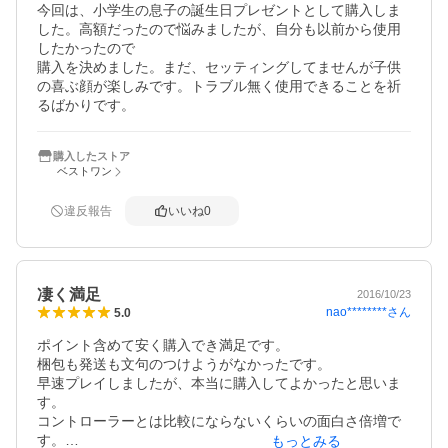
今回は、小学生の息子の誕生日プレゼントとして購入しま
した。高額だったので悩みましたが、自分も以前から使用
したかったので

購入を決めました。まだ、セッティングしてませんが子供
の喜ぶ顔が楽しみです。トラブル無く使用できることを祈
るばかりです。
購入したストア
ベストワン
違反報告
いいね
0
凄く満足
2016/10/23
nao********
さん
5.0
ポイント含めて安く購入でき満足です。

梱包も発送も文句のつけようがなかったです。

早速プレイしましたが、本当に購入してよかったと思いま
す。

コントローラーとは比較にならないくらいの面白さ倍増で
す。

もっとみる