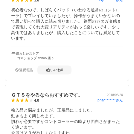
cfy********
さん
5.0
初心者なので、しばらくパッド（いわゆる通常のコントロ
ーラ）でプレイしていましたが、操作がうまくいかないの
で思い切って購入に踏み切りました。 路面のガタガタ感ま
で表現してくれ大変リアリティがあって楽しいです。少し
高価ではありましたが、購入したことについては満足して
います。
購入したストア
ゴマショップ Yahoo!店
違反報告
いいね
0
ＧＴＳをやるならおすすめです。
2018/03/20
pha********
さん
4.0
輸入品と悩みましたが、正規品にしました。

動きもよく楽しめます。

慣れが必要ですがコントローラーの時より面白さがまった
く違います。

今度はＶＲが欲しくなりますね。
