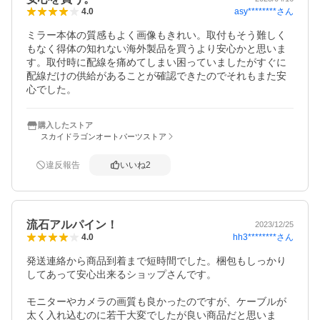
asy********
さん
4.0
ミラー本体の質感もよく画像もきれい。取付もそう難しく
もなく得体の知れない海外製品を買うより安心かと思いま
す。取付時に配線を痛めてしまい困っていましたがすぐに
配線だけの供給があることが確認できたのでそれもまた安
購入したストア
スカイドラゴンオートパーツストア
違反報告
いいね
2
流石アルパイン！
2023/12/25
hh3********
さん
4.0
発送連絡から商品到着まで短時間でした。梱包もしっかり
してあって安心出来るショップさんです。

モニターやカメラの画質も良かったのですが、ケーブルが
太く入れ込むのに若干大変でしたが良い商品だと思いま