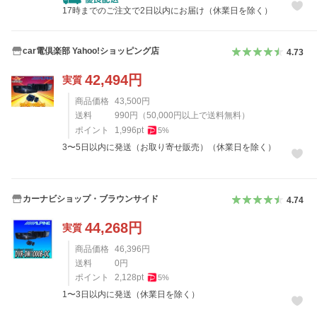
17時までのご注文で2日以内にお届け（休業日を除く）
car電倶楽部 Yahoo!ショッピング店
4.73
42,494
円
実質
商品価格
43,500
円
送料
990
円
（
50,000
円以上で送料無料）
ポイント
1,996
pt
5
%
3〜5日以内に発送（お取り寄せ販売）（休業日を除く）
カーナビショップ・ブラウンサイド
4.74
44,268
円
実質
商品価格
46,396
円
送料
0
円
ポイント
2,128
pt
5
%
1〜3日以内に発送（休業日を除く）