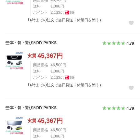
送料
1,000
円
ポイント
2,133
pt
5
%
14時までの注文で当日発送（休業日を除く）
車・音・遊びのDIY PARKS
4.79
45,367
円
実質
商品価格
46,500
円
送料
1,000
円
ポイント
2,133
pt
5
%
14時までの注文で当日発送（休業日を除く）
車・音・遊びのDIY PARKS
4.79
45,367
円
実質
商品価格
46,500
円
送料
1,000
円