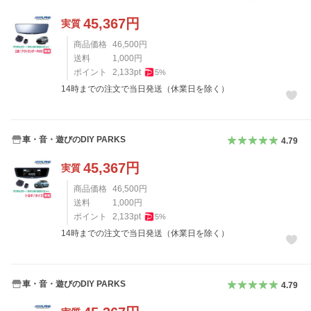
45,367
円
実質
商品価格
46,500
円
送料
1,000
円
ポイント
2,133
pt
5
%
14時までの注文で当日発送（休業日を除く）
車・音・遊びのDIY PARKS
4.79
45,367
円
実質
商品価格
46,500
円
送料
1,000
円
ポイント
2,133
pt
5
%
14時までの注文で当日発送（休業日を除く）
車・音・遊びのDIY PARKS
4.79