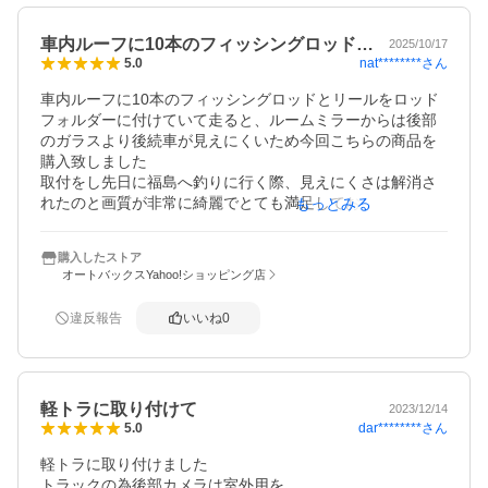
車内ルーフに10本のフィッシングロッド…
2025/10/17
nat********
さん
5.0
車内ルーフに10本のフィッシングロッドとリールをロッド
フォルダーに付けていて走ると、ルームミラーからは後部
のガラスより後続車が見えにくいため今回こちらの商品を
購入致しました

取付をし先日に福島へ釣りに行く際、見えにくさは解消さ
れたのと画質が非常に綺麗でとても満足しております。

もっとみる
これから車の運転が楽しみになっていきます

ありがとうございました
購入したストア
オートバックスYahoo!ショッピング店
違反報告
いいね
0
軽トラに取り付けて
2023/12/14
dar********
さん
5.0
軽トラに取り付けました

トラックの為後部カメラは室外用を…
