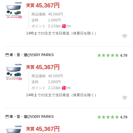
45,367
円
実質
商品価格
46,500
円
送料
1,000
円
ポイント
2,133
pt
5
%
14時までの注文で当日発送（休業日を除く）
車・音・遊びのDIY PARKS
4.79
45,367
円
実質
商品価格
46,500
円
送料
1,000
円
ポイント
2,133
pt
5
%
14時までの注文で当日発送（休業日を除く）
車・音・遊びのDIY PARKS
4.79
45,367
円
実質