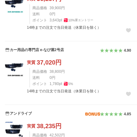
商品価格
39,900
円
送料
0
円
ポイント
3,643
pt
10
%
要エントリー
14時までの注文で当日発送（休業日を除く）
カー用品の専門店 e-なび屋2号店
4.90
37,020
円
実質
商品価格
38,800
円
送料
0
円
ポイント
1,780
pt
5
%
14時までの注文で当日発送（休業日を除く）
アンドライブ
4.85
38,235
円
実質
商品価格
42,502
円