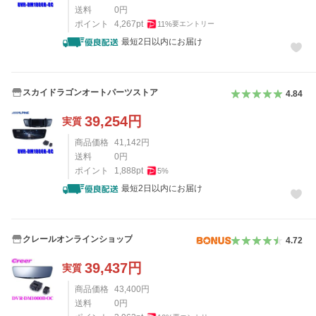
送料
0
円
ポイント
4,267
pt
11
%
要エントリー
最短2日以内にお届け
スカイドラゴンオートパーツストア
4.84
39,254
円
実質
商品価格
41,142
円
送料
0
円
ポイント
1,888
pt
5
%
最短2日以内にお届け
クレールオンラインショップ
4.72
39,437
円
実質
商品価格
43,400
円
送料
0
円