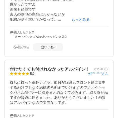
良かったですよ

画像も綺麗です

素人の為他の商品はわからないが

配線が少々太い？かなって…

もっとみる
引き回しに少々苦労しましたが何とか取り付ける事が出来
て良かったです

購入したストア
バックカメラの室内用と室外用の選択は良いですね
オートバックスYahoo!ショッピング店
違反報告
いいね
9
付けたくても付けれなかったアルパイン！
2023/06/12
yjf********
さん
5.0
待ちに待った車外カメラ。取付配線系もフロント側に集中
するわけでもなく結構後ろ側までいけますので足元やキッ
クパネルAピラーに線をまとめなくて済みます。取り寄せ品
ですが普通に届きました。ありがとうございました！画質
はアルパインなので文句なしです。
購入したストア