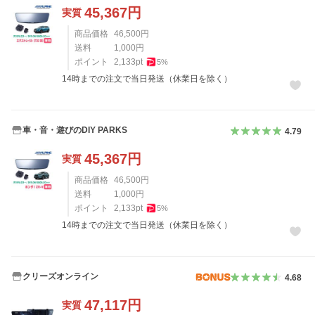
45,367
円
実質
商品価格
46,500
円
送料
1,000
円
ポイント
2,133
pt
5
%
14時までの注文で当日発送（休業日を除く）
車・音・遊びのDIY PARKS
4.79
45,367
円
実質
商品価格
46,500
円
送料
1,000
円
ポイント
2,133
pt
5
%
14時までの注文で当日発送（休業日を除く）
クリーズオンライン
4.68
47,117
円
実質