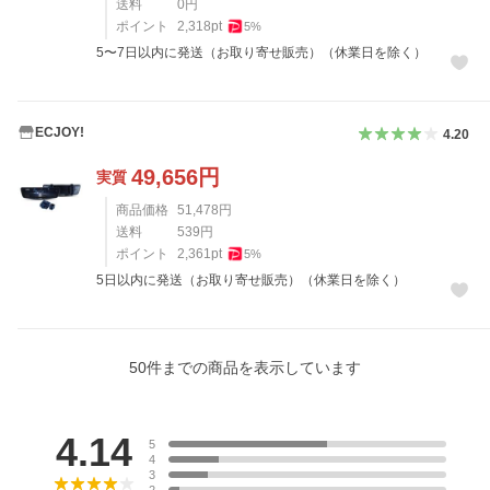
送料
0
円
ポイント
2,318
pt
5
%
5〜7日以内に発送（お取り寄せ販売）（休業日を除く）
ECJOY!
4.20
49,656
円
実質
商品価格
51,478
円
送料
539
円
ポイント
2,361
pt
5
%
5日以内に発送（お取り寄せ販売）（休業日を除く）
50
件までの商品を表示しています
レビュー
4.14
5
4
3
2