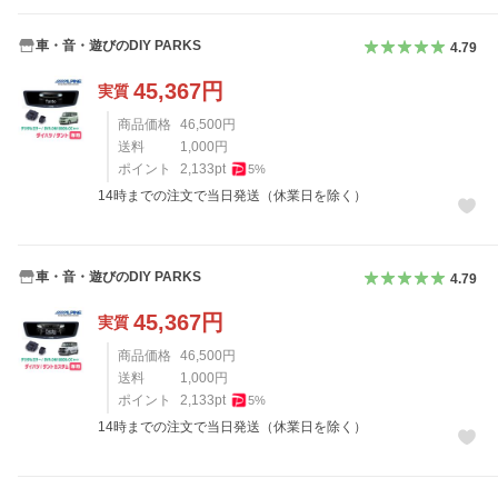
車・音・遊びのDIY PARKS
4.79
45,367
円
実質
商品価格
46,500
円
送料
1,000
円
ポイント
2,133
pt
5
%
14時までの注文で当日発送（休業日を除く）
車・音・遊びのDIY PARKS
4.79
45,367
円
実質
商品価格
46,500
円
送料
1,000
円
ポイント
2,133
pt
5
%
14時までの注文で当日発送（休業日を除く）