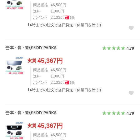
商品価格
46,500
円
送料
1,000
円
ポイント
2,133
pt
5
%
14時までの注文で当日発送（休業日を除く）
車・音・遊びのDIY PARKS
4.79
45,367
円
実質
商品価格
46,500
円
送料
1,000
円
ポイント
2,133
pt
5
%
14時までの注文で当日発送（休業日を除く）
車・音・遊びのDIY PARKS
4.79
45,367
円
実質
商品価格
46,500
円