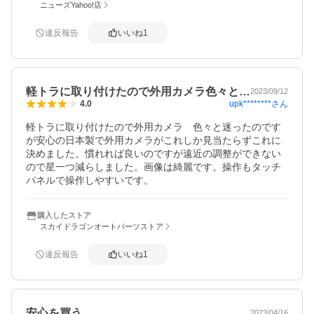
ニューズYahoo!店
違反報告
いいね
1
軽トラに取り付けたので外用カメラ色々と…
2023/09/12
upk********
さん
4.0
軽トラに取り付けたので外用カメラ　色々と迷ったのです
が安心の日本製で外用カメラがこれしか見当たらずこれに
決めました。慣れれば良いのですが遠近の調整ができない
ので星一つ減らしました。画像は綺麗です。操作もタッチ
パネルで操作しやすいです。
購入したストア
スカイドラゴンオートパーツストア
違反報告
いいね
1
安心を買う。
2023/04/16