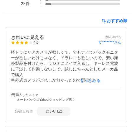
28
件
1
おすすめ順
きれいに見える
2026/02/05
fcf********
さん
4.0
軽トラにリアカメラが欲しくて、でもナビでバックモニタ
ーが欲しいわけじゃなく、ドラレコも欲しいので、安い海
外製品を付けたら、ラジオにノイズ入るし、キーレス電波
に干渉して作動しないしで、試しにちゃんとしたメーカ品
で購入

車外式カメラがこれしか無かったので選択肢は他に無かっ
もっとみる
たのですが、画質も良いし満足してます

難点はやはり高額な事と配線が全体的に太くて硬めなので
購入したストア
隠したりの処理が少し手間でした
オートバックスYahoo!ショッピング店
違反報告
いいね
2