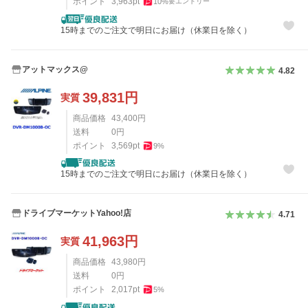
ポイント
3,963
pt
10
%
要エントリー
15時までのご注文で明日にお届け（休業日を除く）
アットマックス@
4.82
39,831
円
実質
商品価格
43,400
円
送料
0
円
ポイント
3,569
pt
9
%
15時までのご注文で明日にお届け（休業日を除く）
ドライブマーケットYahoo!店
4.71
41,963
円
実質
商品価格
43,980
円
送料
0
円
ポイント
2,017
pt
5
%