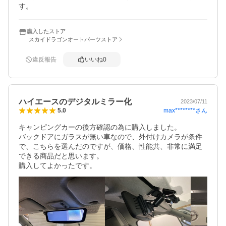
す。
購入したストア
スカイドラゴンオートパーツストア
違反報告
いいね
0
ハイエースのデジタルミラー化
2023/07/11
max********
さん
5.0
キャンピングカーの後方確認の為に購入しました。

バックドアにガラスが無い車なので、外付けカメラが条件
で、こちらを選んだのですが、価格、性能共、非常に満足
できる商品だと思います。

購入してよかったです。