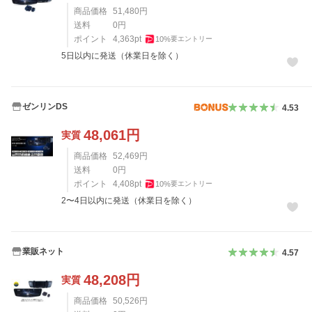
商品価格
51,480
円
送料
0
円
ポイント
4,363
pt
10
%
要エントリー
5日以内に発送（休業日を除く）
ゼンリンDS
4.53
48,061
円
実質
商品価格
52,469
円
送料
0
円
ポイント
4,408
pt
10
%
要エントリー
2〜4日以内に発送（休業日を除く）
業販ネット
4.57
48,208
円
実質
商品価格
50,526
円