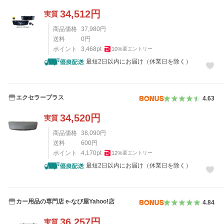
34,512
円
実質
商品価格
37,980
円
送料
0
円
ポイント
3,468
pt
10
%
要エントリー
最短2日以内にお届け（休業日を除く）
エクセラープラス
4.63
34,520
円
実質
商品価格
38,090
円
送料
600
円
ポイント
4,170
pt
12
%
要エントリー
最短2日以内にお届け（休業日を除く）
カー用品の専門店 e-なび屋Yahoo!店
4.84
36,257
円
実質