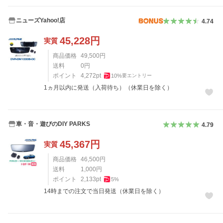
ニューズYahoo!店
4.74
45,228
円
実質
商品価格
49,500
円
送料
0
円
ポイント
4,272
pt
10
%
要エントリー
1ヵ月以内に発送（入荷待ち）（休業日を除く）
車・音・遊びのDIY PARKS
4.79
45,367
円
実質
商品価格
46,500
円
送料
1,000
円
ポイント
2,133
pt
5
%
14時までの注文で当日発送（休業日を除く）