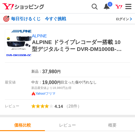
i
毎日引けるくじ 今すぐ挑戦
ログイン
ALPINE
ALPINE ドライブレコーダー搭載 10
型デジタルミラー DVR-DM1000B-OC
ドライブレコーダー本体
37,980
新品：
円
19,000
最安値
中古：
目立った傷や汚れなし
円
新品最安値より
18,980
円お得
Yahoo!フリマ
（
28
件
）
レビュー
4.14
レビュー
概要
価格比較
価格比較