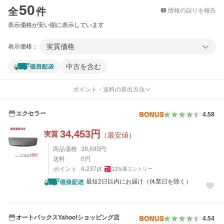
50
全
件
情報の誤りを報告
表示価格が安い順に表示しています
実質価格
表示価格：
中古を含む
ポイント・送料の算出方法
エクセラー
4.58
34,453
円
実質
（最安値）
商品価格
38,690
円
送料
0
円
ポイント
4,237
pt
12
%
要エントリー
最短2日以内にお届け（休業日を除く）
オートバックスYahoo!ショッピング店
4.54