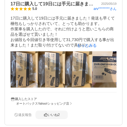
17日に購入して19日には手元に届きま…
2025/05/19
arv********
さん
5.0
17日に購入して19日には手元に届きました！発送も早くて
梱包もしっかりされていて、とっても助かります。

作業車を購入したので、それに付けようと思いこちらの商
品を選ばせて貰いました！

お値段も今回値引き等使用して31,730円で購入する事が出
来ました！まだ取り付けてないので具体的な感想は書けな
もっとみる
いのですが、現段階ではとても良いお買い物をしたと思っ
ております。ありがとうございました！
購入したストア
オートバックスYahoo!ショッピング店
違反報告
いいね
2