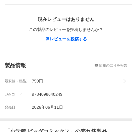
レビュー
現在レビューはありません
この製品のレビューを投稿しませんか？
レビューを投稿する
概要
製品情報
情報の誤りを報告
759
円
最安値（新品）
9784098640249
JANコード
2026年06月11日
発売日
「
小学館 ビッグコミックス
」の売れ筋製品