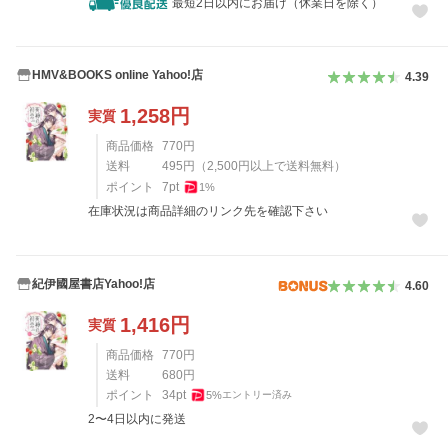
最短2日以内にお届け（休業日を除く）
HMV&BOOKS online Yahoo!店
4.39
1,258
円
実質
商品価格
770
円
送料
495
円
（
2,500
円以上で送料無料）
ポイント
7
pt
1
%
在庫状況は商品詳細のリンク先を確認下さい
紀伊國屋書店Yahoo!店
4.60
1,416
円
実質
商品価格
770
円
送料
680
円
ポイント
34
pt
5
%
エントリー済み
2〜4日以内に発送