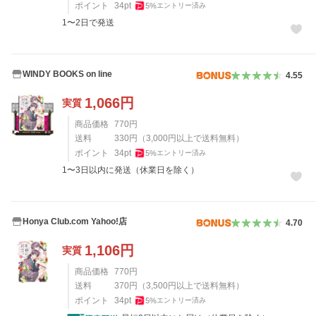
ポイント
34
pt
5
%
エントリー済み
1〜2日で発送
WINDY BOOKS on line
4.55
1,066
円
実質
商品価格
770
円
送料
330
円
（
3,000
円以上で送料無料）
ポイント
34
pt
5
%
エントリー済み
1〜3日以内に発送（休業日を除く）
Honya Club.com Yahoo!店
4.70
1,106
円
実質
商品価格
770
円
送料
370
円
（
3,500
円以上で送料無料）
ポイント
34
pt
5
%
エントリー済み