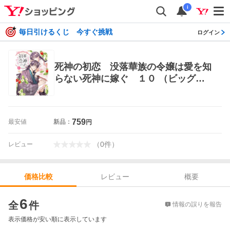
i
毎日引けるくじ 今すぐ挑戦
ログイン
死神の初恋 没落華族の令嬢は愛を知
らない死神に嫁ぐ １０ （ビッグコ
ミックス） 朝比奈希夜／原作 榊空
也／キャラクター原案 千世トケイ／
漫画 小学館 ビッグコミックス
759
最安値
新品：
円
（
0
件
）
レビュー
レビュー
概要
価格比較
価格比較
6
全
件
情報の誤りを報告
表示価格が安い順に表示しています