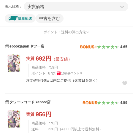
実質価格
表示価格：
中古を含む
ポイント・送料の算出方法
ebookjapan ヤフー店
4.65
692
円
実質
（最安値）
商品価格
759
円
ポイント
67
pt
10
%
要エントリー
注文確認後0日以内にご提供（休業日を除く）
タワーレコード Yahoo!店
4.59
956
円
実質
商品価格
770
円
送料
220
円
（
4,000
円以上で送料無料）