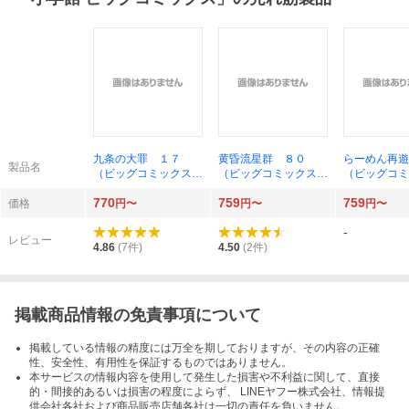
九条の大罪 １７
黄昏流星群 ８０
らーめん再遊
製品名
（ビッグコミックス）
（ビッグコミックス）
（ビッグコミ
真鍋昌平／著
弘兼憲史／著
久部緑郎／作
770
759
759
／画
価格
円〜
円〜
円〜
-
レビュー
4.86
(
7
件)
4.50
(
2
件)
掲載商品情報の免責事項について
掲載している情報の精度には万全を期しておりますが、その内容の正確
性、安全性、有用性を保証するものではありません。
本サービスの情報内容を使用して発生した損害や不利益に関して、直接
的・間接的あるいは損害の程度によらず、 LINEヤフー株式会社、情報提
供会社各社および商品販売店舗各社は一切の責任を負いません。