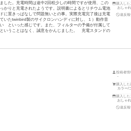
ました。充電時間は途中2回程少しの時間ですが使用、この
購入した
おしゃれ
っかりと充電されたようです。説明書によるとリチウム電池
ドに置きっぱなしで問題無いとの事。実際充電完了後は充電
違反報
たtwinbird製のサイクロンハンディに対し、１）動作音
い　といった感じです。また、フィルターの予備が付属して
ということはなく、誠意をかんじました。　充電スタンドの
投稿者情
-
購入した
カラー/
購入した
おしゃれ
違反報