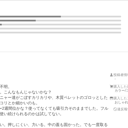
投稿者情
-
不明。

購入した
カラー/
。こんなもんじゃないかな？

ニャー達がこぼすカリカリや、木質ペレットのゴロッとした
購入した
おしゃれ
コリとか細かいのも。

〜2週間位かな？使ってなくても吸引力そのままでした。フル
違反報
使い続けられるのかは試してない。

い。押しにくい、力いる。中の蓋も固かった。でも一度取る