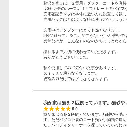
贅沢を言えば、充電用アダプターコードを直接
 70センチのホースよりもストレートのパイプならば、腰を曲げずに作業できて助かります。

充電確認ランプは本体に近い方に設置して欲し
専用バッグはどのような時に使うのでしょうか。
充電中のアダプターはとても熱くなります。

5秒間触っていることができないくらい熱いです
異常なのか、こんなものなのかちょっとわから
壊れるまで大切に使わせていただきます。

ありがとうございました。

暫く使用してみて気付いた事があります。

スイッチが戻らなくなります。

親指の力だけでは戻らなくなります。
我が家は猫を２匹飼っています。猫砂や
5.0
我が家は猫を２匹飼っています。猫砂やら毛が
す。ただパソコン裏のコード類や小物類の周辺
た。ハンディクリーナーを探していろいろ比べ