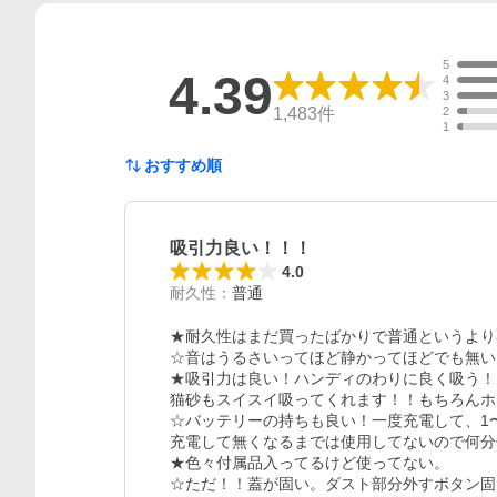
5
4.39
4
3
1,483
件
2
1
おすすめ順
吸引力良い！！！
4.0
耐久性
：
普通
★耐久性はまだ買ったばかりで普通というより
☆音はうるさいってほど静かってほどでも無い
★吸引力は良い！ハンディのわりに良く吸う！
猫砂もスイスイ吸ってくれます！！もちろんホ
☆バッテリーの持ちも良い！一度充電して、1
充電して無くなるまでは使用してないので何分
★色々付属品入ってるけど使ってない。

☆ただ！！蓋が固い。ダスト部分外すボタン固