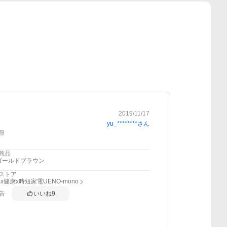
2019/11/17
yu_********
さん
報
商品
ゴールドブラウン
ストア
x健康x時短家電UENO-mono
告
いいね
9