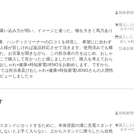
投稿者情
-
購入した
カラー/
吸い込み力が弱い。イメージと違った。物を大きく馬力あり
購入した
おしゃれ
一番、ハンディクリーナーの口コミを拝見し、希望にに合わず
人様が宜しければ返品対応させて頂きます。使用済みでも構
違反報
た。お言葉を聞きながら、この担当者の方をはじめ、おしゃ
、ここで購入して良かったと感じましたので、購入を考えておら
おしゃれ×健康×時短家電UENOをお勧めします。ですから、
ては担当者及びおしゃれ×健康×時短家電UENOさんの人間性
ビューしました☺️
す
投稿者情
-
スタンドにセットするために、本体背面の溝に充電スタンド
購入した
カラー/
しないと上手く入らない。上からスタンドに降ろしたら自然