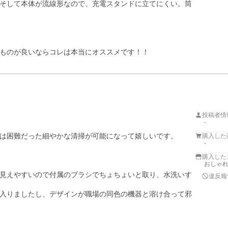
そして本体が流線形なので、充電スタンドに立てにくい。筒
ものが良いならコレは本当にオススメです！！
投稿者情
-
は困難だった細やかな清掃が可能になって嬉しいです。

購入した
-
購入した
おしゃれ
見えやすいので付属のブラシでちょちょいと取り、水洗いす
違反報
入りましたし、デザインが職場の同色の機器と溶け合って邪