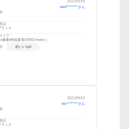
2021/04/18
wed********
さん
報
商品
ブラック
ストア
x健康x時短家電UENO-mono
告
いいね
0
2021/08/10
kio********
さん
報
商品
ブラック