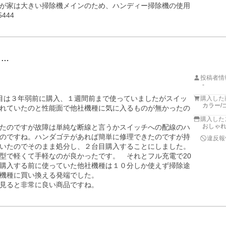
が家は大きい掃除機メインのため、ハンディー掃除機の使用
444
１…
投稿者情
-
目は３年弱前に購入、１週間前まで使っていましたがスイッ
購入した
カラー/
れていたのと性能面で他社機種に気に入るものが無かったの
購入した
おしゃれ
たのですが故障は単純な断線と言うかスイッチへの配線のハ
のですね。ハンダゴテがあれば簡単に修理できたのですが持
違反報
いたのでそのまま処分し、２台目購入することにしました。

型で軽くて手軽なのが良かったです。　それとフル充電で20
購入する前に使っていた他社機種は１０分しか使えず掃除途
機種に買い換える発端でした。

見ると非常に良い商品ですね。