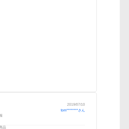
2019/07/10
tom********
さん
報
商品