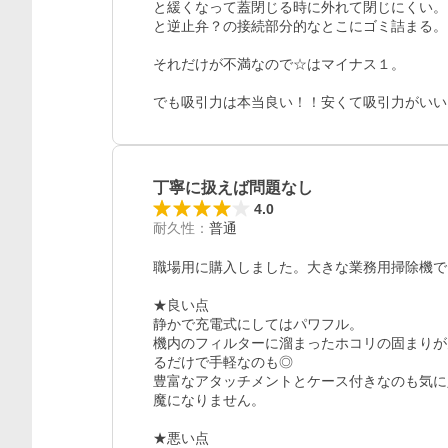
と緩くなって蓋閉じる時に外れて閉じにくい。
と逆止弁？の接続部分的なとこにゴミ詰まる。

それだけが不満なので☆はマイナス１。

でも吸引力は本当良い！！安くて吸引力がいい
丁寧に扱えば問題なし
4.0
耐久性
：
普通
職場用に購入しました。大きな業務用掃除機で
★良い点

静かで充電式にしてはパワフル。

機内のフィルターに溜まったホコリの固まりが
るだけで手軽なのも◎

豊富なアタッチメントとケース付きなのも気に
魔になりません。

★悪い点
