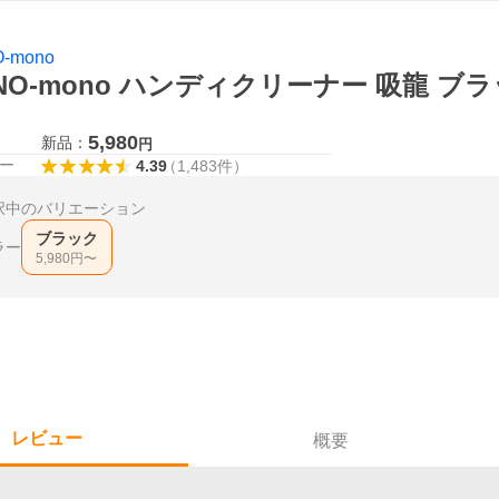
-mono
NO-mono ハンディクリーナー 吸龍 
5,980
新品：
円
ー
4.39
（
1,483
件
）
択中のバリエーション
ブラック
ラー
5,980
円〜
レビュー
概要