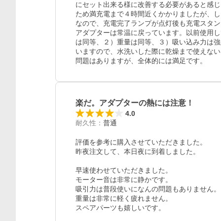
にセット出来る様に改善する必要があると感じ
ため満充電まで４時間近くかかりましたが、し
なので、充電完了ランプが点灯後も充電スタン
アダプターは常温に戻っています。以前使用してい
は同等、２）重量は同等、３）吸い込み力は強
いますので、水洗いした際に乾燥まで使えない
問題はありますが、全体的には満足です。
楽だ。アダプターの熱には注意！
4.0
耐久性
：
普通
評価を参考に購入させていただきました。

昨夜注文して、本日夜に到着しました。

早速使わせていただきました。

モーター音は非常に静かです。

吸引力は普段使いになんの問題もありません。

重量は非常に軽く疲れません。

スペアパーツも嬉しいです。
