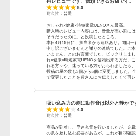
再レビューです。信頼できるお店です。
5.0
耐久性
：
普通
おしゃれ×健康×時短家電UENOさん最高。

購入時のレビュー内容には、音量が高い割には
そうだったのに。と投稿したところ。

本日4月19日に、担当者から連絡あり。開口
申し訳ございませんと謝りの連絡でした。ご本
いません。とのお言葉でした。ビックリしまし
れ×健康×時短家電UENOを信頼出来る方だ
れる方々や、迷っている方がおられましたら、
レビュー
投稿の星の数も3個から5個に変更しました。全
で変更したことを皆さんにお伝えしたくて再レ
吸い込み力の割に動作音は以外と静かで
4.0
耐久性
：
普通
商品が到着し、早速充電を行いましたが、充電
の爪を差し込む必要があるが、これが目視確認