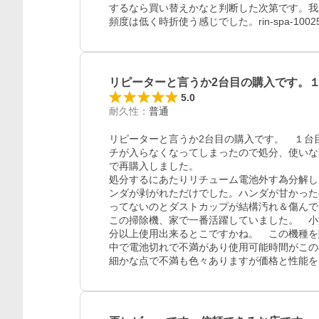
するなら買い替えかなと判断した次第です。我
頻度は低く時折使う感じでした。rin-spa-10025
リピーターと言うか2台目の購入です。
5.0
耐久性
：
普通
リピーターと言うか2台目の購入です。　１台
チが入らなくなってしまったので処分、使いな
で再購入しました。

処分するにあたりリチューム電池外す為分解し
ンダが剥がれただけでした。ハンダが甘かった
ってないのとダストカップが結構汚れ＆傷んで
この掃除機、家で一番活躍していました。　小
分以上使用出来るとこですかね。　この機種を
中で電池切れで不満があり使用可能時間がこの
細かな点で不満も色々ありますが価格と性能を