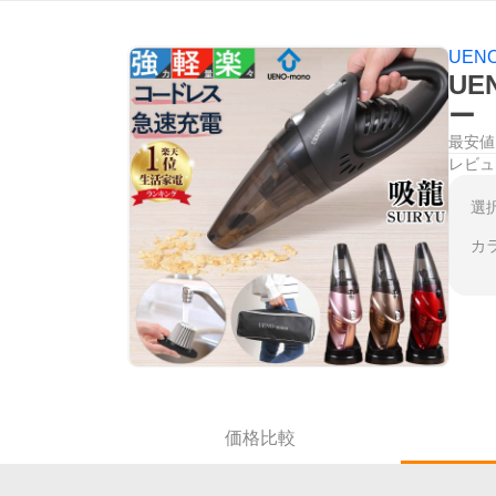
UENO
UE
ー
最安値
レビュ
選
カ
価格比較