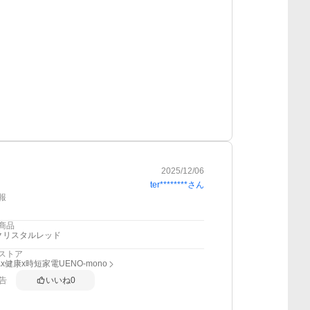
2025/12/06
ter********
さん
報
商品
クリスタルレッド
ストア
x健康x時短家電UENO-mono
告
いいね
0