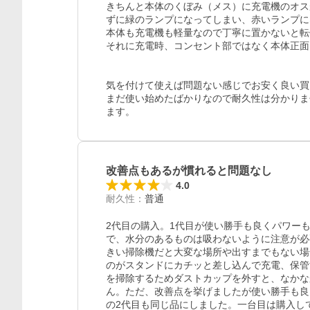
きちんと本体のくぼみ（メス）に充電機のオス
ずに緑のランプになってしまい、赤いランプに
本体も充電機も軽量なので丁寧に置かないと転
それに充電時、コンセント部ではなく本体正面
気を付けて使えば問題ない感じでお安く良い買
まだ使い始めたばかりなので耐久性は分かりま
ます。
改善点もあるが慣れると問題なし
4.0
耐久性
：
普通
2代目の購入。1代目が使い勝手も良くパワー
で、水分のあるものは吸わないように注意が必
きい掃除機だと大変な場所や出すまでもない場
のがスタンドにカチッと差し込んで充電、保管
を掃除するためダストカップを外すと、なかな
ん。ただ、改善点を挙げましたが使い勝手も良
の2代目も同じ品にしました。一台目は購入し