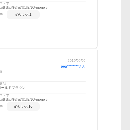
ストア
x健康x時短家電UENO-mono
告
いいね
1
2019/05/06
pea********
さん
報
商品
ゴールドブラウン
ストア
x健康x時短家電UENO-mono
告
いいね
10