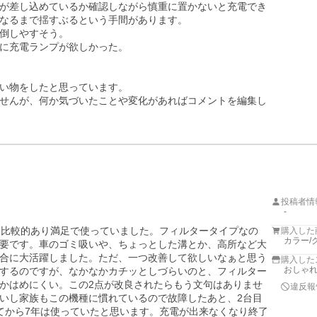
が差し込めているか確認しながら慎重に置かないと充電でき
なるまで揺すぶるという手間があります。

倒しやすそう。

に充電ランプが欲しかった。

い物をしたと思っています。

せんが、何か気づいたことや変化があればコメントを編集し
投稿者情
-
も比較的あり満足で使っていました。フィルタータイプなの
購入した
カラー/
要です。車のゴミ吸いや、ちょっとした溝とか、高所など大
合に大活躍しました。ただ、一つ改善して欲しいなぁと思う
購入した
おしゃれ
するのですが、なかなかカチッとしづらいのと、フィルター
かはめにくい。この2点が改良されたらもう文句はありませ
違反報
いし家族もこの機種に慣れているので故障したあと、2台目
てから7年は使っていたと思います。充電が出来なくなり終了