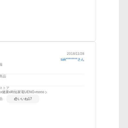
2018/11/28
sak********
さん
報
商品
ストア
x健康x時短家電UENO-mono
告
いいね
17