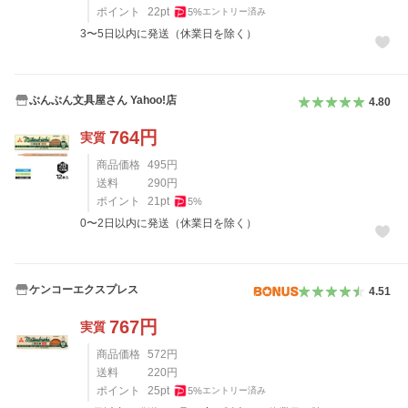
ポイント
22
pt
5
%
エントリー済み
3〜5日以内に発送（休業日を除く）
ぶんぶん文具屋さん Yahoo!店
4.80
764
円
実質
商品価格
495
円
送料
290
円
ポイント
21
pt
5
%
0〜2日以内に発送（休業日を除く）
ケンコーエクスプレス
4.51
767
円
実質
商品価格
572
円
送料
220
円
ポイント
25
pt
5
%
エントリー済み