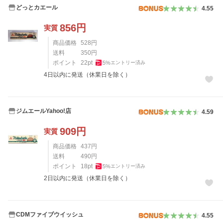
どっとカエール
4.55
856
円
実質
商品価格
528
円
送料
350
円
ポイント
22
pt
5
%
エントリー済み
4日以内に発送（休業日を除く）
ジムエールYahoo!店
4.59
909
円
実質
商品価格
437
円
送料
490
円
ポイント
18
pt
5
%
エントリー済み
2日以内に発送（休業日を除く）
CDMファイブウイッシュ
4.55