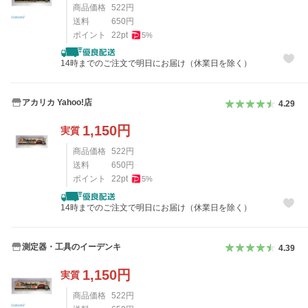
商品価格
522
円
送料
650
円
ポイント
22
pt
5
%
14時までのご注文で明日にお届け（休業日を除く）
アカリカ Yahoo!店
4.29
1,150
円
実質
商品価格
522
円
送料
650
円
ポイント
22
pt
5
%
14時までのご注文で明日にお届け（休業日を除く）
測定器・工具のイーデンキ
4.39
1,150
円
実質
商品価格
522
円