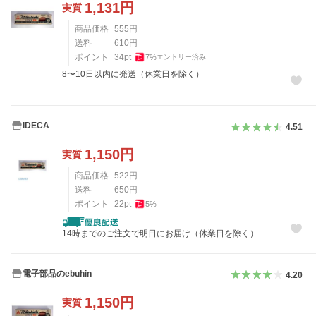
1,131
円
実質
商品価格
555
円
送料
610
円
ポイント
34
pt
7
%
エントリー済み
8〜10日以内に発送（休業日を除く）
iDECA
4.51
1,150
円
実質
商品価格
522
円
送料
650
円
ポイント
22
pt
5
%
14時までのご注文で明日にお届け（休業日を除く）
電子部品のebuhin
4.20
1,150
円
実質