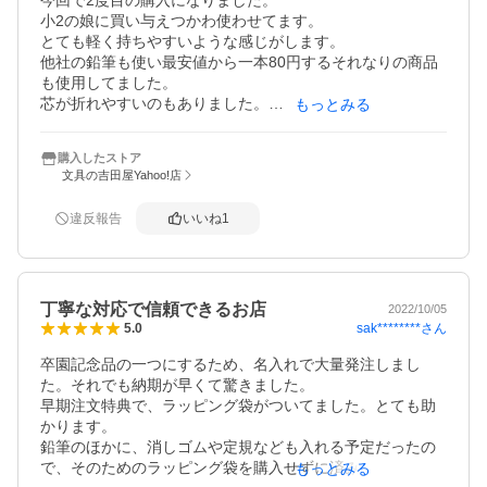
小2の娘に買い与えつかわ使わせてます。

とても軽く持ちやすいような感じがします。

他社の鉛筆も使い最安値から一本80円するそれなりの商品
も使用してました。

芯が折れやすいのもありました。

もっとみる
ですが、こちらの商品は芯の折れがなく無駄に削る事をし
なくても使えるので本当にありがたいです。

購入したストア
低学年のうちは、兎に角、消費が早い！！

文具の吉田屋Yahoo!店
その部分も考えるとコスパが良いです。

お絵かきが好きな子、字の書き間違いが多い子にもおすす
違反報告
いいね
1
めです

取り扱い注意

鉛筆削りは電動より手動の品質が良い鉛筆削りが良いと思
丁寧な対応で信頼できるお店
います。

2022/10/05
sak********
さん
5.0
手動の鉛筆削りを進める理由の一つは

木の素材が柔らかいため、電動だと素材が割れやすい可能
卒園記念品の一つにするため、名入れで大量発注しまし
性がある。

た。それでも納期が早くて驚きました。

個人的には公文の鉛筆削りが良いです。

早期注文特典で、ラッピング袋がついてました。とても助
100均のは、刃が鋭くなく割れたり削った部分がボソボソし
かります。

ました。
鉛筆のほかに、消しゴムや定規なども入れる予定だったの
で、そのためのラッピング袋を購入せずに済みました。

もっとみる