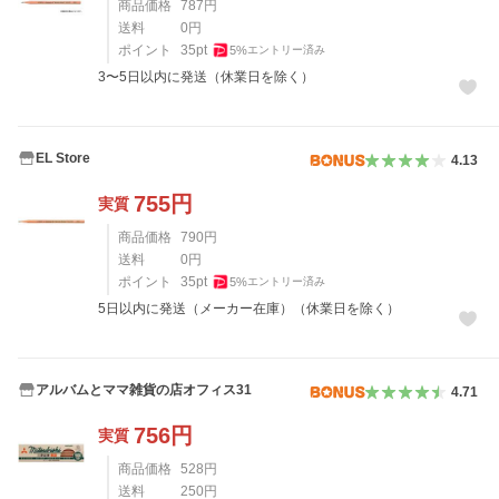
商品価格
787
円
送料
0
円
ポイント
35
pt
5
%
エントリー済み
3〜5日以内に発送（休業日を除く）
EL Store
4.13
755
円
実質
商品価格
790
円
送料
0
円
ポイント
35
pt
5
%
エントリー済み
5日以内に発送（メーカー在庫）（休業日を除く）
アルバムとママ雑貨の店オフィス31
4.71
756
円
実質
商品価格
528
円
送料
250
円