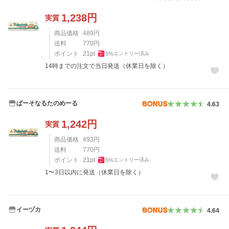
1,238
円
実質
商品価格
489
円
送料
770
円
ポイント
21
pt
5
%
エントリー済み
14時までの注文で当日発送（休業日を除く）
ぱーそなるたのめーる
4.63
1,242
円
実質
商品価格
493
円
送料
770
円
ポイント
21
pt
5
%
エントリー済み
1〜3日以内に発送（休業日を除く）
イーヅカ
4.64