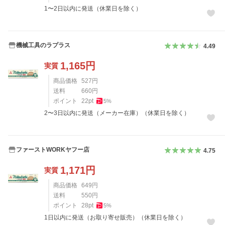
1〜2日以内に発送（休業日を除く）
機械工具のラプラス
4.49
1,165
円
実質
商品価格
527
円
送料
660
円
ポイント
22
pt
5
%
2〜3日以内に発送（メーカー在庫）（休業日を除く）
ファーストWORKヤフー店
4.75
1,171
円
実質
商品価格
649
円
送料
550
円
ポイント
28
pt
5
%
1日以内に発送（お取り寄せ販売）（休業日を除く）