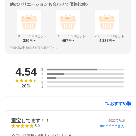
他のバリエーションも合わせて価格比較
HB
/
nullセット
B
/
nullセット
2B
/
nullセット
380
497
4,337
円〜
円〜
円〜
※ 価格は中古価格を含む表示です。
レビュー
4.54
5
4
3
2
26
件
1
おすすめ順
重宝してます！！
2022/07/16
ran********
さん
5.0
今回で2度目の購入になりました。
