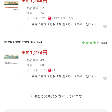
1,244
円
実質
商品価格
526
円
送料
740
円
ポイント
22
pt
5
%
エントリー済み
3〜5日以内に発送（お取り寄せ販売）（休業日を除く）
ORANGE TOOL TOKIWA
4.73
1,274
円
実質
商品価格
495
円
送料
800
円
ポイント
21
pt
5
%
3〜5日以内に発送（お取り寄せ販売）（休業日を除く）
50
件までの商品を表示しています