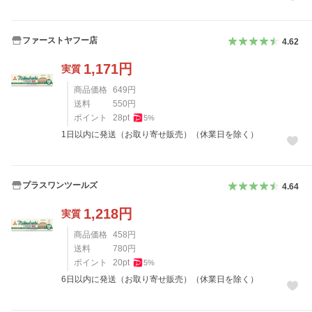
ファーストヤフー店
4.62
1,171
円
実質
商品価格
649
円
送料
550
円
ポイント
28
pt
5
%
1日以内に発送（お取り寄せ販売）（休業日を除く）
プラスワンツールズ
4.64
1,218
円
実質
商品価格
458
円
送料
780
円
ポイント
20
pt
5
%
6日以内に発送（お取り寄せ販売）（休業日を除く）