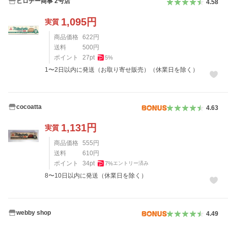
ヒロチー商事 2号店
4.58
1,095
円
実質
商品価格
622
円
送料
500
円
ポイント
27
pt
5
%
1〜2日以内に発送（お取り寄せ販売）（休業日を除く）
cocoatta
4.63
1,131
円
実質
商品価格
555
円
送料
610
円
ポイント
34
pt
7
%
エントリー済み
8〜10日以内に発送（休業日を除く）
webby shop
4.49