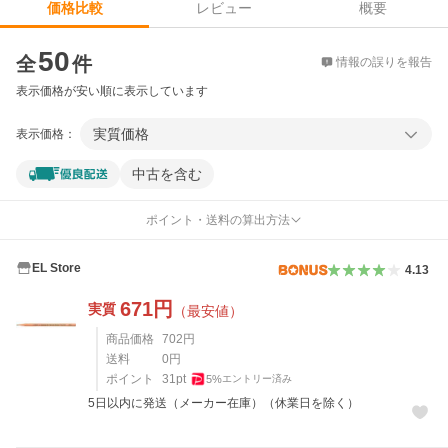
レビュー
概要
価格比較
価格比較
50
全
件
情報の誤りを報告
表示価格が安い順に表示しています
実質価格
表示価格：
中古を含む
ポイント・送料の算出方法
EL Store
4.13
671
円
実質
（最安値）
商品価格
702
円
送料
0
円
ポイント
31
pt
5
%
エントリー済み
5日以内に発送（メーカー在庫）（休業日を除く）