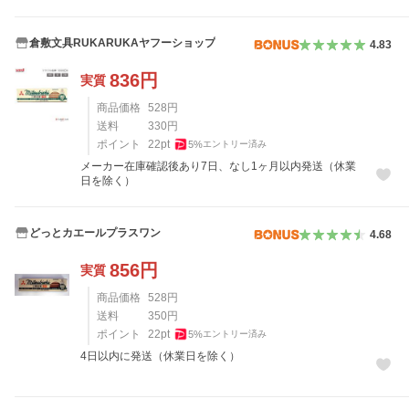
倉敷文具RUKARUKAヤフーショップ
4.83
836
円
実質
商品価格
528
円
送料
330
円
ポイント
22
pt
5
%
エントリー済み
メーカー在庫確認後あり7日、なし1ヶ月以内発送（休業
日を除く）
どっとカエールプラスワン
4.68
856
円
実質
商品価格
528
円
送料
350
円
ポイント
22
pt
5
%
エントリー済み
4日以内に発送（休業日を除く）