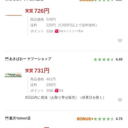
726
円
実質
商品価格
528
円
送料
220
円
（
5,000
円以上で送料無料）
ポイント
22
pt
5
%
エントリー済み
あきばおー ヤフーショップ
4.49
731
円
実質
商品価格
461
円
送料
290
円
ポイント
20
pt
5
%
8日以内に発送（お取り寄せ販売）（休業日を除く）
葉月Yahoo!店
4.70