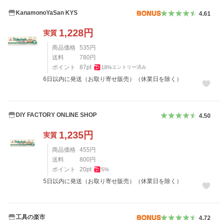
KanamonoYaSan KYS
4.61
1,228
円
実質
商品価格
535
円
送料
780
円
ポイント
87
pt
18
%
エントリー済み
6日以内に発送（お取り寄せ販売）（休業日を除く）
DIY FACTORY ONLINE SHOP
4.50
1,235
円
実質
商品価格
455
円
送料
800
円
ポイント
20
pt
5
%
5日以内に発送（お取り寄せ販売）（休業日を除く）
工具の楽市
4.72