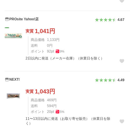
PROsite Yahoo!店
4.67
1,041
円
実質
商品価格
1,133
円
送料
0
円
ポイント
92
pt
9
%
2日以内に発送（メーカー在庫）（休業日を除く）
NEXT!
4.49
1,043
円
実質
商品価格
469
円
送料
594
円
ポイント
20
pt
5
%
11〜13日以内に発送（お取り寄せ販売）（休業日を除
く）