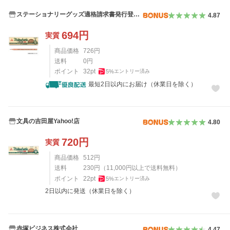
ステーショナリーグッズ適格請求書発行登録
4.87
店
694
円
実質
商品価格
726
円
送料
0
円
ポイント
32
pt
5
%
エントリー済み
最短2日以内にお届け（休業日を除く）
文具の吉田屋Yahoo!店
4.80
720
円
実質
商品価格
512
円
送料
230
円
（
11,000
円以上で送料無料）
ポイント
22
pt
5
%
エントリー済み
2日以内に発送（休業日を除く）
赤塚ビジネス株式会社
4.47