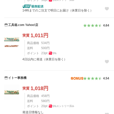
14時までのご注文で明日にお届け（休業日を除く）
工具箱.com Yahoo!店
4.64
1,011
円
実質
商品価格
534
円
送料
500
円
ポイント
23
pt
5
%
4日以内に発送（休業日を除く）
イトー事務機
4.54
1,018
円
実質
商品価格
458
円
送料
580
円
ポイント
20
pt
5
%
エントリー済み
発送日情報なし