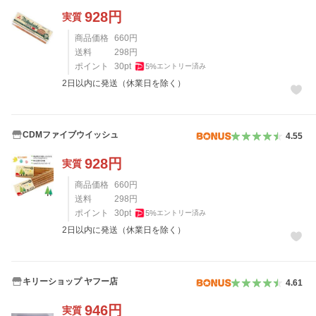
928
円
実質
商品価格
660
円
送料
298
円
ポイント
30
pt
5
%
エントリー済み
2日以内に発送（休業日を除く）
CDMファイブウイッシュ
4.55
928
円
実質
商品価格
660
円
送料
298
円
ポイント
30
pt
5
%
エントリー済み
2日以内に発送（休業日を除く）
キリーショップ ヤフー店
4.61
946
円
実質