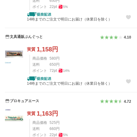
送料
650
円
ポイント
22
pt
5
%
14時までのご注文で明日にお届け（休業日を除く）
文具通販ぶんぐっと
4.10
1,158
円
実質
商品価格
580
円
送料
650
円
ポイント
72
pt
14
%
14時までのご注文で明日にお届け（休業日を除く）
プロキュアエース
4.72
1,163
円
実質
商品価格
525
円
送料
660
円
ポイント
22
pt
5
%