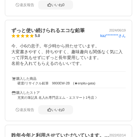
違反報告
いいね
0
ずっと使い続けられるエコな鉛筆
2024/06/19
kaz********
さん
5.0
今、小6の息子。年少時から持たせています。

大変書きやすく、持ちやすく、趣味趣向も関係なく気に入
って浮気もせずにずっと長年愛用しています。

名前を入れてもらえるのもいいです。
購入した商品
硬度/リサイクル鉛筆 9800EW-2B (★enpitu-gata)
購入したストア
充実の筆記具 名入れ専門店エム・エスマート1号店
違反報告
いいね
0
昨年今年と利用させていただいています。…
2022/02/14