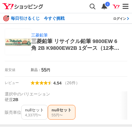
i
毎日引けるくじ 今すぐ挑戦
ログイン
三菱鉛筆
三菱鉛筆 リサイクル鉛筆 9800EW 6
角 2B K9800EW2B 1ダース（12本
入） ×1セット 鉛筆
55
最安値
新品：
円
（
26
件
）
レビュー
4.54
選択中のバリエーション
硬度
2B
nullセット
nullセット
販売単位
4,337
円〜
55
円〜