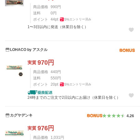
商品価格
990
円
送料
0
円
ポイント
44
pt
5
%
エントリー済み
1〜3日以内に発送（休業日を除く）
LOHACO by アスクル
970
円
実質
商品価格
440
円
送料
550
円
ポイント
20
pt
5
%
エントリー済み
24時までのご注文で2日以内にお届け（休業日を除く）
カグヤデンキ
4.26
976
円
実質
商品価格
1,031
円