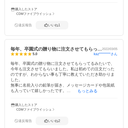
人数分のおめでとうカードも入っており、細かなサービス
がうれしいです。

購入したストア
CDMファイブウイッシュ
次年度の卒園委員の方にも紹介したいと思います。
違反報告
いいね
1
毎年、卒園式の贈り物に注文させてもらっ…
2022/03/05
kaz********
さん
5.0
毎年、卒園式の贈り物に注文させてもらってるみたいで、
今年も注文させてもらいました。私は初めての注文だった
のですが、わからない事も丁寧に教えていただき助かりま
した。

無事に名前入りの鉛筆が届き、メッセージカードや包装紙
も入っていて嬉しかったです。

もっとみる
ありがとうございました。
購入したストア
CDMファイブウイッシュ
違反報告
いいね
2