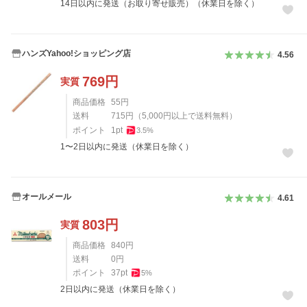
14日以内に発送（お取り寄せ販売）（休業日を除く）
ハンズYahoo!ショッピング店
4.56
769
円
実質
商品価格
55
円
送料
715
円
（
5,000
円以上で送料無料）
ポイント
1
pt
3.5
%
1〜2日以内に発送（休業日を除く）
オールメール
4.61
803
円
実質
商品価格
840
円
送料
0
円
ポイント
37
pt
5
%
2日以内に発送（休業日を除く）