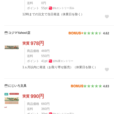
送料
0
円
ポイント
55
pt
6
%
エントリー済み
12時までの注文で当日発送（休業日を除く）
コジマYahoo!店
4.62
978
円
実質
商品価格
469
円
送料
550
円
ポイント
41
pt
10
%
要エントリー
1ヵ月以内に発送（お取り寄せ販売）（休業日を除く）
にじいろ文具
4.83
990
円
実質
商品価格
660
円
送料
360
円
ポイント
30
pt
5
%
エントリー済み