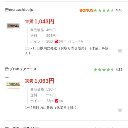
murauchi.co.jp
4.40
1,043
円
実質
商品価格
469
円
送料
594
円
ポイント
20
pt
5
%
エントリー済み
11〜13日以内に発送（お取り寄せ販売）（休業日を除
く）
プロキュアエース
4.72
1,063
円
実質
商品価格
536
円
送料
550
円
ポイント
23
pt
5
%
1〜2日以内に発送（休業日を除く）