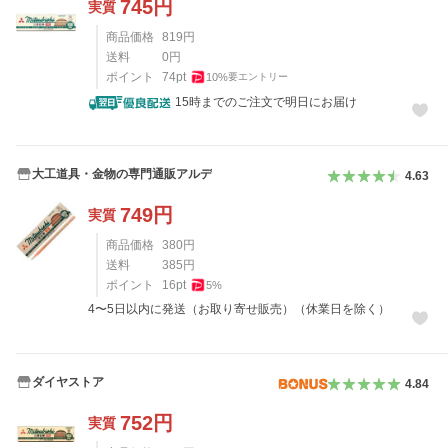
745
円
実質
商品価格
819
円
送料
0
円
ポイント
74
pt
10
%
要エントリー
15時までのご注文で明日にお届け
大工道具・金物の専門通販アルデ
4.63
749
円
実質
商品価格
380
円
送料
385
円
ポイント
16
pt
5
%
4〜5日以内に発送（お取り寄せ販売）（休業日を除く）
ダイヤストア
4.84
752
円
実質