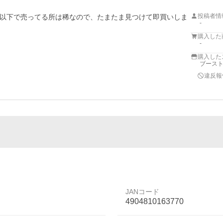
投稿者情
以下で売ってる所は稀なので、たまたま見つけて即買いしま
-
購入した
-
購入した
ブースト
違反報
JANコード
4904810163770