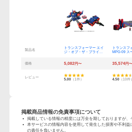
トランスフォーマー エイ
トランスフォ
製品名
ジ・オブ・ザ・プライム
MPG-09 
AOTP-36 ネクサスプライ
イ
ム
5,082
35,574
価格
円〜
円
レビュー
5.00
（
1
件）
4.50
（
10
件
掲載商品情報の免責事項について
掲載している情報の精度には万全を期しておりますが、
本サービスの情報内容を使用して発生した損害や不利益に
の責任を負いません。