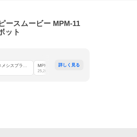
ースムービー MPM-11
ボット
詳しく見る
MPM-12N ネメシスプライム
MPM-5 ディセプティコンバリケード
MPM-7 バンブルビ
25,200
円〜
22,916
円〜