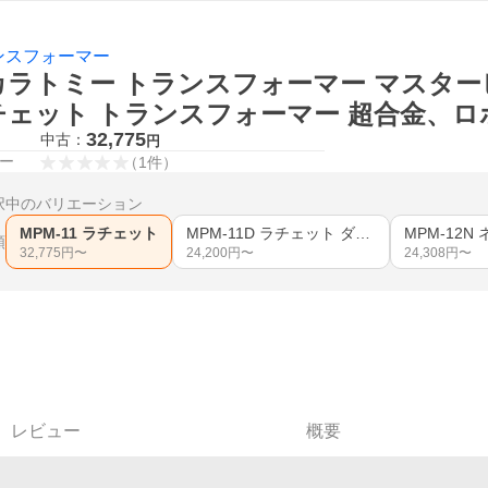
ンスフォーマー
カラトミー トランスフォーマー マスターピ
チェット トランスフォーマー 超合金、ロ
32,775
中古：
円
ー
（
1
件
）
択中のバリエーション
MPM-11 ラチェット
MPM-11D ラチェット ダークサイド・ムーンVer.
類
32,775
円〜
24,200
円〜
24,308
円〜
レビュー
概要