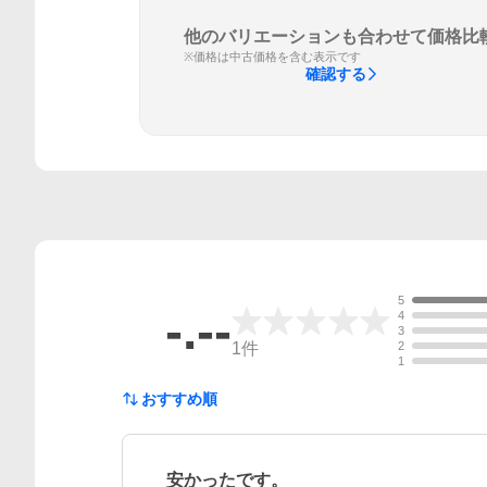
他のバリエーションも合わせて価格比
※価格は中古価格を含む表示です
確認する
5
-.--
4
3
1
件
2
1
おすすめ順
安かったです。