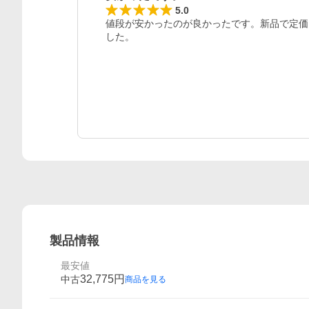
レビュー
5.0
値段が安かったのが良かったです。新品で定価
した。
製品情報
最安値
32,775
円
中古
商品を見る