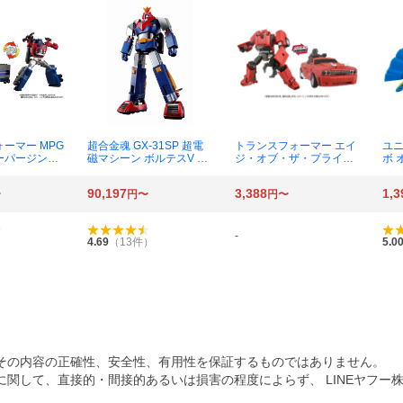
ーマー MPG
超合金魂 GX-31SP 超電
トランスフォーマー エイ
ユニ
スーパージンラ
磁マシーン ボルテスV CH
ジ・オブ・ザ・プライム
ボ 
OGOKIN 50th Ver.
AOTP-41 クリフジャンパ
ジ
ー （プライムユニバー
90,197
3,388
1,3
〜
円〜
円〜
ス）
-
）
4.69
（
13
件）
5.0
その内容の正確性、安全性、有用性を保証するものではありません。
関して、直接的・間接的あるいは損害の程度によらず、 LINEヤフー