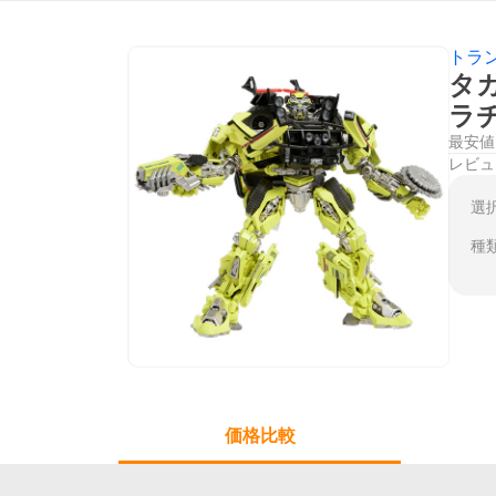
トラ
タ
ラ
最安値
レビュ
選
種
価格比較