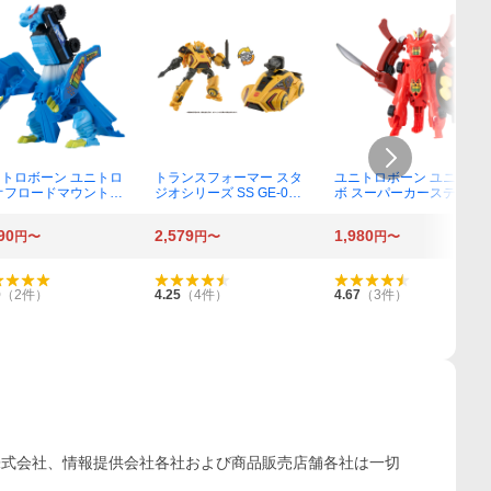
トロボーン ユニトロ
トランスフォーマー スタ
ユニトロボーン ユニトロ
オフロードマウントフ
ジオシリーズ SS GE-02
ボ スーパーカーステーキ
バンブルビー
90
2,579
1,980
円〜
円〜
円〜
0
（
2
件）
4.25
（
4
件）
4.67
（
3
件）
株式会社、情報提供会社各社および商品販売店舗各社は一切