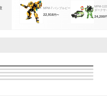
MPM-1
較
MPM-7 バンブルビー
ダークサ
Ver.
22,916
円〜
24,200