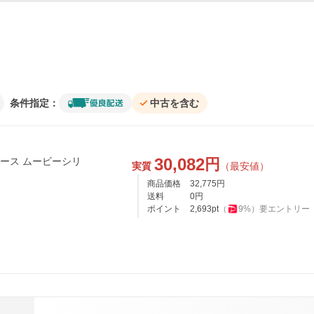
条件指定：
中古を含む
30,082
円
ース ムービーシリ
実質
（最安値）
商品価格
32,775
円
送料
0
円
ポイント
2,693
pt
（
9
%）
要エントリー