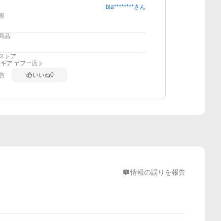
bla********
さん
報
商品
ストア
ギア ヤフー店
告
いいね
0
情報の誤りを報告