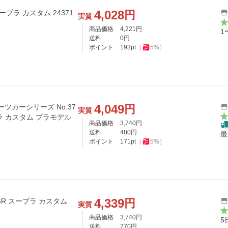
4,028
円
スープラ カスタム 24371
実質
商品価格
4,221
円
1
送料
0
円
ポイント
193
pt
（
5
%）
4,049
円
スポーツカーシリーズ No.37
実質
ープラ カスタム プラモデル
商品価格
3,740
円
送料
480
円
最
ポイント
171
pt
（
5
%）
4,339
円
タ GR スープラ カスタム
実質
商品価格
3,740
円
5
送料
770
円