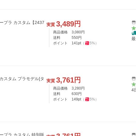
3,489
円
実質
商品価格
3,080
円
送料
550
円
最
ポイント
141
pt
（
5
%）
3,761
円
ラ カスタム プラモデル[タ
実質
商品価格
3,280
円
4
送料
630
円
ポイント
149
pt
（
5
%）
 スープラ カスタム 特別販