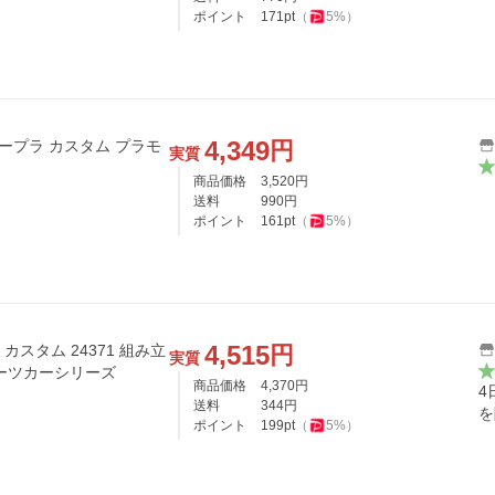
ポイント
171
pt
（
5
%）
4,349
円
 スープラ カスタム プラモ
実質
商品価格
3,520
円
送料
990
円
ポイント
161
pt
（
5
%）
4,515
円
 カスタム 24371 組み立
実質
ポーツカーシリーズ
商品価格
4,370
円
4
送料
344
円
を
ポイント
199
pt
（
5
%）