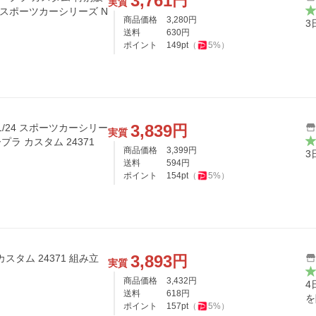
3,761
円
実質
1 スポーツカーシリーズ N
商品価格
3,280
円
3
送料
630
円
ポイント
149
pt
（
5
%）
3,839
円
 1/24 スポーツカーシリー
実質
ープラ カスタム 24371
商品価格
3,399
円
3
送料
594
円
ポイント
154
pt
（
5
%）
3,893
円
カスタム 24371 組み立
実質
商品価格
3,432
円
4
送料
618
円
を
ポイント
157
pt
（
5
%）