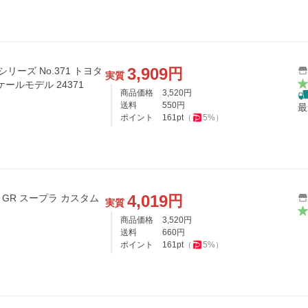
3,909
円
シリーズ No.371 トヨタ
実質
ケールモデル 24371
商品価格
3,520
円
送料
550
円
最
ポイント
161
pt
（
5
%）
4,019
円
ヨタ GR スープラ カスタム
実質
商品価格
3,520
円
送料
660
円
ポイント
161
pt
（
5
%）