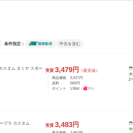
条件指定：
中古を含む
3,479
円
プラ カスタム タミヤ スポー
実質
（最安値）
商品価格
3,037
円
2
送料
580
円
ポイント
138
pt
（
5
%）
3,483
円
 スープラ カスタム
実質
商品価格
2,967
円