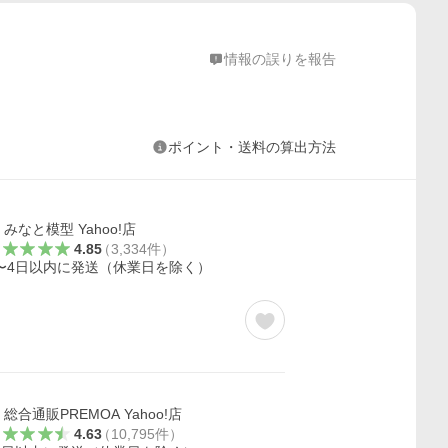
情報の誤りを報告
ポイント・送料の算出方法
みなと模型 Yahoo!店
4.85
（
3,334
件
）
〜4日以内に発送（休業日を除く）
総合通販PREMOA Yahoo!店
4.63
（
10,795
件
）