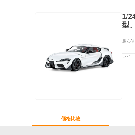
1/
型
最安値
レビュ
価格比較