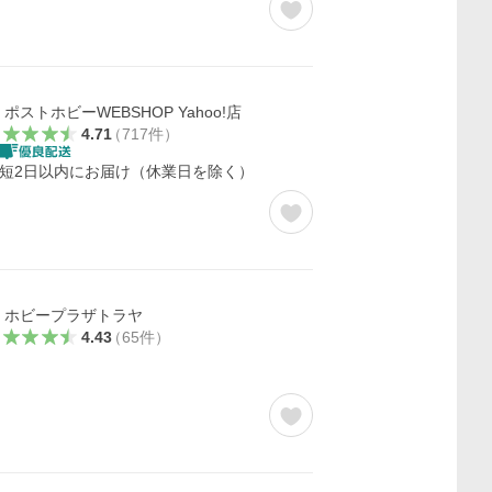
ポストホビーWEBSHOP Yahoo!店
4.71
（
717
件
）
短2日以内にお届け（休業日を除く）
ホビープラザトラヤ
4.43
（
65
件
）