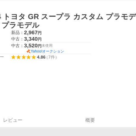
24 トヨタ GR スープラ カスタム プラモ
、プラモデル
2,967
新品：
円
3,340
中古：
円
3,520
中古：
未使用
円
Yahoo!オークション
ー
4.86
（
7
件
）
レビュー
概要