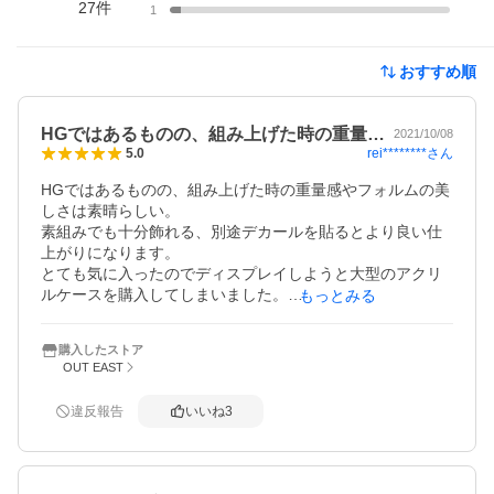
27
件
1
おすすめ順
HGではあるものの、組み上げた時の重量…
2021/10/08
rei********
さん
5.0
HGではあるものの、組み上げた時の重量感やフォルムの美
しさは素晴らしい。

素組みでも十分飾れる、別途デカールを貼るとより良い仕
上がりになります。

とても気に入ったのでディスプレイしようと大型のアクリ
ルケースを購入してしまいました。

もっとみる
かなり大きなキットなので逆に1/144で良かったです。
購入したストア
OUT EAST
違反報告
いいね
3