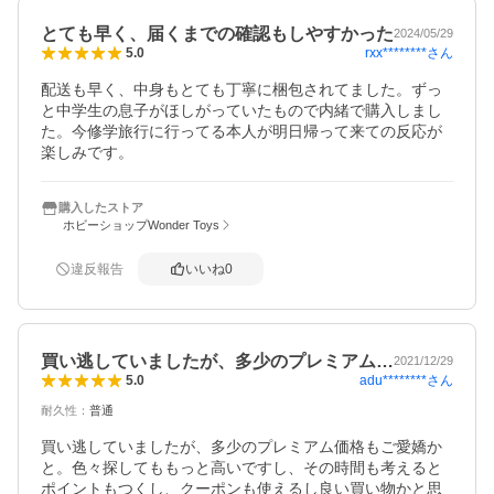
とても早く、届くまでの確認もしやすかった
2024/05/29
rxx********
さん
5.0
配送も早く、中身もとても丁寧に梱包されてました。ずっ
と中学生の息子がほしがっていたもので内緒で購入しまし
た。今修学旅行に行ってる本人が明日帰って来ての反応が
楽しみです。
購入したストア
ホビーショップWonder Toys
違反報告
いいね
0
買い逃していましたが、多少のプレミアム…
2021/12/29
adu********
さん
5.0
耐久性
：
普通
買い逃していましたが、多少のプレミアム価格もご愛嬌か
と。色々探してももっと高いですし、その時間も考えると
ポイントもつくし、クーポンも使えるし良い買い物かと思