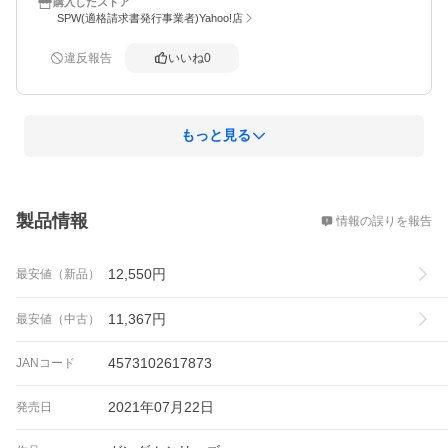
購入したストア
SPW(適格請求書発行事業者)Yahoo!店
違反報告
いいね
0
もっと見る
概要
製品情報
情報の誤りを報告
12,550
円
最安値（新品）
11,367
円
最安値（中古）
4573102617873
JANコード
2021年07月22日
発売日