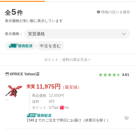
価格比較
5
全
件
情報の誤りを報告
表示価格が安い順に表示しています
実質価格
表示価格：
中古を含む
ポイント・送料の算出方法
XPRICE Yahoo!店
4.61
11,975
円
実質
（最安値）
商品価格
12,550
円
送料
0
円
ポイント
575
pt
5
%
15時までのご注文で明日にお届け（休業日を除く）