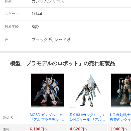
ガンダムシリーズ
作品
1/144
スケール
8歳~
対象年齢
ブラック系, レッド系
色
「
模型、プラモデルのロボット
」の売れ筋製品
MGSD ガンダムエア
RX-93 νガンダム （1/
HG 機動戦
製品名
リアル プラモデル [B
144スケール リアルグ
復讐のレクイ
ANDAI SPIRITS]
レード（RG） 32 機
ク2 F型 ソ
6,100
4,620
1,940
動戦士ガンダム 逆襲
讐のレクイエム
価格
円〜
円〜
円〜