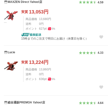
MAXZEN Direct Yahoo!店
4.59
13,053
円
実質
商品価格
13,680
円
送料
0
円
ポイント
627
pt
5
%
15時までのご注文で明日にお届け（休業日を除く）
Lucie
4.33
13,224
円
実質
商品価格
13,860
円
送料
0
円
ポイント
636
pt
5
%
総合通販PREMOA Yahoo!店
4.64