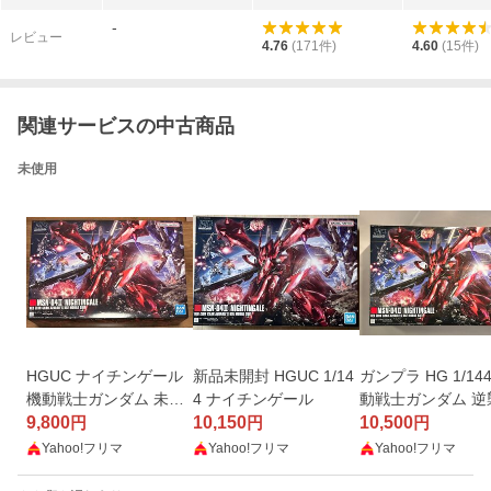
のシャア 578426）
44スケール 
-
みプラモデル
レビュー
4.76
(
171
件)
4.60
(
15
件)
関連サービスの中古商品
未使用
HGUC ナイチンゲール
新品未開封 HGUC 1/14
ガンプラ HG 1/14
機動戦士ガンダム 未組
4 ナイチンゲール
動戦士ガンダム 逆
立 MSN-04II ガンプラ
9,800
10,150
シャア ベルトーチ
10,500
円
円
円
チルドレン ナイチ
Yahoo!フリマ
Yahoo!フリマ
Yahoo!フリマ
ール 未開封品