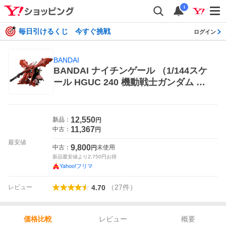
i
毎日引けるくじ 今すぐ挑戦
ログイン
BANDAI
BANDAI ナイチンゲール （1/144スケ
ール HGUC 240 機動戦士ガンダム 逆
襲のシャア 2559049） 模型、プラモ
デルのロボット
12,550
新品：
円
11,367
中古：
円
最安値
9,800
中古：
未使用
円
新品最安値より
2,750
円お得
Yahoo!フリマ
（
27
件
）
レビュー
4.70
レビュー
概要
価格比較