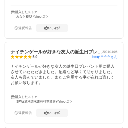
購入したストア
みなと模型 Yahoo!店
違反報告
いいね
3
ナイチンゲールが好きな友人の誕生日プレ…
2021/11/08
hmq********
さん
5.0
ナイチンゲールが好きな友人の誕生日プレゼント用に購入
させていたただきました。配送など早くて助かりました。
友人も喜んでいました。またご利用する事が在れば宜しく
お願い致します。
購入したストア
SPW(適格請求書発行事業者)Yahoo!店
違反報告
いいね
0