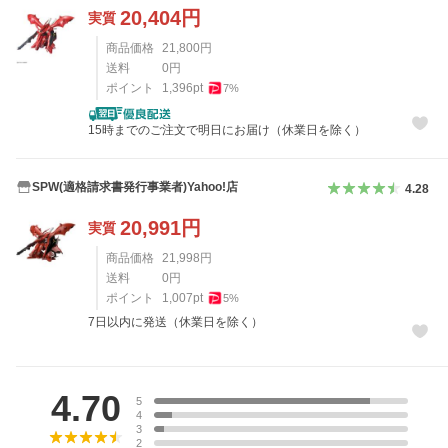
20,404
円
実質
商品価格
21,800
円
送料
0
円
ポイント
1,396
pt
7
%
15時までのご注文で明日にお届け（休業日を除く）
SPW(適格請求書発行事業者)Yahoo!店
4.28
20,991
円
実質
商品価格
21,998
円
送料
0
円
ポイント
1,007
pt
5
%
7日以内に発送（休業日を除く）
レビュー
4.70
5
4
3
2