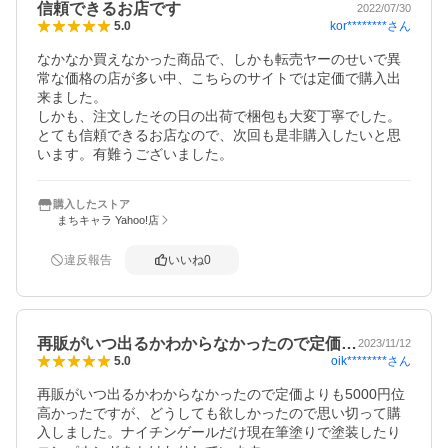
信頼できるお店です
2022/07/30
kor********
さん
5.0
なかなか買えなかった商品で、しかも転売ヤーのせいで異
常な価格の店が多い中、こちらのサイトでは定価で購入出
来ました。

しかも、注文したその日の出荷で梱包も大変丁寧でした。

とても信頼できるお店なので、次回も是非購入したいと思
います。有難うございました。
購入したストア
まちキャラ Yahoo!店
違反報告
いいね
0
再販がいつ出るかわからなかったので定価…
2023/11/12
oik********
さん
5.0
再販がいつ出るかわからなかったので定価よりも5000円位
高かったですが、どうしても欲しかったので思い切って購
入しました。ナイチンゲールだけ現在筆塗りで塗装したり