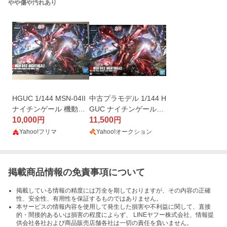
やや傷や汚れあり
HGUC 1/144 MSN-04II
中古プラモデル 1/144 H
ナイチンゲール 機動戦
GUC ナイチンゲール
士ガンダム 逆襲のシャ
10,000
「機動戦士ガンダム 逆
11,500
円
円
ア
襲のシャア ベルトーチ
Yahoo!フリマ
Yahoo!オークション
カ・チルドレン
掲載商品情報の免責事項について
掲載している情報の精度には万全を期しておりますが、その内容の正確
性、安全性、有用性を保証するものではありません。
本サービスの情報内容を使用して発生した損害や不利益に関して、直接
的・間接的あるいは損害の程度によらず、 LINEヤフー株式会社、情報提
供会社各社および商品販売店舗各社は一切の責任を負いません。