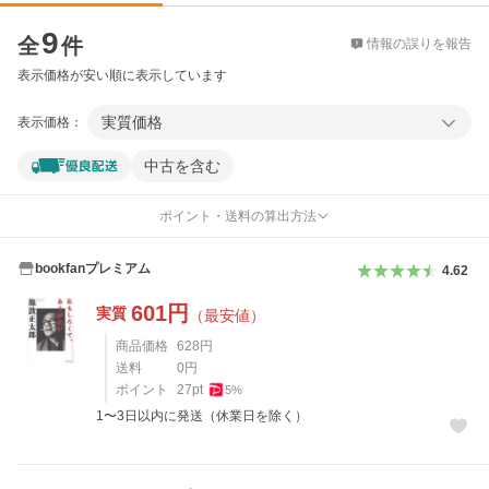
価格比較
9
全
件
情報の誤りを報告
表示価格が安い順に表示しています
実質価格
表示価格：
中古を含む
ポイント・送料の算出方法
bookfanプレミアム
4.62
601
円
実質
（最安値）
商品価格
628
円
送料
0
円
ポイント
27
pt
5
%
1〜3日以内に発送（休業日を除く）