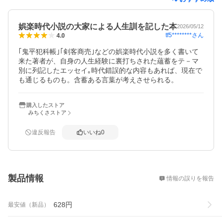
娯楽時代小説の大家による人生訓を記した本
2026/05/12
tf5********
さん
4.0
｢鬼平犯科帳｣｢剣客商売｣などの娯楽時代小説を多く書いて
来た著者が、自身の人生経験に裏打ちされた蘊蓄をテ－マ
別に列記したエッセイ｡時代錯誤的な内容もあれば、現在で
も通じるものも。含蓄ある言葉が考えさせられる。
購入したストア
みちくさストア
違反報告
いいね
0
概要
製品情報
情報の誤りを報告
628
円
最安値（新品）