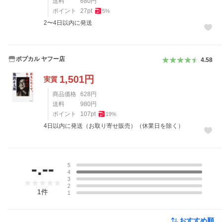
送料
680
円
ポイント
27
pt
5
%
2〜4日以内に発送
ポプカル ヤフー店
4.58
1,501
円
実質
商品価格
628
円
送料
980
円
ポイント
107
pt
19
%
4日以内に発送（お取り寄せ販売）（休業日を除く）
レビュー
-.--
5
4
3
2
1
件
1
おすすめ順