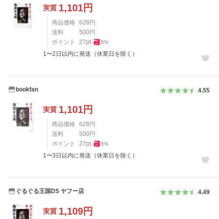
1,101
円
実質
商品価格
628
円
送料
500
円
ポイント
27
pt
5
%
1〜2日以内に発送（休業日を除く）
bookfan
4.55
1,101
円
実質
商品価格
628
円
送料
500
円
ポイント
27
pt
5
%
1〜3日以内に発送（休業日を除く）
ぐるぐる王国DS ヤフー店
4.49
1,109
円
実質