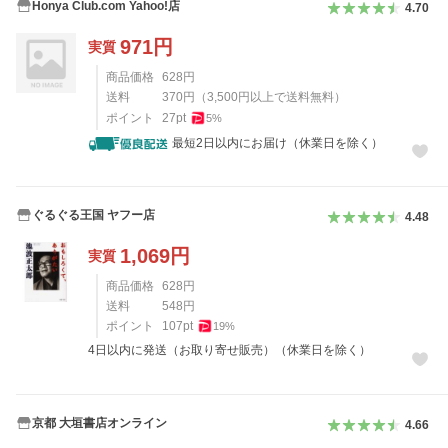
Honya Club.com Yahoo!店
4.70
971
円
実質
商品価格
628
円
送料
370
円
（
3,500
円以上で送料無料）
ポイント
27
pt
5
%
最短2日以内にお届け（休業日を除く）
ぐるぐる王国 ヤフー店
4.48
1,069
円
実質
商品価格
628
円
送料
548
円
ポイント
107
pt
19
%
4日以内に発送（お取り寄せ販売）（休業日を除く）
京都 大垣書店オンライン
4.66