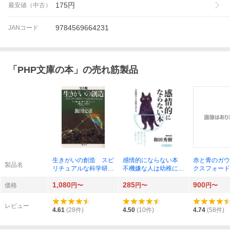
175
円
最安値（中古）
9784569664231
JANコード
「
PHP文庫の本
」の売れ筋製品
生きがいの創造 スピ
感情的にならない本
赤と青のガウ
製品名
リチュアルな科学研究
不機嫌な人は幼稚に見
クスフォード
から読み解く人生のし
える （ＰＨＰ文庫
（ＰＨＰ文庫
1,080
285
900
くみ （ＰＨＰ文庫
わ１１－２４） 和田
－１） 彬子
価格
円〜
円〜
円〜
い３８－１３） （完
秀樹／著
全版） 飯田史彦／著
レビュー
4.61
(
28
件)
4.50
(
10
件)
4.74
(
58
件)