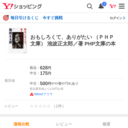
i
毎日引けるくじ 今すぐ挑戦
ログイン
おもしろくて、ありがたい （ＰＨＰ
文庫） 池波正太郎／著 PHP文庫の本
628
新品：
円
175
中古：
円
最安値
500
中古：
やや傷や汚れあり
円
新品最安値より
128
円お得
Yahoo!フリマ
（
1
件
）
レビュー
レビュー
概要
価格比較