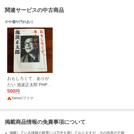
関連サービスの中古商品
やや傷や汚れあり
おもしろくて、ありが
たい 池波正太郎 PHP文
芸文庫
500
円
Yahoo!フリマ
掲載商品情報の免責事項について
掲載している情報の精度には万全を期しておりますが、その内容の正確