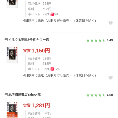
商品価格
628
円
送料
508
円
ポイント
27
pt
5
%
4日以内に発送（お取り寄せ販売）（休業日を除く）
ぐるぐる王国2号館 ヤフー店
4.49
1,150
円
実質
商品価格
628
円
送料
618
円
ポイント
96
pt
17
%
4日以内に発送（お取り寄せ販売）（休業日を除く）
紀伊國屋書店Yahoo!店
4.60
1,281
円
実質
商品価格
628
円