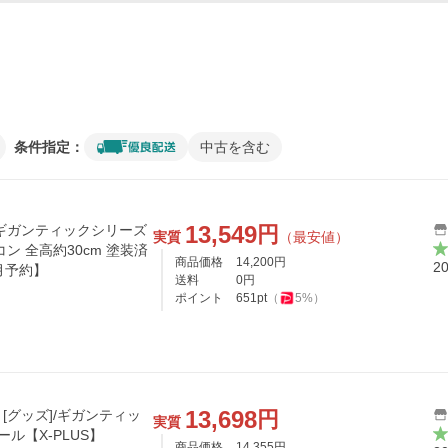
条件指定：
中古を含む
13,549
円
ギガンティックシリーズ
実質
（最安値）
コン 全高約30cm 塗装済
商品価格
14,200
円
2
月予約】
送料
0
円
ポイント
651
pt
（
5
%）
13,698
円
 [グッズ]/ギガンティッ
実質
ル【X-PLUS】
商品価格
14,355
円