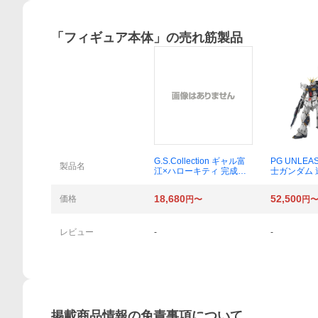
「
フィギュア本体
」の売れ筋製品
概要
G.S.Collection ギャル富
PG UNLEA
製品名
江×ハローキティ 完成品
士ガンダム
フィギュア 【2027年6月
νガンダム 1/
発売分】 [グッドスマイル
18,680
52,500
価格
円〜
円
カンパニー]
レビュー
-
-
掲載商品情報の免責事項について