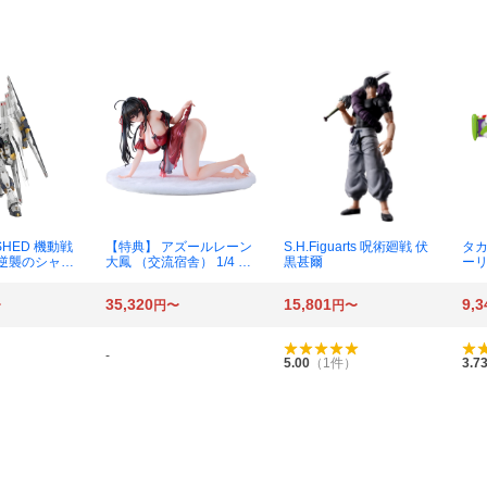
SHED 機動戦
【特典】 アズールレーン
S.H.Figuarts 呪術廻戦 伏
タカ
 逆襲のシャア
大鳳 （交流宿舎） 1/4 完
黒甚爾
ーリ
60
成品フィギュア [Solarain]
キン
ラ
35,320
15,801
9,3
〜
円〜
円〜
-
5.00
（
1
件）
3.7