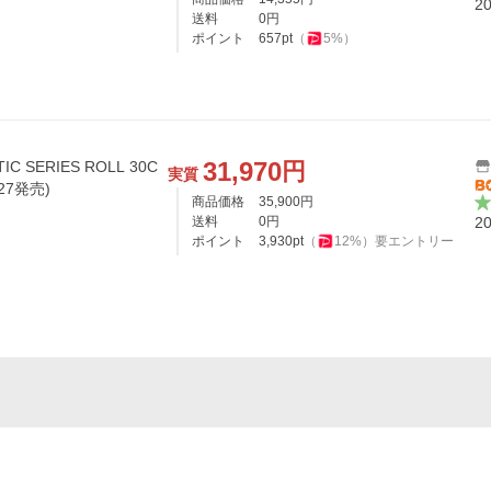
2
送料
0
円
ポイント
657
pt
（
5
%）
31,970
円
IC SERIES ROLL 30C
実質
/27発売)
商品価格
35,900
円
送料
0
円
2
ポイント
3,930
pt
（
12
%）
要エントリー