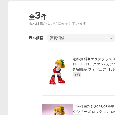
3
全
件
表示価格が安い順に表示しています
表示価格：
実質価格
送料無料◆エクスプラス 
ロール (ロックマン) カプ
み完成品 フィギュア 【8
予約
価格比較
【送料無料】2026/08発売
クシリーズ ロックマン ロー