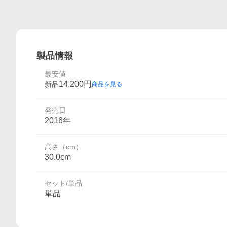
製品情報
最安値
14,200
円
新品
商品を見る
発売日
2016年
高さ（cm）
30.0cm
セット/単品
単品