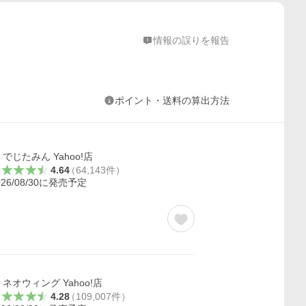
情報の誤りを報告
ポイント・送料の算出方法
でじたみん Yahoo!店
4.64
（
64,143
件
）
026/08/30に発売予定
ネオウィング Yahoo!店
4.28
（
109,007
件
）