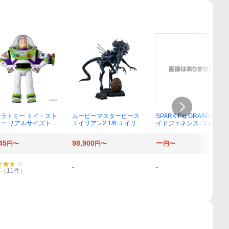
ラトミー トイ・スト
ムービーマスターピース
SPARK Fig GRANDE ゾ
ー リアルサイズトー
エイリアン2 1/6 エイリア
イドジェネシス コトナ・
グフィギュア バズ・
ンクイーン ※延期前倒し
エレガンス
イトイヤー
可能性大 [ホットトイズ]
45
98,900
ー
円〜
円〜
円〜
-
-
3
（
11
件）