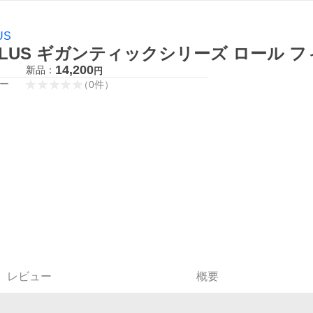
US
PLUS ギガンティックシリーズ ロール 
14,200
新品：
円
ー
（
0
件
）
レビュー
概要