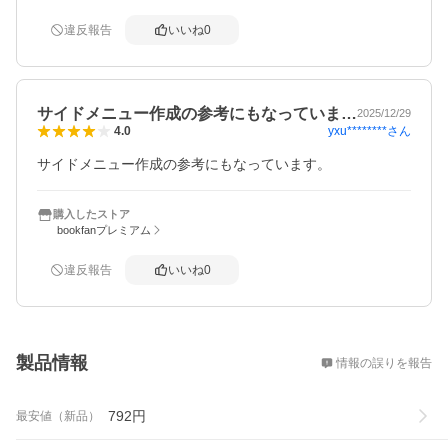
違反報告
いいね
0
サイドメニュー作成の参考にもなっていま…
2025/12/29
yxu********
さん
4.0
サイドメニュー作成の参考にもなっています。
購入したストア
bookfanプレミアム
違反報告
いいね
0
概要
製品情報
情報の誤りを報告
792
円
最安値（新品）