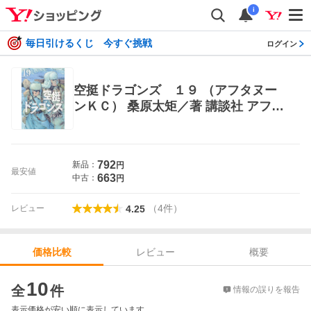
i
毎日引けるくじ 今すぐ挑戦
ログイン
空挺ドラゴンズ １９ （アフタヌー
ンＫＣ） 桑原太矩／著 講談社 アフタ
ヌーンコミックス
792
新品：
円
最安値
663
中古：
円
（
4
件
）
レビュー
4.25
レビュー
概要
価格比較
価格比較
10
全
件
情報の誤りを報告
表示価格が安い順に表示しています