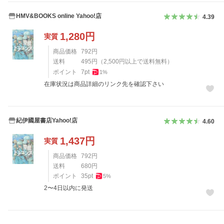
HMV&BOOKS online Yahoo!店
4.39
1,280
円
実質
商品価格
792
円
送料
495
円
（
2,500
円以上で送料無料）
ポイント
7
pt
1
%
在庫状況は商品詳細のリンク先を確認下さい
紀伊國屋書店Yahoo!店
4.60
1,437
円
実質
商品価格
792
円
送料
680
円
ポイント
35
pt
5
%
2〜4日以内に発送
レビュー