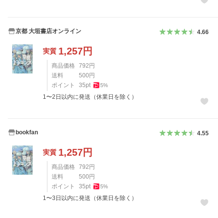
京都 大垣書店オンライン
4.66
1,257
円
実質
商品価格
792
円
送料
500
円
ポイント
35
pt
5
%
1〜2日以内に発送（休業日を除く）
bookfan
4.55
1,257
円
実質
商品価格
792
円
送料
500
円
ポイント
35
pt
5
%
1〜3日以内に発送（休業日を除く）