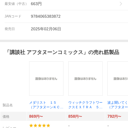
663
円
最安値（中古）
9784065383872
JANコード
2025年02月06日
発売日
「
講談社 アフタヌーンコミックス
」の売れ筋製品
メダリスト １５
ウィッチクラフトワー
波よ聞いてく
製品名
（アフタヌーンＫＣ）
クスＥＸＴＲＡ ５
（アフタヌー
つるまいかだ／著
（アフタヌーンＫＣ）
沙村広明
869
858
792
水薙竜／著
価格
円〜
円〜
円〜
-
-
レビュー