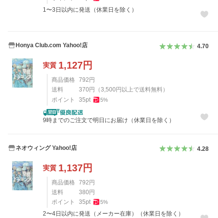
1〜3日以内に発送（休業日を除く）
Honya Club.com Yahoo!店
4.70
1,127
円
実質
商品価格
792
円
送料
370
円
（
3,500
円以上で送料無料）
ポイント
35
pt
5
%
9時までのご注文で明日にお届け（休業日を除く）
ネオウィング Yahoo!店
4.28
1,137
円
実質
商品価格
792
円
送料
380
円
ポイント
35
pt
5
%
2〜4日以内に発送（メーカー在庫）（休業日を除く）