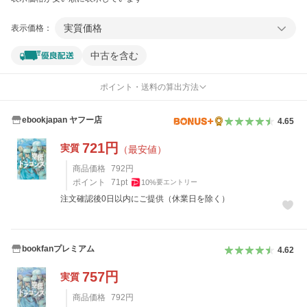
実質価格
表示価格：
中古を含む
ポイント・送料の算出方法
ebookjapan ヤフー店
4.65
721
円
実質
（最安値）
商品価格
792
円
ポイント
71
pt
10
%
要エントリー
注文確認後0日以内にご提供（休業日を除く）
bookfanプレミアム
4.62
757
円
実質
商品価格
792
円