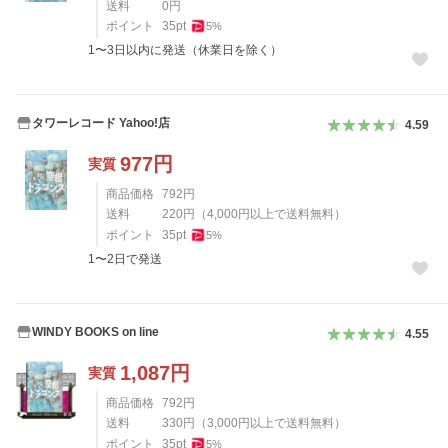
送料
0
円
ポイント
35
pt
5
%
1〜3日以内に発送（休業日を除く）
タワーレコード Yahoo!店
4.59
977
円
実質
商品価格
792
円
送料
220
円
（
4,000
円以上で送料無料）
ポイント
35
pt
5
%
1〜2日で発送
WINDY BOOKS on line
4.55
1,087
円
実質
商品価格
792
円
送料
330
円
（
3,000
円以上で送料無料）
ポイント
35
pt
5
%