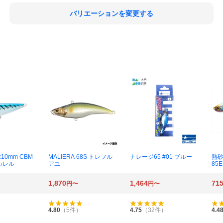
バリエーションを変更する
10mm CBM
MALIERA 68S トレフル
ナレージ65 #01 ブルー
熱砂
カレル
アユ
85
ン 
ン
1,870
1,464
71
円〜
円〜
4.80
（
5
件）
4.75
（
32
件）
4.4