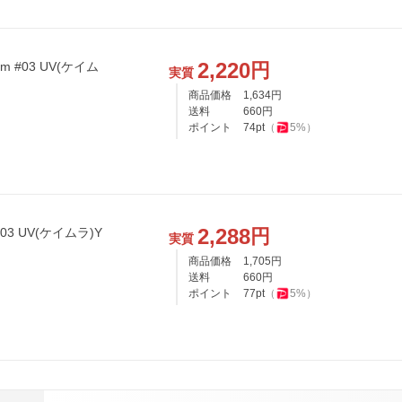
2,220
円
#03 UV(ケイム
実質
商品価格
1,634
円
送料
660
円
ポイント
74
pt
（
5
%）
2,288
円
3 UV(ケイムラ)Y
実質
商品価格
1,705
円
送料
660
円
ポイント
77
pt
（
5
%）