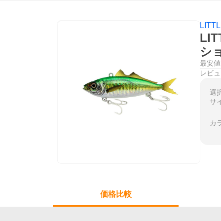
LITT
LI
シ
最安値
レビュ
選
サ
カ
価格比較