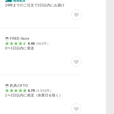
24時までのご注文で2日以内にお届け
FREE-Store
4.40
（
662
件
）
0〜1日以内に発送
釣具のFTO
4.79
（
9,933
件
）
1〜2日以内に発送（休業日を除く）