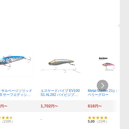
 サルベージソリッド
エスケードバイブ EV100
Metal Master 21g ピンク
ES サーフエディショ
S1 AL282 バイビジブル
ベリーグロー
XG-V85W 007 Aブルピ
アユ
イワシ
5
1,702
616
円〜
円〜
円〜
-
8
（
23
件）
5.00
（
15
件）