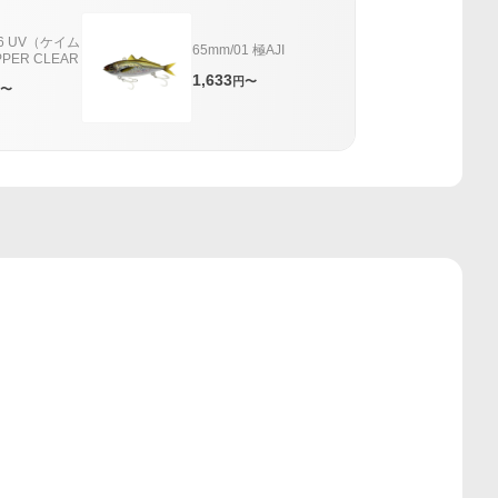
06 UV（ケイム
65mm/01 極AJI
PER CLEAR
1,633
円〜
〜