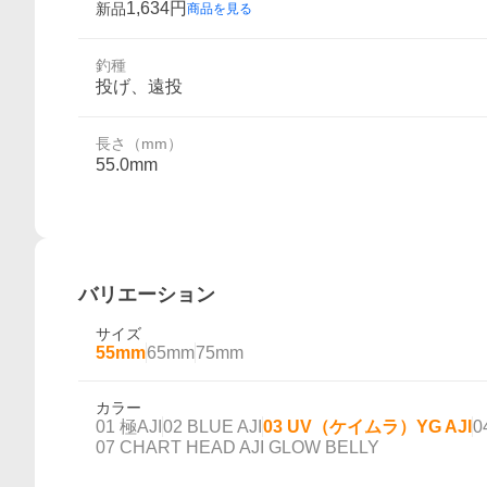
1,634
円
新品
商品を見る
釣種
投げ、遠投
長さ（mm）
55.0mm
バリエーション
サイズ
55mm
65mm
75mm
カラー
01 極AJI
02 BLUE AJI
03 UV（ケイムラ）YG AJI
0
07 CHART HEAD AJI GLOW BELLY