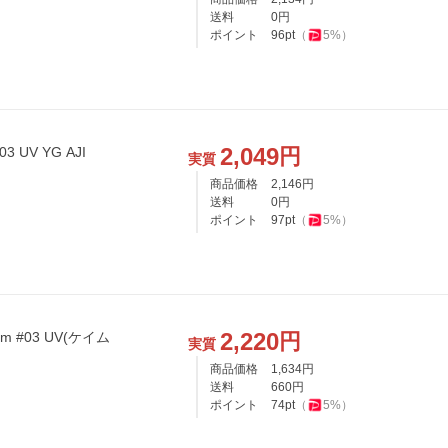
送料
0
円
ポイント
96
pt
（
5
%）
2,049
円
3 UV YG AJI
実質
商品価格
2,146
円
送料
0
円
ポイント
97
pt
（
5
%）
2,220
円
#03 UV(ケイム
実質
商品価格
1,634
円
送料
660
円
ポイント
74
pt
（
5
%）