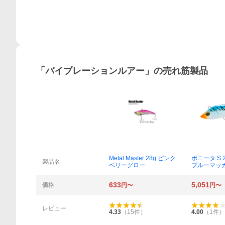
概要
「
バイブレーションルアー
」の売れ筋製品
Metal Master 28g ピンク
ボニータ S 2
製品名
ベリーグロー
ブルーマッ
633
5,051
価格
円〜
円〜
レビュー
4.33
（
15
件）
4.00
（
1
件）