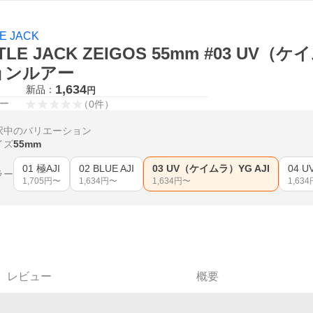
LE JACK
TTLE JACK ZEIGOS 55mm #03 UV
ョンルアー
1,634
新品：
円
ー
（
0
件
）
択中のバリエーション
イズ
55mm
01 極AJI
02 BLUE AJI
03 UV（ケイムラ）YG AJI
ラー
1,705
円〜
1,634
円〜
1,634
円〜
1,634
レビュー
概要