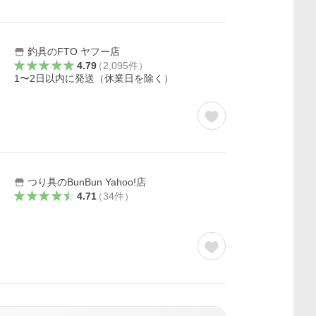
釣具のFTO ヤフー店
4.79
（
2,095
件
）
1〜2日以内に発送（休業日を除く）
つり具のBunBun Yahoo!店
4.71
（
34
件
）