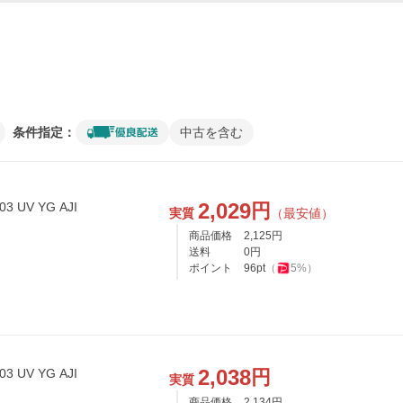
条件指定：
中古を含む
2,029
円
3 UV YG AJI
実質
（最安値）
商品価格
2,125
円
送料
0
円
ポイント
96
pt
（
5
%）
2,038
円
3 UV YG AJI
実質
商品価格
2,134
円