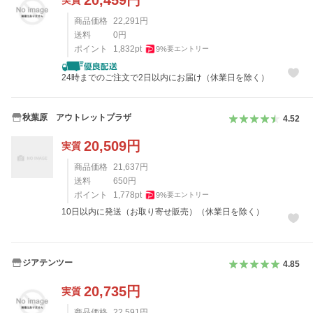
商品価格
22,291
円
送料
0
円
ポイント
1,832
pt
9
%
要エントリー
24時までのご注文で2日以内にお届け（休業日を除く）
秋葉原 アウトレットプラザ
4.52
20,509
円
実質
商品価格
21,637
円
送料
650
円
ポイント
1,778
pt
9
%
要エントリー
10日以内に発送（お取り寄せ販売）（休業日を除く）
ジアテンツー
4.85
20,735
円
実質
商品価格
22,591
円