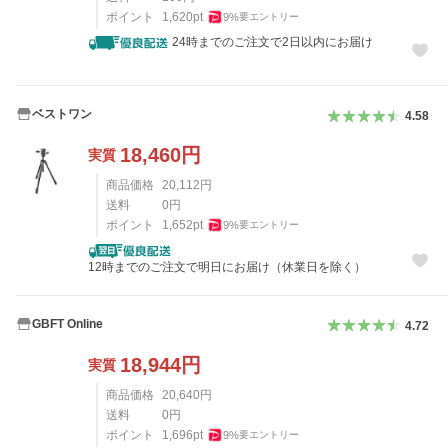
ポイント
1,620
pt
9
%
要エントリー
24時までのご注文で2日以内にお届け
ベストワン
4.58
18,460
円
実質
商品価格
20,112
円
送料
0
円
ポイント
1,652
pt
9
%
要エントリー
12時までのご注文で明日にお届け（休業日を除く）
GBFT Online
4.72
18,944
円
実質
商品価格
20,640
円
送料
0
円
ポイント
1,696
pt
9
%
要エントリー