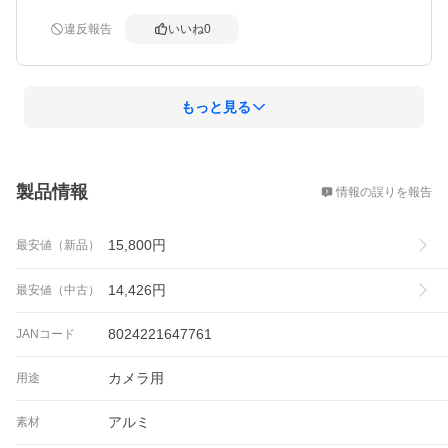
違反報告
いいね
0
もっと見る
概要
製品情報
情報の誤りを報告
15,800
円
最安値（新品）
14,426
円
最安値（中古）
8024221647761
JANコード
カメラ用
用途
アルミ
素材