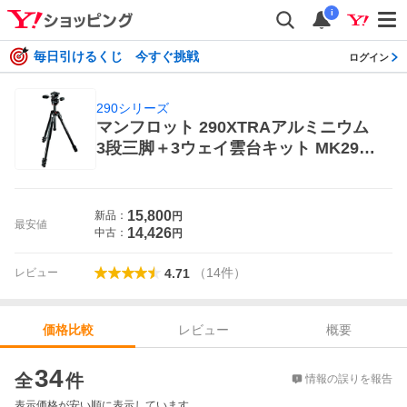
i
毎日引けるくじ 今すぐ挑戦
ログイン
290シリーズ
マンフロット 290XTRAアルミニウム
3段三脚＋3ウェイ雲台キット MK290
XTA3-3W カメラ用三脚
15,800
新品：
円
最安値
14,426
中古：
円
（
14
件
）
レビュー
4.71
レビュー
概要
価格比較
価格比較
34
全
件
情報の誤りを報告
表示価格が安い順に表示しています