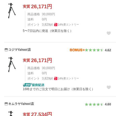
26,171
円
実質
商品価格
30,000
円
送料
0
円
ポイント
3,829
pt
14
%
要エントリー
5〜7日以内に発送（休業日を除く）
コジマYahoo!店
4.62
26,171
円
実質
商品価格
30,000
円
送料
0
円
ポイント
3,829
pt
14
%
要エントリー
16時までのご注文で明日にお届け（休業日を除く）
キムラヤYahoo!店
4.60
27,534
円
実質