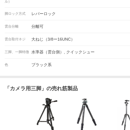
ル）
レバーロック
脚ロック方式
分離可
雲台分離
大ねじ（3/8ー16UNC）
雲台取付ネジ
水準器（雲台側）, クイックシュー
三脚、一脚特徴
ブラック系
色
「
カメラ用三脚
」の売れ筋製品