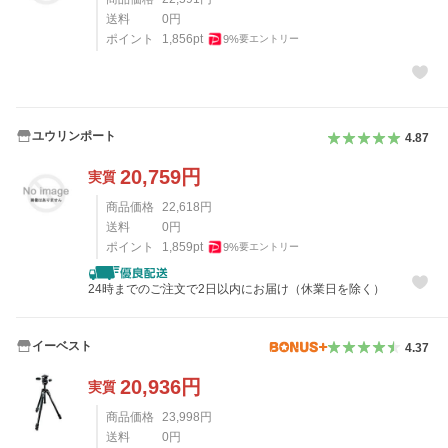
送料
0
円
ポイント
1,856
pt
9
%
要エントリー
ユウリンポート
4.87
20,759
円
実質
商品価格
22,618
円
送料
0
円
ポイント
1,859
pt
9
%
要エントリー
24時までのご注文で2日以内にお届け（休業日を除く）
イーベスト
4.37
20,936
円
実質
商品価格
23,998
円
送料
0
円