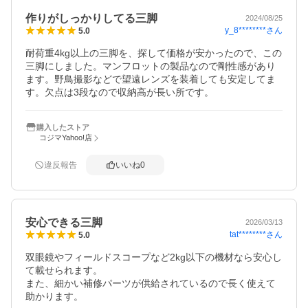
作りがしっかりしてる三脚
2024/08/25
y_8********
さん
5.0
耐荷重4kg以上の三脚を、探して価格が安かったので、この
三脚にしました。マンフロットの製品なので剛性感があり
ます。野鳥撮影などで望遠レンズを装着しても安定してま
す。欠点は3段なので収納高が長い所です。
購入したストア
コジマYahoo!店
違反報告
いいね
0
安心できる三脚
2026/03/13
tat********
さん
5.0
双眼鏡やフィールドスコープなど2kg以下の機材なら安心し
て載せられます。

また、細かい補修パーツが供給されているので長く使えて
助かります。