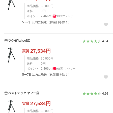
商品価格
30,000
円
送料
0
円
ポイント
2,466
pt
9
%
要エントリー
5〜7日以内に発送（休業日を除く）
ツクモYahoo!店
4.34
27,534
円
実質
商品価格
30,000
円
送料
0
円
ポイント
2,466
pt
9
%
要エントリー
5〜7日以内に発送（休業日を除く）
ベストテック ヤフー店
4.56
27,534
円
実質
商品価格
30,000
円