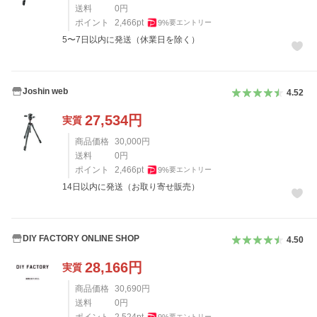
送料
0
円
ポイント
2,466
pt
9
%
要エントリー
5〜7日以内に発送（休業日を除く）
Joshin web
4.52
27,534
円
実質
商品価格
30,000
円
送料
0
円
ポイント
2,466
pt
9
%
要エントリー
14日以内に発送（お取り寄せ販売）
DIY FACTORY ONLINE SHOP
4.50
28,166
円
実質
商品価格
30,690
円
送料
0
円
要エントリー