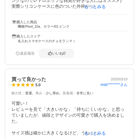
ンクなのでレトロポップな雑貨が好きな人にはオススメ)

実際シリコンケースに色のついた外枠がついている感じ
もっとみる
で、パーツは爪で叩くとカチカチ音がする普通のプラスチ
ック感じですが、普段持たないケースの色をこの値段で買
購入した商品
えるなら気分で買うのもアリかな？と思います。

機種/Pixel_10a、カラー/01.ピンク
ちなみに自分はケースの中に小さめのステッカーを1枚挟ん
でいますが、気付かぬうちに下にずれていってしまうの
購入したストア
で、やや隙間があるのかもしれません。
名入れスマホケースのチョモランマ
違反報告
いいね
0
買って良かった
2025/03/19
msb********
さん
5.0
耐久性
：
普通
厚み
：
少し厚め
装着感
：
非常に良い
可愛い！

レビューを見て「大きいかな」「持ちにくいかな」と思っ
ていましたが、値段とデザインの可愛さで購入を決めまし
た。

サイズ感は確かに大きくなるけど、うねうねのおかげで意
もっとみる
外と持ちやすかったです。
