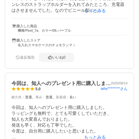
ンレスのストラップホルダーを入れてみたところ、充電器
はさせませんでした。なのでビニール製のを買いなおし使
もっとみる
用してみたところかなりキツイですがなんとか刺せまし
た。

購入した商品
耐久性はまだわかりませんので★１つ減らしましたが

機種/Pixel_7a、カラー/06.パープル
とても気に入りました。
購入したストア
名入れスマホケースのチョモランマ
違反報告
いいね
0
今回は、知人へのプレゼント用に購入しま…
2025/08/14
whx********
さん
5.0
耐久性
：
普通
厚み
：
普通
装着感
：
良い
今回は、知人へのプレゼント用に購入しました。

ラッピングも無料で、とても可愛くしていただき、

知人も大変喜んでおりました。

発送も早く、対応も丁寧でした。

今度は、自分用に購入したいと思いました。

もっとみる