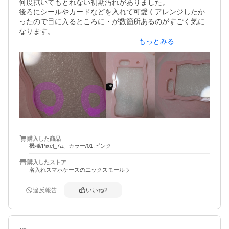
何度拭いてもとれない初期汚れがありました。

後ろにシールやカードなどを入れて可愛くアレンジしたか
ったので目に入るところに・が数箇所あるのがすごく気に
なります。

もっとみる
白い携帯に透明のケースなので入れると目立ちます。

見た目も形も色味も本当に可愛いので残念です。

もしまた頼むことがあれば綺麗なものが届くと嬉しいで
す。

とレビューを書いていたのですが、すぐに綺麗な物と交換
していただきおかげさまで携帯が可愛く保護出来てとても
満足しております。

すぐに対応してくださってありがとうございました。

購入した商品
機種/Pixel_7a、カラー/01.ピンク
また注文したい思います。
購入したストア
名入れスマホケースのエックスモール
違反報告
いいね
2