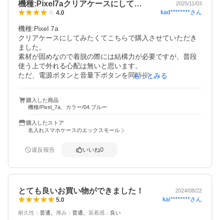
機種:Pixel7aクリアケースにして…
2025/11/03
kad********
さん
4.0
機種:Pixel 7a

クリアケースにしてみたくてこちらで購入させていただき
ました。

素材が固めなので着脱の際には結構力が必要ですが、普段
使う上で外れる心配は無いと思います。

ただ、電源ボタンと音量下ボタンを同時押しするスクショ
もっとみる
の撮り方ができないのが困りどころかなと思います。

これはただの僕のリサーチ不足ですが、一回り隙間ができ
購入した商品
るのでステンレス製のストラップホルダーやコードレスの
機種/Pixel_7a、カラー/04.ブルー
モバイルバッテリーは使えません。これから購入される方
はそちらぜひ考慮された方がいいかもしれません。
購入したストア
名入れスマホケースのエックスモール
違反報告
いいね
0
とても良いお買い物ができました！
2024/08/22
kai********
さん
5.0
耐久性
：
普通
厚み
：
普通
装着感
：
良い