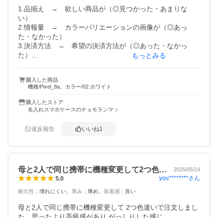
1.品揃え　→　欲しい商品が（◎見つかった・あまりな
い）

2.情報量　→　カラーバリエーションの画像が（◎あっ
た・なかった）

3.決済方法　→　希望の決済方法が（◎あった・なかっ
た）

もっとみる
4.スタッフの対応　→　配送メール連絡が（◎あった・な
かった）

購入した商品
5.配送　→　思ったより（◎早く届いた・普通）

機種/Pixel_8a、カラー/02.ホワイト
お盆期間の配送にも関わらず発送から2日ととても早く届き
購入したストア
ました！

名入れスマホケースのチョモランマ
ありがとうございます。

違反報告
いいね
1
お手頃価格でしたが、デザインがすごく可愛くてとてもし
っかりしたケースで、スマホを扱い易いところもとてもよ
かったです。
母と2人で同じ携帯に機種変更して2つ色…
2025/05/14
you********
さん
5.0
耐久性
：
壊れにくい
厚み
：
厚め
装着感
：
良い
母と2人で同じ携帯に機種変更して 2つ色違いで注文しまし
た。思ったより高級感があり がっしりした感じ。
