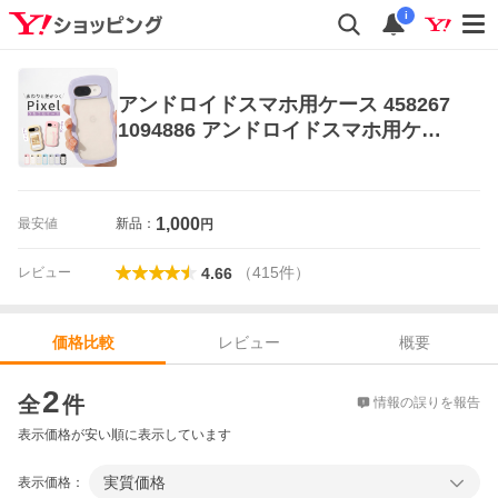
i
アンドロイドスマホ用ケース 458267
1094886 アンドロイドスマホ用ケー
ス
1,000
最安値
新品：
円
（
415
件
）
レビュー
4.66
レビュー
概要
価格比較
価格比較
2
全
件
情報の誤りを報告
表示価格が安い順に表示しています
実質価格
表示価格：