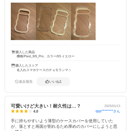
ボタンもちゃんと押せます。pixel9本体が元々デカいのでさ
らにデカくなりますが、うねうね部分に指を引っ掛けて持
つので関係ないかもです。

前のケースのバンパーが手垢とかで汚れるのがすごく気に
なってたので、簡単に拭き取れるのはありがたいです。傷
は気になるかもですが、そうなったら透明ケースだけにす
ればいいので…

アクキーはそのままだと多分入らないです。透明ケースと
購入した商品
機種/Pixel_9/9_Pro、カラー/03.イエロー
プラスチックカバーの間にフィルムかなんか挟めばいける
かな？という感じです。まだ試してないのでわかりません
購入したストア
が…アクキー挟むためのフィルムも有料オプションであっ
名入れスマホケースのチョモランマ
たらもっと良かったなと思ったので星4です。
違反報告
いいね
1
可愛いけど大きい！耐久性は…？
2025/01/13
qqs********
さん
4.0
手に持ちやすいよう薄型のケースカバーを使用していた
が、落とすと画面が割れるため厚めのカバーにしようと思