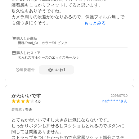
装着感もしっかりフィットしてると思います。

耐久性もありそうですね。 

カメラ周りの段差がかなりあるので、保護フィルム無しで
も傷つきにくそう。

もっとみる
充電も指しやすく使いやすいです。

若干重たいかもしれませんが、ウネウネが持ちやすくてい
購入した商品
いです。

機種/Pixel_9a、カラー/01.ピンク
ホワイトが無くてブラックにしたのですが意外に良かった
です。携帯のアイボリーが引き立つ感じ。

購入したストア
名入れスマホケースのエックスモール
注文番号：

違反報告
いいね
1
かわいいです
2026/07/10
nat********
さん
4.0
装着感
：
普通
とてもかわいいですし大きさは気にならないです。

しっかりボタンも押せるしスクショもとれるのでボタンに
関しては問題ありません。

ストラップをつけたかったので充電器ソケット部分にステ