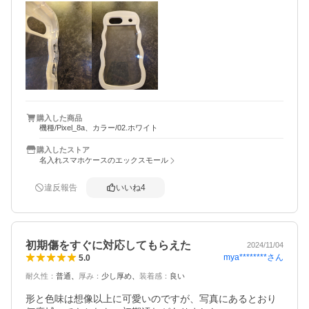
外側のプラの部分も意外と滑らないので私的には問題なし
でした。

ただ、カラーのプラ部分は落としたら割れやすそう、簡単
に傷になりそうな気がします…。

透明ケースはけっこうしっかりした素材でした。

電源ボタンと音量ボタンの部分は透明のケース側に出っ張
りがあるので、スムーズに押せます。(写真･動画参照)

購入した商品
機種/Pixel_8a、カラー/02.ホワイト
ホントにピッタリなので、脱着の際には少し力が必要でし
た。

購入したストア
側面にストラップ穴あり。

名入れスマホケースのエックスモール
充電器も問題なく差せました。
違反報告
いいね
4
初期傷をすぐに対応してもらえた
2024/11/04
mya********
さん
5.0
耐久性
：
普通
厚み
：
少し厚め
装着感
：
良い
形と色味は想像以上に可愛いのですが、写真にあるとおり