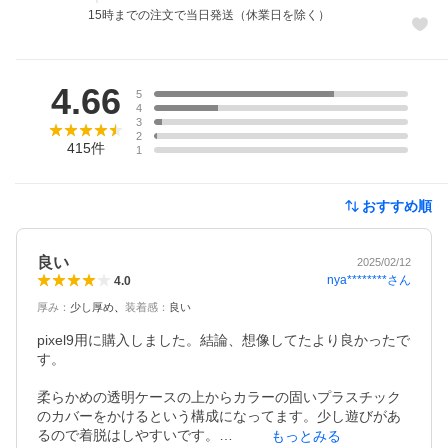
15時までの注文で当日発送（休業日を除く）
レビュー
4.66
5
4
3
2
415
件
1
おすすめ順
良い
2025/02/12
nya********
さん
4.0
厚み
：
少し厚め
装着感
：
良い
pixel9用に購入しました。結論、想像してたより良かったで
す。

柔らかめの透明ケースの上からカラーの固いプラスチック
のカバーをかけるという構成になってます。少し遊びがあ
るので着脱はしやすいです。

もっとみる