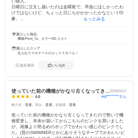
い購入。

日曜日に注文し届いたのは金曜夜で、早急にほしかったわ
けではないけど、ちょっと日にちがかかったかなという印
象。

もっとみる
届いてみたら可愛いし、思ったより重くなくてよかった。

ただ覚悟はしていたけど大きいので片手におさめるのにせ
購入した商品
いいっぱいで片手で操作しにくくなった…

機種/Pixel_7a、カラー/05.スカイ
横のボタンや充電口は問題なく使用可能。

個人的には横のボタンがなみなみのカーブのところにある
購入したストア
のでボタンの位置がわかりにくくなったなーっていうのが
名入れスマホケースのエックスモール
盲点だった。

落としたりぶつけた記憶もないが、使用2日目にクリアケー
違反報告
いいね
6
スの部分に2ヶ所削れたような傷が入っていることに気づき
耐久性がちょっと心配なので☆−1で。
使っていた前の機種がかなり古くなってき…
2026/04/17
wyt********
さん
4.0
耐久性
：
普通
厚み
：
普通
装着感
：
普通
使っていた前の機種がかなり古くなってきたので勢いで機
種変更し、本体が届いてからこちらのピンクを買いました
が、画像より明るめのポップでかわいい感じのピンクでし
た。(昔のSWIMMERとかにありそうなチープでかわいいピ