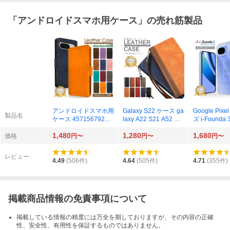
「
アンドロイドスマホ用ケース
」の売れ筋製品
アンドロイドスマホ用
Galaxy S22 ケース ga
Google Pix
製品名
ケース 45715679243
laxy A22 S21 A52 手
ズ i-Founda
45
帳ケース A51 5G A21
ケース GO-PI
1,480
1,280
1,680
スマホケース 手帳型
価格
円〜
円〜
円〜
ギャラクシー A41 A7
手帳 レザーケース シ
レビュー
ズカウィル shizukawil
4.49
(
506
件)
4.64
(
505
件)
4.71
(
355
件)
l 4571567785366
掲載商品情報の免責事項について
掲載している情報の精度には万全を期しておりますが、その内容の正確
性、安全性、有用性を保証するものではありません。