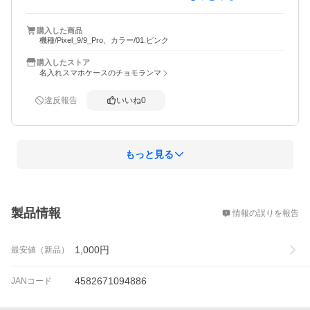
1.品揃え　→　欲しい商品が（見つかった）

2.情報量　→　カラーバリエーションの画像が（あった）

購入した商品
3.決済方法　→　希望の決済方法が（あった）

機種/Pixel_9/9_Pro、カラー/01.ピンク
4.スタッフの対応　→　配送メール連絡が（あった）

5.配送　→　思ったより（早く届いた）
購入したストア
名入れスマホケースのチョモランマ
違反報告
いいね
0
もっと見る
概要
製品情報
情報の誤りを報告
1,000
円
最安値（新品）
4582671094886
JANコード