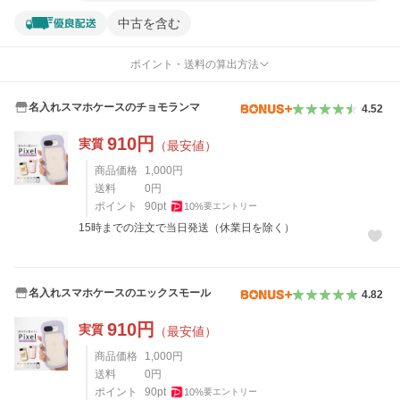
中古を含む
ポイント・送料の算出方法
名入れスマホケースのチョモランマ
4.52
910
円
実質
（最安値）
商品価格
1,000
円
送料
0
円
ポイント
90
pt
10
%
要エントリー
15時までの注文で当日発送（休業日を除く）
名入れスマホケースのエックスモール
4.82
910
円
実質
（最安値）
商品価格
1,000
円
送料
0
円
ポイント
90
pt
10
%
要エントリー