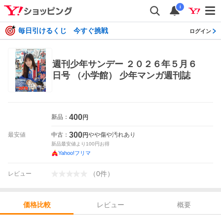
i
毎日引けるくじ 今すぐ挑戦
ログイン
週刊少年サンデー ２０２６年５月６
日号 （小学館） 少年マンガ週刊誌
400
新品：
円
300
最安値
中古：
やや傷や汚れあり
円
新品最安値より
100
円お得
Yahoo!フリマ
（
0
件
）
レビュー
レビュー
概要
価格比較
価格比較