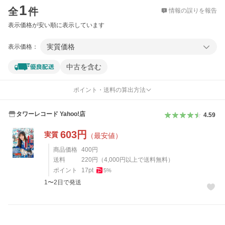
1
全
件
情報の誤りを報告
表示価格が安い順に表示しています
実質価格
表示価格：
中古を含む
ポイント・送料の算出方法
タワーレコード Yahoo!店
4.59
603
円
実質
（最安値）
商品価格
400
円
送料
220
円
（
4,000
円以上で送料無料）
ポイント
17
pt
5
%
1〜2日で発送
レビュー