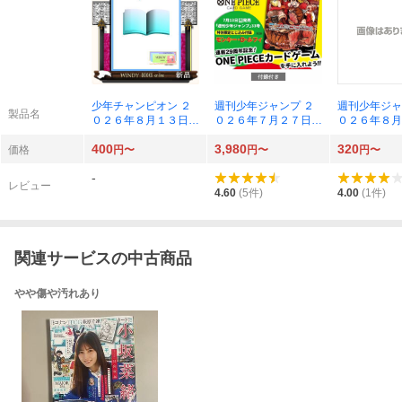
少年チャンピオン ２
週刊少年ジャンプ ２
週刊少年ジャ
製品名
０２６年８月１３日号
０２６年７月２７日号
０２６年８月
（秋田書店）
（集英社）
（集英社）
400
3,980
320
価格
円〜
円〜
円〜
-
レビュー
4.60
(
5
件)
4.00
(
1
件)
関連サービスの中古商品
やや傷や汚れあり