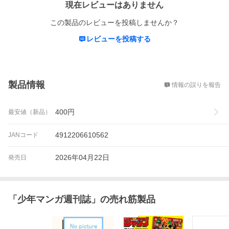
現在レビューはありません
この製品のレビューを投稿しませんか？
レビューを投稿する
概要
製品情報
情報の誤りを報告
400
円
最安値（新品）
4912206610562
JANコード
2026年04月22日
発売日
「
少年マンガ週刊誌
」の売れ筋製品