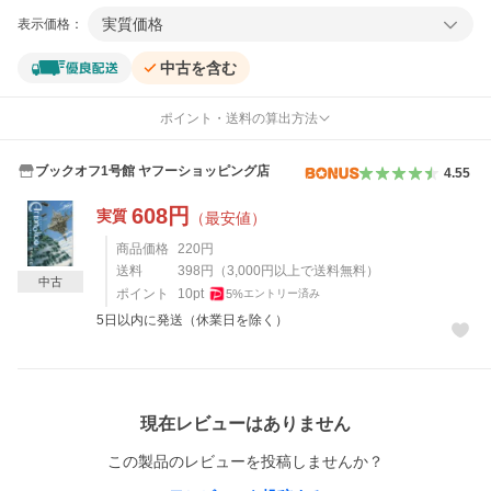
実質価格
表示価格：
中古を含む
ポイント・送料の算出方法
ブックオフ1号館 ヤフーショッピング店
4.55
608
円
実質
（最安値）
商品価格
220
円
送料
398
円
（
3,000
円以上で送料無料）
中古
ポイント
10
pt
5
%
エントリー済み
5日以内に発送（休業日を除く）
レビュー
現在レビューはありません
この製品のレビューを投稿しませんか？