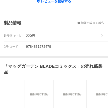
レビューを投稿する
概要
製品情報
情報の誤りを報告
220
円
最安値（中古）
9784861272479
JANコード
「
マッグガーデン BLADEコミックス
」の売れ筋製
品