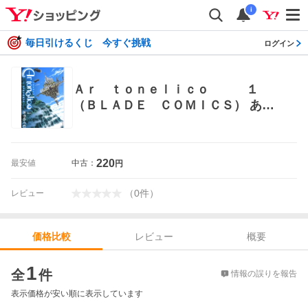
i
毎日引けるくじ 今すぐ挑戦
ログイン
Ａｒ ｔｏｎｅｌｉｃｏ １
（ＢＬＡＤＥ ＣＯＭＩＣＳ） あや
めぐむ 著 マッグガーデン BLADEコ
ミックス
220
最安値
中古：
円
（
0
件
）
レビュー
レビュー
概要
価格比較
価格比較
1
全
件
情報の誤りを報告
表示価格が安い順に表示しています