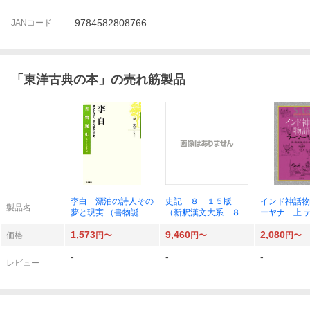
9784582808766
JANコード
「
東洋古典の本
」の売れ筋製品
李白 漂泊の詩人その
史記 ８ １５版
インド神話物
製品名
夢と現実 （書物誕
（新釈漢文大系 ８
ーヤナ 上 
生：あたらしい古典入
８） 水沢利忠 著
ダッタ・パト
1,573
9,460
2,080
門） 金文京／著
／文・画 沖
価格
円〜
円〜
円〜
監訳 上京恵
-
-
-
レビュー