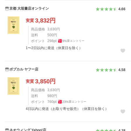
京都 大垣書店オンライン
4.66
3,832
円
実質
商品価格
3,630
円
送料
500
円
ポイント
298
pt
9
%
要エントリー
1〜2日以内に発送（休業日を除く）
ポプカル ヤフー店
4.58
3,850
円
実質
商品価格
3,630
円
送料
980
円
ポイント
760
pt
23
%
要エントリー
4日以内に発送（お取り寄せ販売）（休業日を除く）
ネオウィング Yahoo!店
4.28