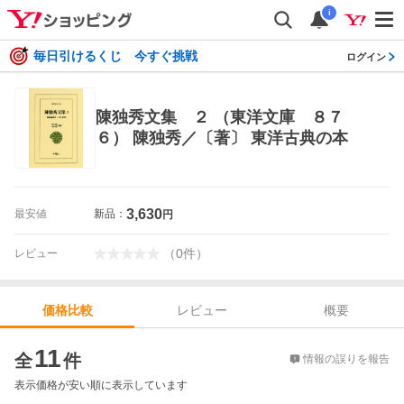
i
毎日引けるくじ 今すぐ挑戦
ログイン
陳独秀文集 ２ （東洋文庫 ８７
６） 陳独秀／〔著〕 東洋古典の本
3,630
最安値
新品：
円
（
0
件
）
レビュー
レビュー
概要
価格比較
価格比較
11
全
件
情報の誤りを報告
表示価格が安い順に表示しています