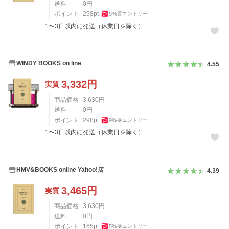
送料
0
円
ポイント
298
pt
9
%
要エントリー
1〜3日以内に発送（休業日を除く）
WINDY BOOKS on line
4.55
3,332
円
実質
商品価格
3,630
円
送料
0
円
ポイント
298
pt
9
%
要エントリー
1〜3日以内に発送（休業日を除く）
HMV&BOOKS online Yahoo!店
4.39
3,465
円
実質
商品価格
3,630
円
送料
0
円
ポイント
165
pt
5
%
要エントリー