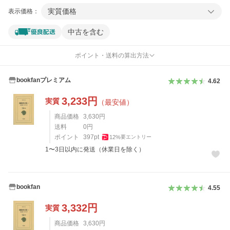
実質価格
表示価格：
中古を含む
ポイント・送料の算出方法
bookfanプレミアム
4.62
3,233
円
実質
（最安値）
商品価格
3,630
円
送料
0
円
ポイント
397
pt
12
%
要エントリー
1〜3日以内に発送（休業日を除く）
bookfan
4.55
3,332
円
実質
商品価格
3,630
円