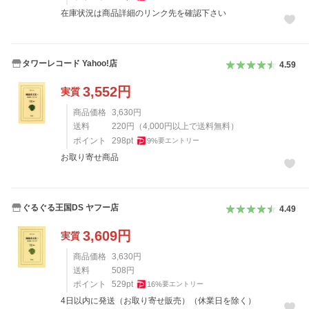
在庫状況は商品詳細のリンク先を確認下さい
タワーレコード Yahoo!店
4.59
3,552
円
実質
商品価格
3,630
円
送料
220
円
（
4,000
円以上で送料無料）
ポイント
298
pt
9
%
要エントリー
お取り寄せ商品
ぐるぐる王国DS ヤフー店
4.49
3,609
円
実質
商品価格
3,630
円
送料
508
円
ポイント
529
pt
16
%
要エントリー
4日以内に発送（お取り寄せ販売）（休業日を除く）