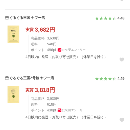
ぐるぐる王国 ヤフー店
4.48
3,682
円
実質
商品価格
3,630
円
送料
548
円
ポイント
496
pt
15
%
要エントリー
4日以内に発送（お取り寄せ販売）（休業日を除く）
ぐるぐる王国2号館 ヤフー店
4.49
3,818
円
実質
商品価格
3,630
円
送料
618
円
ポイント
430
pt
13
%
要エントリー
4日以内に発送（お取り寄せ販売）（休業日を除く）