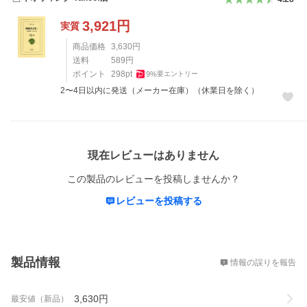
3,921
円
実質
商品価格
3,630
円
送料
589
円
ポイント
298
pt
9
%
要エントリー
2〜4日以内に発送（メーカー在庫）（休業日を除く）
レビュー
現在レビューはありません
この製品のレビューを投稿しませんか？
レビューを投稿する
概要
製品情報
情報の誤りを報告
3,630
円
最安値（新品）