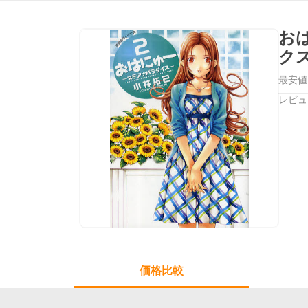
お
ク
最安値
レビュ
価格比較