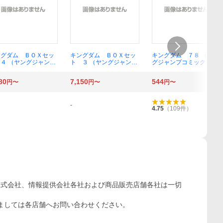
ングダム ＢＯＸセッ
キングダム ＢＯＸセッ
キングダム ７８ （ヤン
４ （ヤングジャンプ
ト ３ （ヤングジャンプ
グジャンプコミックス）
ックス） 原泰久
コミックス） 原泰久
原泰久／著
80
7,150
544
円〜
円〜
円〜
-
4.75
（
109
件）
株式会社、情報提供会社各社および商品販売店舗各社は一切
ましては各店舗へお問い合わせください。