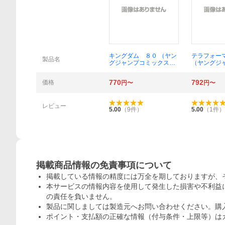
概要
キングダム ８０ （ヤン
テラフォー
製品名
グジャンプコミックス）
（ヤングジ
原泰久
クス） 貴家
770
792
価格
円〜
円〜
レビュー
5.00
（
9
件）
5.00
（
1
件）
掲載商品情報の免責事項について
掲載している情報の精度には万全を期しておりますが、
本サービスの情報内容を使用して発生した損害や不利益に
の責任を負いません。
製品に関しましては製造元へお問い合わせください。購
ポイント・支払額の正確な情報（付与条件・上限等）は