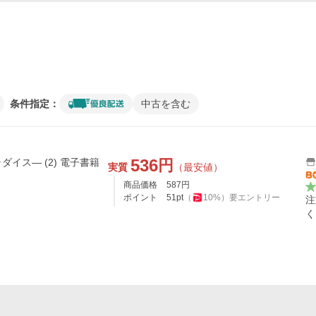
条件指定：
中古を含む
536
円
イス― (2) 電子書籍
実質
（最安値）
商品価格
587
円
ポイント
51
pt
（
10
%）
要エントリー
注
く