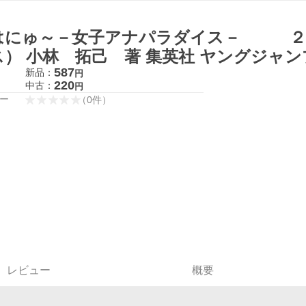
はにゅ～－女子アナパラダイス－ ２ 
ス） 小林 拓己 著 集英社 ヤングジャ
587
新品：
円
220
中古：
円
ー
（
0
件
）
レビュー
概要