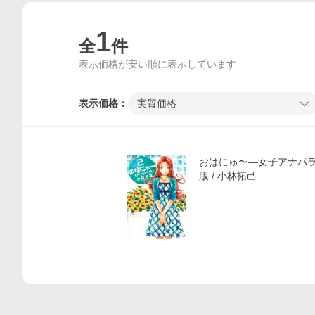
1
全
件
表示価格が安い順に表示しています
表示価格：
実質価格
価格比較
おはにゅ〜―女子アナパラダ
版 / 小林拓己