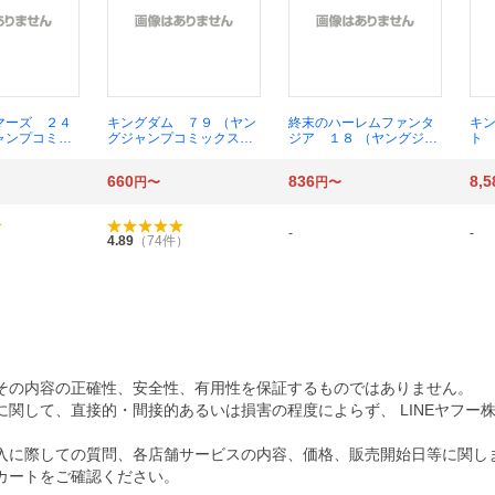
マーズ ２４
キングダム ７９ （ヤン
終末のハーレムファンタ
キ
ャンプコミッ
グジャンプコミックス）
ジア １８ （ヤングジャ
ト 
悠
原泰久／著
ンプコミックス） ＬＩＮ
コミ
Ｋ／原作 ＳＡＶＡＮ／
660
836
8,5
円〜
円〜
漫画
-
-
4.89
（
74
件）
その内容の正確性、安全性、有用性を保証するものではありません。
関して、直接的・間接的あるいは損害の程度によらず、 LINEヤフー
入に際しての質問、各店舗サービスの内容、価格、販売開始日等に関し
カートをご確認ください。