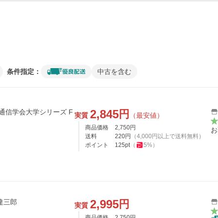
条件指定：
中古を含む
2,845
円
通信学会大学シリーズ F
実質
（最安値）
商品価格
2,750
円
お
送料
220
円
（
4,000
円以上で送料無料）
ポイント
125
pt
（
5
%）
2,995
円
達三郎
実質
商品価格
2,750
円