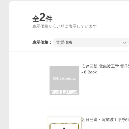
2
全
件
表示価格が安い順に表示しています
表示価格：
実質価格
安達三郎 電磁波工学 電子
- 8 Book
価格比較
翌日発送・電磁波工学/安