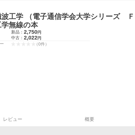
磁波工学 （電子通信学会大学シリーズ Ｆ‐
工学無線の本
2,750
新品：
円
2,022
中古：
円
ー
（
0
件
）
レビュー
概要