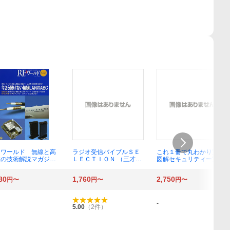
Ｆワールド 無線と高
ラジオ受信バイブルＳＥ
これ１冊で丸わかり完全
波の技術解説マガジ
ＬＥＣＴＩＯＮ （三才ム
図解セキュリティー実践
Ｎｏ．２４ トランジ
ック） ラジオライフ／編
（日経ＢＰムック） 日経
タ技術編集部／編集
ＮＥＴＷＯＲＫ／編集
80
1,760
2,750
円〜
円〜
円〜
-
5.00
（
2
件）