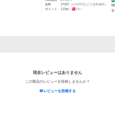
送料
370
円
（
3,500
円以上で送料無料）
9
ポイント
125
pt
（
5
%）
を
現在レビューはありません
この製品のレビューを投稿しませんか？
レビューを投稿する