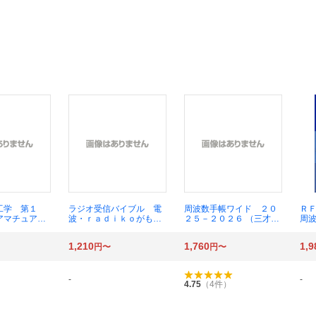
工学 第１
ラジオ受信バイブル 電
周波数手帳ワイド ２０
Ｒ
アマチュア無
波・ｒａｄｉｋｏがもっ
２５－２０２６ （三才ム
周
試験用 ２０
と楽しめる！ ２０２０
ック） ラジオライフ／編
ン 
２３ 野口幸雄
（三才ムック） ラジオラ
ス
1,210
1,760
1,9
円〜
円〜
イフ／編
-
-
4.75
（
4
件）