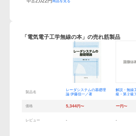
2,022
円
中古
商品を見る
「
電気電子工学無線の本
」の売れ筋製品
概要
レーダシステムの基礎理
解説・無線
製品名
論 伊藤信一／著
級・第２級
線技士国家
２２／２０
5,344
ー
価格
円〜
円〜
／著
レビュー
-
-