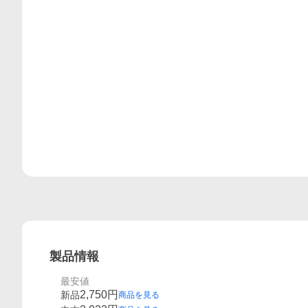
レビュー
製品情報
最安値
2,750
円
新品
商品を見る