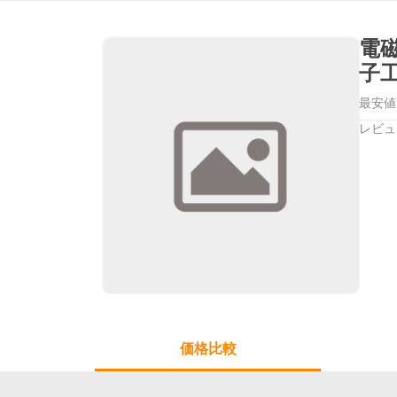
電
子
最安値
レビュ
価格比較