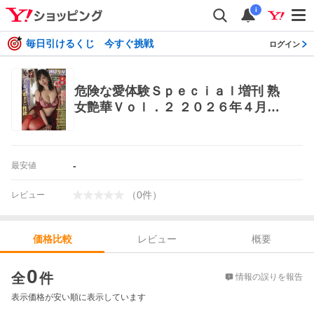
i
毎日引けるくじ 今すぐ挑戦
ログイン
危険な愛体験Ｓｐｅｃｉａｌ増刊 熟
女艶華Ｖｏｌ．２ ２０２６年４月号
（サニー出版） コミック、アニメ雑
誌その他
-
最安値
（
0
件
）
レビュー
レビュー
概要
価格比較
価格比較
0
全
件
情報の誤りを報告
表示価格が安い順に表示しています