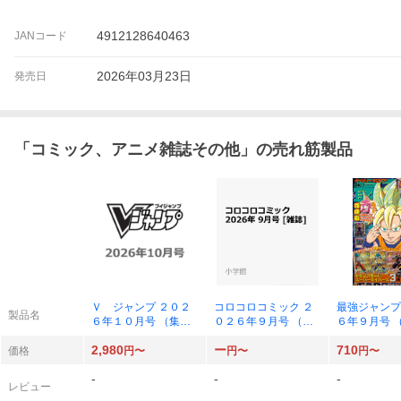
4912128640463
JANコード
2026年03月23日
発売日
「
コミック、アニメ雑誌その他
」の売れ筋製品
Ｖ ジャンプ ２０２
コロコロコミック ２
最強ジャンプ
製品名
６年１０月号 （集英
０２６年９月号 （小
６年９月号 
社）
学館）
社）
2,980
ー
710
価格
円〜
円〜
円〜
-
-
-
レビュー