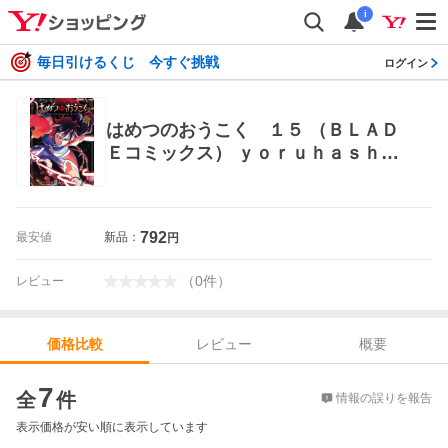
i
毎日引けるくじ 今すぐ挑戦
ログイン
はめつのおうこく １５ （ＢＬＡＤ
Ｅコミックス） ｙｏｒｕｈａｓｈｉ
マッグガーデン BLADEコミックス
792
最安値
新品：
円
（
0
件
）
レビュー
レビュー
概要
価格比較
価格比較
7
全
件
情報の誤りを報告
表示価格が安い順に表示しています