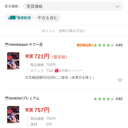
実質価格
表示価格：
中古を含む
ポイント・送料の算出方法
ebookjapan ヤフー店
4.65
721
円
実質
（最安値）
商品価格
792
円
ポイント
71
pt
10
%
要エントリー
注文確認後0日以内にご提供（休業日を除く）
bookfanプレミアム
4.62
757
円
実質
商品価格
792
円
送料
0
円