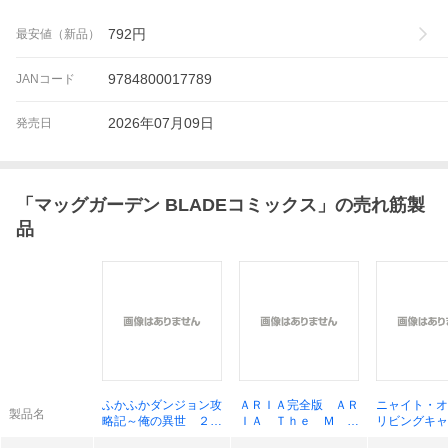
792
円
最安値（新品）
9784800017789
JANコード
2026年07月09日
発売日
「
マッグガーデン BLADEコミックス
」の売れ筋製
品
ふかふかダンジョン攻
ＡＲＩＡ完全版 ＡＲ
ニャイト・オ
製品名
略記～俺の異世 ２０
ＩＡ Ｔｈｅ Ｍ ８
リビングキャ
（ＢＬＡＤＥコミック
（ＢＬＡＤＥコミック
（ＢＬＡＤＥ