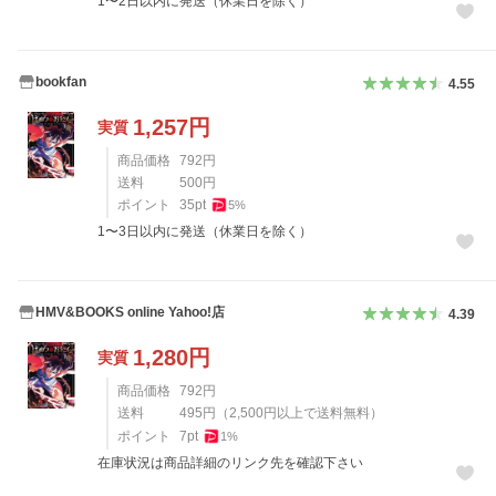
1〜2日以内に発送（休業日を除く）
bookfan
4.55
1,257
円
実質
商品価格
792
円
送料
500
円
ポイント
35
pt
5
%
1〜3日以内に発送（休業日を除く）
HMV&BOOKS online Yahoo!店
4.39
1,280
円
実質
商品価格
792
円
送料
495
円
（
2,500
円以上で送料無料）
ポイント
7
pt
1
%
在庫状況は商品詳細のリンク先を確認下さい