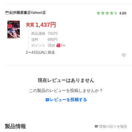
紀伊國屋書店Yahoo!店
4.60
1,437
円
実質
商品価格
792
円
送料
680
円
ポイント
35
pt
5
%
2〜4日以内に発送
レビュー
現在レビューはありません
この製品のレビューを投稿しませんか？
レビューを投稿する
概要
製品情報
情報の誤りを報告