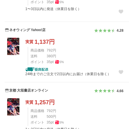
ポイント
35
pt
5
%
1〜3日以内に発送（休業日を除く）
ネオウィング Yahoo!店
4.28
1,137
円
実質
商品価格
792
円
送料
380
円
ポイント
35
pt
5
%
24時までのご注文で2日以内にお届け（休業日を除く）
京都 大垣書店オンライン
4.66
1,257
円
実質
商品価格
792
円
送料
500
円
ポイント
35
pt
5
%