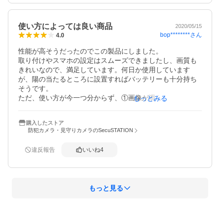
使い方によっては良い商品
2020/05/15
bop********
さん
4.0
性能が高そうだったのでこの製品にしました。

取り付けやスマホの設定はスムーズできましたし、画質も
きれいなので、満足しています。何日か使用しています
が、陽の当たるところに設置すればバッテリーも十分持ち
そうです。

ただ、使い方が今一つ分からず、①画像が滑らかでなく、
もっとみる
スマホで見ると最大3秒くらい遅れる②スマホで画像を表示
していると警報が無効になる③録画はスマホに画像表示し
購入したストア
ている時しか有効でなく、画像表示を停止すると録画も停
防犯カメラ・見守りカメラのSecuSTATION
止してしまう

以上3点について仕様なのか分からない。もう少し使い方に
違反報告
いいね
4
関するマニュアルが付いていればありがたいのだが…。

警報に関しては大変シビアで、「低」にしてもフレーム内
に植物がある場合は風で揺れて検出してしまうので注意が
必要。

もっと見る
また、警報を止めたい場合はスマホ側でアプリ単位に全停
止、音のみ停止も可能なので状況により、設定を変更すれ
ばよい。

概要
全体的には満足できる商品でした。