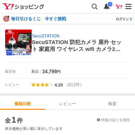
i
毎日引けるくじ 今すぐ挑戦
ログイン
SecuSTATION
SecuSTATION 防犯カメラ 屋外 セッ
ト 家庭用 ワイヤレス wifi カメラ2台
モニター付き HDD 10台まで増設可 ネ
ット環境不要 スマホ遠隔監視 458957
3696323 防犯カメラ
34,799
最安値
新品：
円
（
813
件
）
レビュー
4.20
レビュー
概要
価格比較
価格比較
1
全
件
情報の誤りを報告
表示価格が安い順に表示しています