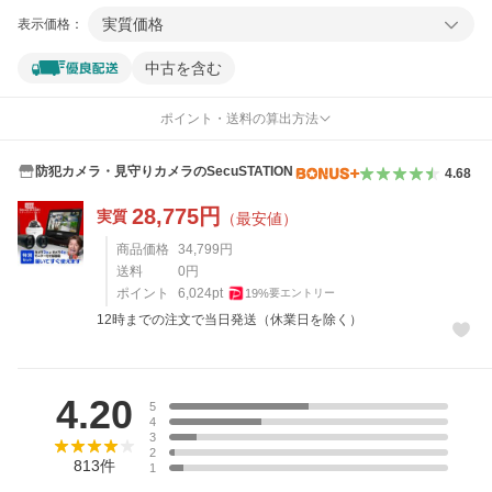
実質価格
表示価格：
中古を含む
ポイント・送料の算出方法
防犯カメラ・見守りカメラのSecuSTATION
4.68
28,775
円
実質
（最安値）
商品価格
34,799
円
送料
0
円
ポイント
6,024
pt
19
%
要エントリー
12時までの注文で当日発送（休業日を除く）
レビュー
4.20
5
4
3
2
813
件
1