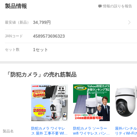
製品情報
情報の誤りを報告
34,799
円
最安値（新品）
4589573696323
JANコード
1セット
セット数
「
防犯カメラ
」の売れ筋製品
防犯カメラ ワイヤレ
防犯カメラ ソーラー
屋外パンチル
製品名
ス 屋外 工事不要 WIFI
wifi ワイヤレス パンチ
リティWi-Fi