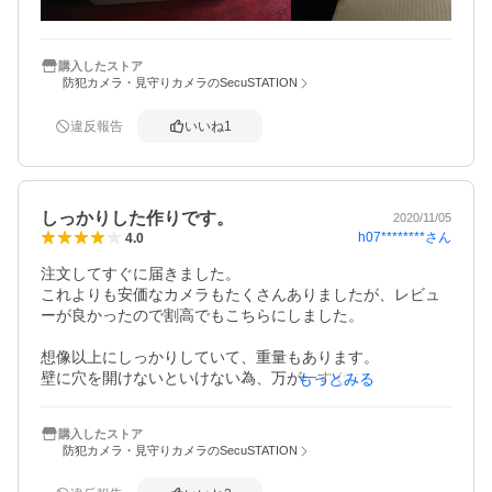
たり、表示されなかったりと不安定でした。

高い位置に取り付けたため、カメラ側でリセットするのは
厄介だったので、問い合わせをしたところ、ルーターのほ
うをリセットしてみてくださいとのことで実行したら、非
購入したストア
防犯カメラ・見守りカメラのSecuSTATION
常に状態がよくなりました。

不具合が発生したときはサポートをお願いするのがいちば
んです。

違反報告
いいね
1
写真の設置場所の反対側に本家の玄関などがあり、７～８
ｍの距離があるため、鳥が横断してもセンサーが作動し、
かなりの回数が記録されるほど、感度がよろしいです。

それでも曇りや雨の日にも充電が100％になっています。

しっかりした作りです。
2020/11/05
注文番号：secu-10037910
h07********
さん
4.0
注文してすぐに届きました。

これよりも安価なカメラもたくさんありましたが、レビュ
ーが良かったので割高でもこちらにしました。

想像以上にしっかりしていて、重量もあります。

壁に穴を開けないといけない為、万が一すぐに故障してし
もっとみる
まったら、穴だけが残ってしまう為、慎重に取り付けない
といけないと思います。

購入したストア
防犯カメラ・見守りカメラのSecuSTATION
説明書も日本語で書いてありますし、安価な物と比べて、
日本語もおかしくないし、それだけでも安心感がありまし