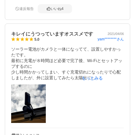
遅く自転車歩行者等の撮影は見切れてしましますので確認
出来ない場合があります、又撮影されない時も有るようで
違反報告
いいね
4
す、使用期間が短い為専用アプリでの設定等少し勉強した
いと思いまます。

[受注番号]secu-10043624
キレイにうつっていますオススメです
2021/04/06
yam********
さん
5.0
ソーラー電池がカメラと一体になってて、設置しやすかっ
たです。

最初に充電が８時間ほど必要で完了後、Wi-Fiとセットアッ
プするのに

少し時間かかってしまい、すぐ充電切れになったりで心配
しましたが、外に設置してみたら太陽光でしっかり充電で
もっとみる
きコスパ抜群です。

SDカードは後日発送なので、設置するときにないと意味な
いのではーと思い新しいの買って入れたのですが、クラウ
ドで１ヶ月無料お試しで使えるのが入っていました…(T-T)

スマホから映像は鮮明でキレイにみえます。外出先でも様
子がみえて感動です(*^^*)

過去の映像は短時間で区切られて保存されており、動きは
だいたいスムーズにうつっています。

音声は最大にしてもあまり聞こえにくい。また、スマホか