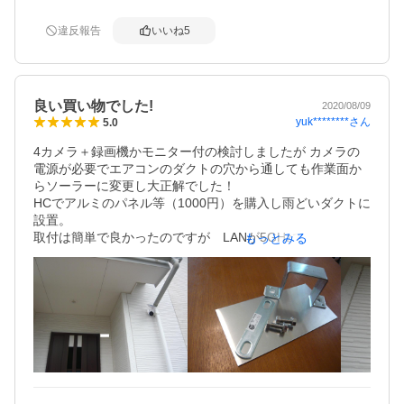
肉眼ではほぼ真っ暗な室内でもクッキリ撮影できてる！

現時点では期待通りの満足度なので、経過使用してみて問
違反報告
いいね
5
題がなければ、いずれは追加購入や上位モデルを検討した
いです。

注文番号：secu-10039336
良い買い物でした!
2020/08/09
yuk********
さん
5.0
4カメラ＋録画機かモニター付の検討しましたが カメラの
電源が必要でエアコンのダクトの穴から通しても作業面か
らソーラーに変更し大正解でした！

HCでアルミのパネル等（1000円）を購入し雨どいダクトに
設置。

取付は簡単で良かったのですが　LANが5GHzであった為　
もっとみる
使い古しで保管してた2.4GHzLANをルータから2系統LAN
し解消しました。（相互の干渉もなし）

★SC-TR82を購入して良かった点

　・お客様サポートあり　購入前の相談も丁寧に答えて頂
き安心して購入できると感じました。

　・商品の到着が早い！（上記と併せてショップの信頼感
あり）　

　・日本語の説明書で簡単に設定が出来ること。

　・画質はキレイです。
