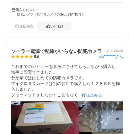
からの、

設置後２ヶ月ほどで作動しなくなりました。台風後くらい
購入したストア
防犯カメラ・見守りカメラのSecuSTATION
から充電されなく電源も入らなくで雨のせいもあるか
も。。アプリも１ヶ月以降は有料（しかも米ドルだった気
が）になるので特に修理など問い合わせせずに外して処
違反報告
いいね
3
分。

今は10倍ほどの金額で設置した警備会社の防犯カメラは確
かにしっかりしていますが、マイクで話せたり集音も画像
も良かったこの商品は楽しかっただけに残念です。

ソーラー電源で配線がいらない防犯カメラ
2021/04/06
blu********
さん
5.0
これまでのレビューを参考にさせてもらいながら購入し、
無事に設置できました。

わが家でははじめての防犯カメラです。

マイクロＳＤカードは別のお店で購入した１２８ＧＢを挿
入しました。

フォーマットをしなおすこともなく、そのまま使用できま
もっとみる
した。

写真のようにパーツ等の付属品はそう多くなく、手順は付
属の説明書にしたがい進めました。

そんなに難しいとは思いませんが、私の場合、取り付けて
から不具合になりました。

ライブ映像がすぐに切断され、録画された動画も表示され