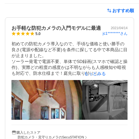
おすすめ順
お手軽な防犯カメラの入門モデルに最適
2021/04/14
jc1********
さん
5.0
初めての防犯カメラ導入なので、手頃な価格と使い勝手の
良さ(電源や配線など不要)を条件に探してる中で本商品に目
が止まりました。

ソーラー発電で電源不要、単体でSD録画(スマホで確認と操
作)、実際どの程度の感度かは不明ながらも人感検知や暗視
も対応で、防水仕様まで！庭先に取り付けるのに配線も電
もっとみる
源も不要で、庭から玄関まで監視できるのは入門モデルに
良さげと考えて購入。

ブラックは在庫切れで時間がかかると思ったら翌日に発送
され翌々日には到着♪その後 SDカードのフォーマットや、
アプリを介してスマホとカメラの接続など、度々行き詰ま
り問合せしつつショップの担当さんの丁寧な回答に助けら
れ、無事に接続完了！

一先ず作動させた感じで検知感度は高い。画像も解像度抜
群とはいかないが5m先(10m先のナンバープレートは難し
そう)なら十分識別できるし、タイムスタンプが自動で標準
購入したストア
防犯カメラ・見守りカメラのSecuSTATION
時になっていたので手間が省けた。日没後カーテンを閉め