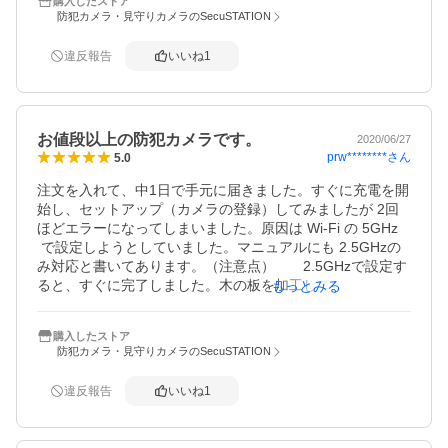
らスピーカーで話せるみたいですが、近寄っても聞こえな
購入したストア
防犯カメラ・見守りカメラのSecuSTATION
い感じです。何か設定があるのでしょうか？？

音声以外はとても満足で、このお値段で買えてよい買い物
をしました。

違反報告
いいね
1
注文番号　secu-10038782
お値段以上の防犯カメラです。
2020/06/27
prw********
さん
5.0
注文を入れて、中1日で手元に届きました。すぐに充電を開
始し、セットアップ（カメラの登録）してみましたが 2回
ほどエラーになってしまいました。原因は Wi-Fi の 5GHz
 で設定しようとしていました。マニュアルにも 2.5GHzの
み対応と書いてあります。（注意点）　　2.5GHzで設定す
ると、すぐに完了しました。木の板を加工してカメラを取
もっとみる
り付け、2階のベランダの手すりに設置しました。スマホの
画面を見ながらカメラの取付け角度とソーラーパネルを調
購入したストア
整して完了。値段の割にカメラの作りも良く、画質も良好
防犯カメラ・見守りカメラのSecuSTATION
です。取付けをしてまだ1日ですが、バッテリー残量が夜8
0％だったものが、朝 陽が出るとフルになりました。（南
違反報告
いいね
1
側ベランダ）　　難を言えば、アプリ（Tosee Plus）のマ
ニュアル（操作方法）が大雑把なので、もう少し詳しく記
してほしいです。それから値段からすると高望みですが、