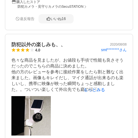
　・作りもアルミダイキャスト？しっかりしています。

購入したストア
防犯カメラ・見守りカメラのSecuSTATION
　・メモリもSDカードがいっぱいになると書き換えするこ
と 消す手間なし。

★SC-TR82を購入して悪かった点

違反報告
いいね
16
　・特にナシ　価格からしては上出来の商品と思います。

★SC-TR82の改善点

　・上下左右の調整ビスがもう少ししっかりな感じいい。

　・広角アングルかノーマルアングルの設定が欲しい（2台
防犯以外の楽しみも、、
2020/08/08
目を裏口に検討）

smt********
さん
4.0
以上　コスパ最高の商品と思います。　

注文番号：secu-10029094
色々な商品を見ましたが、お値段も手頃で性能も良さそう
だったのでこちらの商品に決めました。

他の方のレビューを参考に接続作業をしたら割と難なく出
来ました。画像もキレイだし、マイク通話が出来るのも楽
しいし、携帯に映像が映った瞬間ちょっと感動しまし
た。。ついつい楽しくて外出先でも庭の様子や飼い犬の行
もっとみる
動などを見たりしてしまいます。真剣に防犯のために買っ
たのですが、違う楽しみが出来ました笑。

機能的にも満足なんですが、マイナス点をしいていうな
ら、アプリの画像の立ち上がりが結構遅いことです。検知
してもそうしているうちに通り過ぎている、、、。

にしても！楽しめているし、一応防犯対策にはなっている
ので買って良かったです。ありがとうございました。
