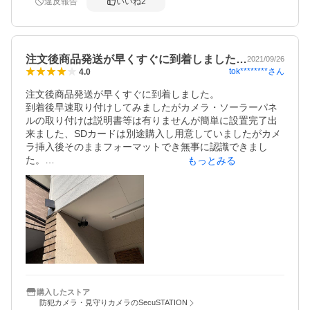
違反報告
いいね
2
た。

とりあえず、最初に届いてから、5〜8時間充電しないとい
けないので、充電しています。

注文後商品発送が早くすぐに到着しました…
それと、レビューを書けばSDカードをもらえるらしいの
2021/09/26
tok********
さん
4.0
で、その到着を待ってから取り付けたいと思います。また
取り付けたらレビュー追加します。

注文後商品発送が早くすぐに到着しました。

到着後早速取り付けしてみましたがカメラ・ソーラーパネ
追記　SDカードが2ヶ月待っても届かず、利用出来ません
ルの取り付けは説明書等は有りませんが簡単に設置完了出
でした。

来ました、SDカードは別途購入し用意していましたがカメ
更に専用フォーマットに入力しないとSDカードが届かない
ラ挿入後そのままフォーマットでき無事に認識できまし
そうなので、これから購入する方は気をつけて下さい。

た。

もっとみる
専用フォーマットを入力しようとしたが、レビュー日が過
去日付過ぎて選択出来ませんでした。でも、店舗に直接連
専用アプリのダウンロードしアカウントの新規登録には苦
絡したら、SDカード送付して頂けるようです。対応してい
戦、若干時間が掛かりましたが無事認識できカメラとの接
ただけるようで安心しました。
続が無事完了致しました。

今回購入ではオプションのソーラパネルも同時購入させて
頂きました、取り付け後数時間後、夕方になって電池の残
量確認際85％表示でしたが翌朝確認、100％表示になって
いました、夜間は充電できないと思いますが曇り空でも充
電してくれるようなの電池切れの不安なさそうです。

購入したストア
防犯カメラ・見守りカメラのSecuSTATION
カメラの画質は問題なし、動く物の確認撮影開始の際若干