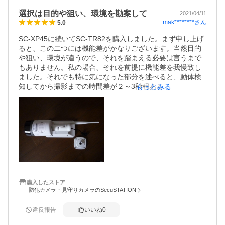
スマホからカメラの方向をコントロールできれば言うこと
選択は目的や狙い、環境を勘案して
なしです。
2021/04/11
mak********
さん
5.0
SC-XP45に続いてSC-TR82を購入しました。まず申し上げ
ると、この二つには機能差がかなりございます。当然目的
や狙い、環境が違うので、それを踏まえる必要は言うまで
もありません。私の場合、それを前提に機能差を我慢致し
ました。それでも特に気になった部分を述べると、動体検
知してから撮影までの時間差が２～3秒程あること。miniS
もっとみる
Dの録画ファイルがRAWファイルでPCでそのまま読めない
ことが想定外でした。筐体はアルミダイキャスト又はアル
ミ鋳造と思われ、頑丈です。画像も綺麗ですし、夜間の撮
影も問題ありません。音声の双方向も出来ました。設置に
ついては、台座（画像の四角い物）を本体から外し、台座
だけをまず電動ドリルでネジ付けし、その後台座を外し、
充電ケ－ブルを元との様に通し、本体に装着後、ドライバ
－で本付けしました。設置時に本体を落とすリスクを少な
くする為です。secu-10038633
購入したストア
防犯カメラ・見守りカメラのSecuSTATION
違反報告
いいね
0