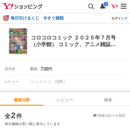
i
毎日引けるくじ 今すぐ挑戦
ログイン
コロコロコミック ２０２５年７月号
（小学館） コミック、アニメ雑誌そ
の他
730
最安値
新品：
円
（
0
件
）
レビュー
レビュー
概要
価格比較
価格比較
2
全
件
情報の誤りを報告
表示価格が安い順に表示しています