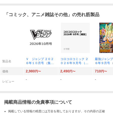
「
コミック、アニメ雑誌その他
」の売れ筋製品
Ｖ ジャンプ ２０２
コロコロコミック ２
最強ジャンプ
製品名
６年１０月号 （集英
０２６年９月号 （小
６年９月号 
社）
学館）
社）
2,980
2,490
710
価格
円〜
円〜
円〜
-
-
-
レビュー
掲載商品情報の免責事項について
掲載している情報の精度には万全を期しておりますが、その内容の正確