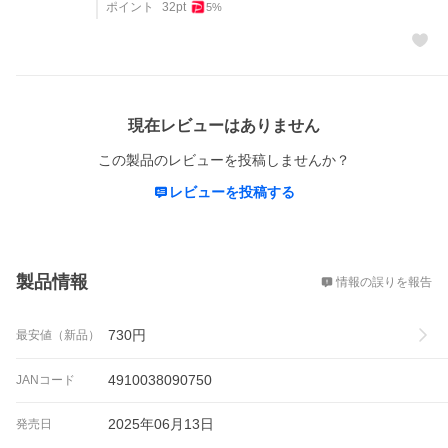
ポイント
32
pt
5
%
レビュー
現在レビューはありません
この製品のレビューを投稿しませんか？
レビューを投稿する
概要
製品情報
情報の誤りを報告
730
円
最安値（新品）
4910038090750
JANコード
2025年06月13日
発売日