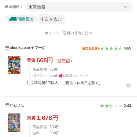
実質価格
表示価格：
中古を含む
ポイント・送料の算出方法
ebookjapan ヤフー店
4.65
665
円
実質
（最安値）
商品価格
730
円
ポイント
65
pt
10
%
要エントリー
注文確認後0日以内にご提供（休業日を除く）
いとよし
2.43
1,678
円
実質
商品価格
730
円
送料
980
円