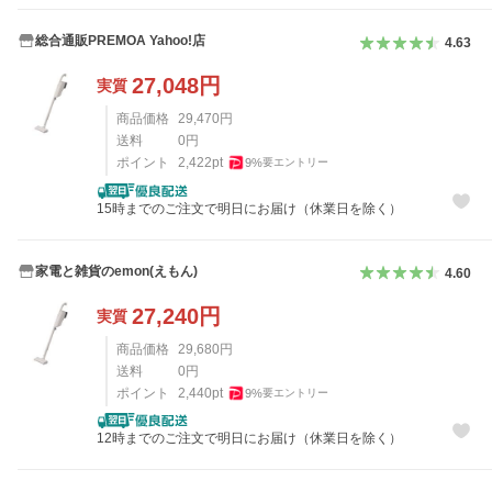
総合通販PREMOA Yahoo!店
4.63
27,048
円
実質
商品価格
29,470
円
送料
0
円
ポイント
2,422
pt
9
%
要エントリー
15時までのご注文で明日にお届け（休業日を除く）
家電と雑貨のemon(えもん)
4.60
27,240
円
実質
商品価格
29,680
円
送料
0
円
ポイント
2,440
pt
9
%
要エントリー
12時までのご注文で明日にお届け（休業日を除く）