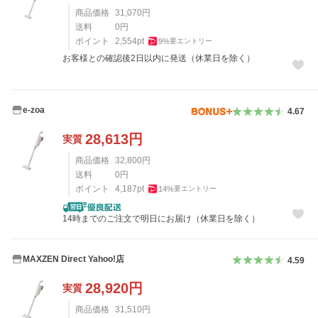
商品価格
31,070
円
送料
0
円
ポイント
2,554
pt
9
%
要エントリー
お客様との確認後2日以内に発送（休業日を除く）
e-zoa
4.67
28,613
円
実質
商品価格
32,800
円
送料
0
円
ポイント
4,187
pt
14
%
要エントリー
14時までのご注文で明日にお届け（休業日を除く）
MAXZEN Direct Yahoo!店
4.59
28,920
円
実質
商品価格
31,510
円