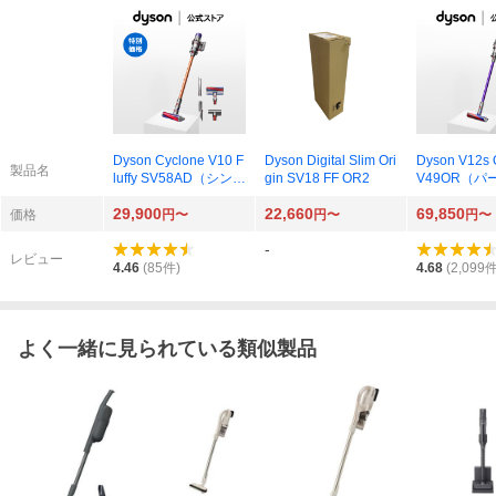
Dyson Cyclone V10 F
Dyson Digital Slim Ori
Dyson V12s O
製品名
luffy SV58AD（シンプ
gin SV18 FF OR2
V49OR（パ
ルモデル）
系）
29,900
22,660
69,850
価格
円〜
円〜
円〜
-
レビュー
4.46
(
85
件)
4.68
(
2,099
件
よく一緒に見られている類似製品