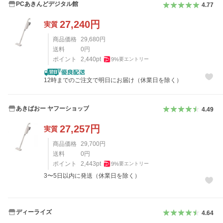
PCあきんどデジタル館
4.77
27,240
円
実質
商品価格
29,680
円
送料
0
円
ポイント
2,440
pt
9
%
要エントリー
12時までのご注文で明日にお届け（休業日を除く）
あきばおー ヤフーショップ
4.49
27,257
円
実質
商品価格
29,700
円
送料
0
円
ポイント
2,443
pt
9
%
要エントリー
3〜5日以内に発送（休業日を除く）
ディーライズ
4.64