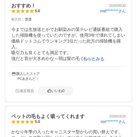
おすすめ！
2026/06/30
mat********
さん
5.0
耐久性
：
普通
今までは生放送とかでお馴染みの某テレビ通販番組で購入
した掃除機を使っていたのですが、使用3年で壊れてしまい
価格ドットコムでランキング1位だった此方の掃除機を購
入。

吸引力も良くとても満足です。

強だと音が大きめかな～弱は髪の毛くらいしか吸えませ
もっとみる
ん。

自動がすごく良くて汚れの酷いところは強になってくれる
購入したストア
し、自動だと弱よりは強く細々したゴミはこれで充分なパ
PCあきんど
ワーです。

自動だと1階と2階のお掃除が1回の充電で出来ました。

違反報告
いいね
0
カーペットが多いお部屋だと1回ではもたないかもしれませ
ん。

カーペットやマットは強になります。

まだ使い始めたばかりなので耐久性は不明ですが、紙パッ
ペットの毛もよく吸ってくれます
ク式なのも嬉しいし良い買い物ができました。
2026/03/15
nor********
さん
5.0
かなり年季の入ったキャニスター型からの買い替えです。