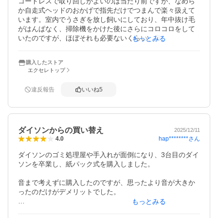
コードレスで取り回しがよいのは当たり前ですが、なめら
か自走式ヘッドのおかげで指先だけでつまんで楽々扱えて
います。室内でうさぎを放し飼いにしており、年中抜け毛
がはんぱなく、掃除機をかけた後にさらにコロコロをして
いたのですが、ほぼそれも必要ないくらい、目に見えて少
もっとみる
なくなったのでよく吸ってくれているのだと思います。音
がうるさいとの指摘もありますが、こんなものかなと。終
購入したストア
われば充電スタンドにセットして（簡単）、必要な時にす
エクセレトップ
ぐ使えて「掃除しなきゃ・・」のハードルがかなり低くな
りました。
違反報告
いいね
5
ダイソンからの買い替え
2025/12/11
hap********
さん
4.0
ダイソンのゴミ処理屋や手入れが面倒になり、3台目のダイ
ソンを卒業し、紙パック式を購入しました。

音まで考えずに購入したのですが、思ったより音が大きか
ったのだけがデメリットでした。

もっとみる
猫を飼っているのですが、ダイソンだと猫のトイレの砂が