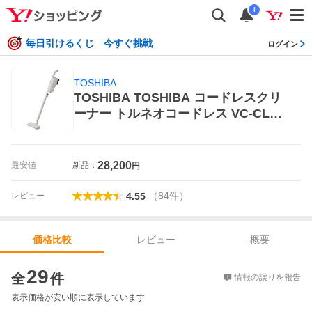
i
毎日引けるくじ 今すぐ挑戦
ログイン
TOSHIBA
TOSHIBA TOSHIBA コードレスクリ
ーナー トルネオコードレス VC-CLP5
4（C）（シフォンベージュ） 掃除機
28,200
最安値
新品：
円
（
84
件
）
レビュー
4.55
レビュー
概要
価格比較
価格比較
29
全
件
情報の誤りを報告
表示価格が安い順に表示しています