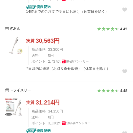
14時までのご注文で明日にお届け（休業日を除く）
ぎおん
4.45
30,563
円
実質
商品価格
33,300
円
送料
0
円
ポイント
2,737
pt
9
%
要エントリー
7日以内に発送（お取り寄せ販売）（休業日を除く）
トライスリー
4.48
31,214
円
実質
商品価格
34,350
円
送料
0
円
ポイント
3,136
pt
10
%
要エントリー