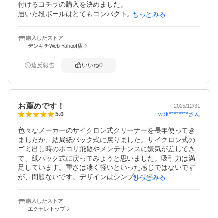
付けるコチラの購入を決めました。

届いた段ボールはとてもコンパクト。

もっとみる
家具の組み立てが苦手な私でも、簡単に組み立てることが
できました。

購入したストア
充電スタンドの大きさも場所をとりません。

デンキチWeb Yahoo!店
実際に使用すると、適度な重さ（軽い範囲で）となめらか
なヘッドの動き、吸引力も申し分ないと思います。ゴミが
違反報告
いいね
0
溜まってくると吸引力は落ちるかもしれませんが、毎日掃
除機を気軽に使えるので、埃がたまらない部屋になりま
す。

色も落ち着いたベージュなので、どの部屋にも馴染みま
お薦めです！
す。

2025/12/31
wdk********
さん
5.0
値段も手頃で、購入してよかったです。
色々なメーカーのサイクロン式クリーナーを長年使ってき
ましたが、結局紙パック式に戻りました。サイクロン式の
ゴミ出し時のホコリ飛散やメンテナンスに嫌気が差してき
て、紙パック式に戻ってみようと思いました。吸引力は満
足しています。重さは凄く軽いといった感じではないです
が、問題ないです。デザインはシンプルで色も良い。スタ
もっとみる
ンドに紙パックをストックできるのは嬉しいですね。ハン
ディーにした時に、すでに付いているブラシが気に入り、
購入したストア
こちらのクリーナーを選びました。欲を言えば、ブラシが
エクセレトップ
少し小さいのと、装着の外す時が硬くてやりづらいかなと