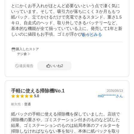
ホームセンターで販売していないので、ネットショップで
とにかくお手入れがほとんど必要ないという点で凄く気に
購入するしかありませんでした。

いっています。そして、吸引力が落ちにくく３か月ももつ
紙パック、立てかけるだけで充電できるスタンド、重さ1.5
キロ、自走式のヘッド、取り外しできるバッテリーなど、
基本的な機能が全て揃っていている上に、発売して1年と新
しいのに値段もお手頃。ゴミが浮かびあがるＬＥＤがつい
もっとみる
ていたら完璧でしたが、トータルバランスとコスパでは断
トツだと思います。注意点は、自動運転はゴミの量を感知
購入したストア
してパワーを切り替えるのではなく、単純にカーペットと
デジ倉
フローリングを感知するだけです。そして、標準モードが
普通の掃除機の弱ぐらいの弱さに感じるので、もう少しパ
違反報告
いいね
2
ワーを上げた設定にして欲しい気がします。最後に商品の
到着は、事前の目安よりも凄く早かったのでビックリしま
した。ありがとうございました。
手軽に使える掃除機No.1
2026/06/13
mi0********
さん
5.0
耐久性
：
普通
紙パックの手軽に使える掃除機を探していました。店頭で
掃除機の重さや、ゴミステーション付きのものなど試した
結果、ゴミステーションのものは結局本体のフィルターを
掃除しなければならない事を知り、本体に紙パックを取り