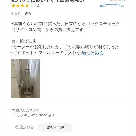
紙パックは良いです！壁際も強い
ということで、こちらを購入しました。

sun********
さん
4.0
総評として、とても吸い込みが良い・センサーもちゃんと
している・置くだけ充電良い・3か月もつゴミパック良い。

耐久性
：
普通
前機種と比べて、少し重い以外は全て良い（耐久性はまだ
わかりません）

6年前くらいに前に買った、日立のかるパックスティック
1番人気の5万円の掃除機でも、この機種の倍性能が良くな
（サイクロン式）からの買い換えです　

い。

吸い込みが良い分、標準運転以外は音は結構うるさい（う
買い換え理由

ちは問題ない）

•モーターが劣化したのか、ゴミの吸い取りが弱くなった

音を気にしないなら、紙パックのスティッククリーナーで
•ゴミポットやフィルターの手入れが面倒くさい

もっとみる
•壁際のゴミが吸い取りにくい

東芝スティックの感想

•紙パックはやはり良い！コストはかかるけど、あのフィル
ター掃除から解放されたのは大きい

•日立より壁際ゴミは吸い取りが良い。ストレスなくなった

•技術の進化なのか、機種なのかかなり軽量化された気がす
る

•デザインは、我が家は白基調なので、この機種の色は馴染
んでくれる

購入したストア
デンキチWeb Yahoo!店
•紙パック収納があるスタンドも使いやすい

•ペットなし、ほぼフローリングなので、ゴミ吸い取りに不
満はない

違反報告
いいね
0