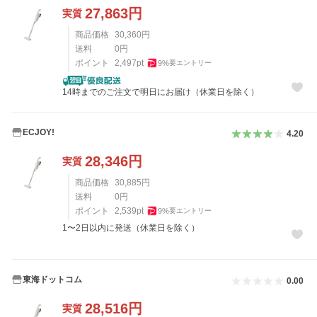
27,863
円
実質
商品価格
30,360
円
送料
0
円
ポイント
2,497
pt
9
%
要エントリー
14時までのご注文で明日にお届け（休業日を除く）
ECJOY!
4.20
28,346
円
実質
商品価格
30,885
円
送料
0
円
ポイント
2,539
pt
9
%
要エントリー
1〜2日以内に発送（休業日を除く）
東海ドットコム
0.00
28,516
円
実質