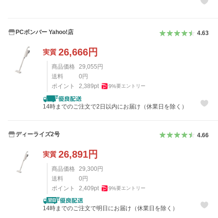
PCボンバー Yahoo!店
4.63
26,666
円
実質
商品価格
29,055
円
送料
0
円
ポイント
2,389
pt
9
%
要エントリー
14時までのご注文で2日以内にお届け（休業日を除く）
ディーライズ2号
4.66
26,891
円
実質
商品価格
29,300
円
送料
0
円
ポイント
2,409
pt
9
%
要エントリー
14時までのご注文で明日にお届け（休業日を除く）