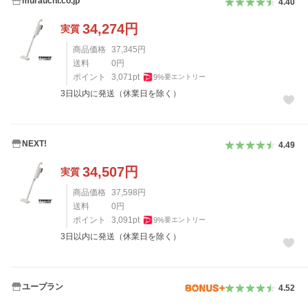
murauchi.co.jp
4.40
34,274
円
実質
商品価格
37,345
円
送料
0
円
ポイント
3,071
pt
9
%
要エントリー
3日以内に発送（休業日を除く）
NEXT!
4.49
34,507
円
実質
商品価格
37,598
円
送料
0
円
ポイント
3,091
pt
9
%
要エントリー
3日以内に発送（休業日を除く）
ユープラン
4.52