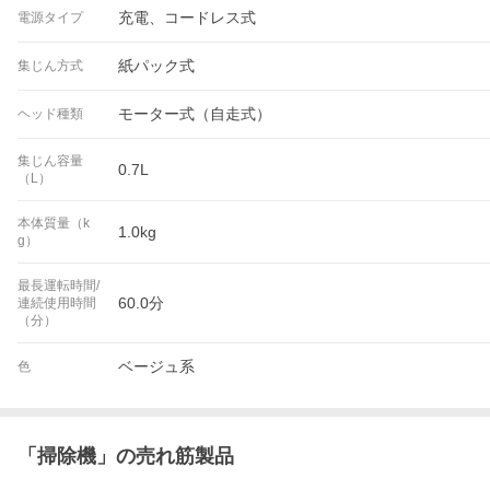
充電、コードレス式
電源タイプ
紙パック式
集じん方式
モーター式（自走式）
ヘッド種類
集じん容量
0.7L
（L）
本体質量（k
1.0kg
g）
最長運転時間/
60.0分
連続使用時間
（分）
ベージュ系
色
「
掃除機
」の売れ筋製品