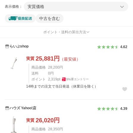
実質価格
表示価格：
中古を含む
ポイント・送料の算出方法
らいぶshop
4.62
25,881
円
実質
（最安値）
商品価格
28,200
円
送料
0
円
ポイント
2,319
pt
9
%
要エントリー
14時までの注文で当日発送（休業日を除く）
ハウズ Yahoo!店
4.39
26,020
円
実質
商品価格
28,350
円