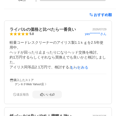
1
おすすめ順
ライバルの価格と比べたら一番良い
2026/07/29
yas********
さん
5.0
軽量コードレスクリーナーのアイリス製1.1ｋｇを2.5年使
用中。

ヘッドが回ったり止まったりになりヘッド交換を検討。

約1万円するらしくそれなら買換えでも良いかと検討しまし
た。

アイリス同等品2.1万円で、検討するとトルネコ2.5万円で
もっとみる
口コミも良い。

メリット：パワーがあり、置くだけ充電も有る・モーター
購入したストア
が上位機種と同じ・バッテリー交換可能

デンキチWeb Yahoo!店
デメリット：1.1ｋｇ⇒1.5ｋｇ・ヘッドにライトが無い・
付属品少ない

違反報告
いいね
0
検討の結果、ライトは別にいらないし0.4ｋｇなら問題な
い・付属品ほぼ使ってない。

一番人気の日立の同等品が5万円なので、半額で買えるのは
良いのでは？

2026/07/25