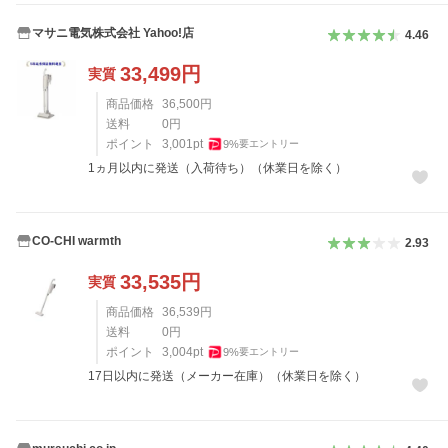
マサニ電気株式会社 Yahoo!店
4.46
33,499
円
実質
商品価格
36,500
円
送料
0
円
ポイント
3,001
pt
9
%
要エントリー
1ヵ月以内に発送（入荷待ち）（休業日を除く）
CO-CHI warmth
2.93
33,535
円
実質
商品価格
36,539
円
送料
0
円
ポイント
3,004
pt
9
%
要エントリー
17日以内に発送（メーカー在庫）（休業日を除く）