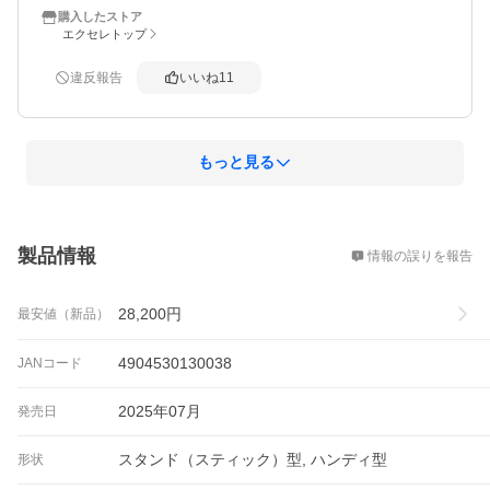
微妙に吸い取らない時があってイライラしていましたが、
購入したストア
こちらの掃除はサッと吸い取ります。

エクセレトップ
何よりダイソンより軽い、コンパクト。

違反報告
いいね
11
ベッドの下も奥まで届き掃除できます。

立てかけ式の充電もセットになっているし、紙パックの交
換も簡単。

もっと見る
ゴミのあるなしの感知で自動で強弱の操作をしてくれま
す。

概要
買い替えて良かったです。
製品情報
情報の誤りを報告
28,200
円
最安値（新品）
4904530130038
JANコード
2025年07月
発売日
スタンド（スティック）型, ハンディ型
形状