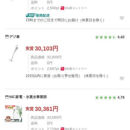
送料
0
円
ポイント
2,590
pt
9
%
要エントリー
15時までのご注文で明日にお届け（休業日を除く）
デジ倉
4.40
30,103
円
実質
商品価格
32,800
円
送料
0
円
ポイント
2,697
pt
9
%
要エントリー
10日以内に発送（お取り寄せ販売）（休業日を除く）
NIC家電・水素水事業部
4.78
30,361
円
実質
商品価格
33,080
円
送料
0
円
ポイント
2,719
pt
9
%
要エントリー