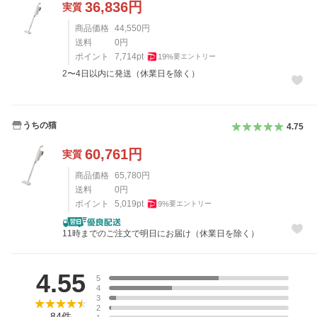
36,836
円
実質
商品価格
44,550
円
送料
0
円
ポイント
7,714
pt
19
%
要エントリー
2〜4日以内に発送（休業日を除く）
うちの猫
4.75
60,761
円
実質
商品価格
65,780
円
送料
0
円
ポイント
5,019
pt
9
%
要エントリー
11時までのご注文で明日にお届け（休業日を除く）
レビュー
4.55
5
4
3
2
84
件