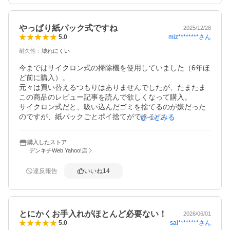
不満な点

•音が少し大きめ→ダイソンよりは小さいかな？

•日立で便利だったヘッドのLEDライトはない→我慢できま
やっぱり紙パック式ですね
2025/12/28
す

miz********
さん
5.0
•純正紙パックが高い→唯一今、これだけ大きな不満点

耐久性
：
壊れにくい
あとは、

今まではサイクロン式の掃除機を使用していました（6年ほ
•まだ紙パック交換してないので、どれくらいが交換頻度な
ど前に購入）。

のか

元々は買い替えるつもりはありませんでしたが、たまたま
•充電池が前は4年目くらいでダメになったので、どれくら
この商品のレビュー記事を読んで欲しくなって購入。

いもつか

サイクロン式だと、吸い込んだゴミを捨てるのが嫌だった
のですが、紙パックごとポイ捨てができるのが良いですね
もっとみる
これが不明なのでマイナス1ですが、値段と機能には満足し
（普通に使用して2か月以上使えるそうですし）。

ています
また、紙パックがいっぱいになっても吸引力が落ちづらい
購入したストア
というのも良いです。

デンキチWeb Yahoo!店
今までのサイクロン掃除機より吸引力は良い気がします
し、「強」にしなくても十分な感じです。

違反報告
いいね
14
ヘッド部分にライトが付いていないのが…、と書いてあっ
たりしますが、そんな暗いところは無いのでこれで十分で
す。

充電できるスタンドも付属しているし、買ってよかったで
とにかくお手入れがほとんど必要ない！
す。

2026/06/01
sai********
さん
5.0
ただ、予備の紙パックが新型のためか、まだ家電量販店や