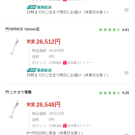
12時までのご注文で明日にお届け（休業日を除く）
XPRICE Yahoo!店
4.61
26,512
円
実質
商品価格
29,470
円
送料
0
円
ポイント
2,958
pt
11
%
要エントリー
15時までのご注文で明日にお届け（休業日を除く）
ニチヨウ電機
4.26
26,548
円
実質
商品価格
29,511
円
送料
0
円
ポイント
2,963
pt
11
%
要エントリー
4〜5日以内に発送（休業日を除く）