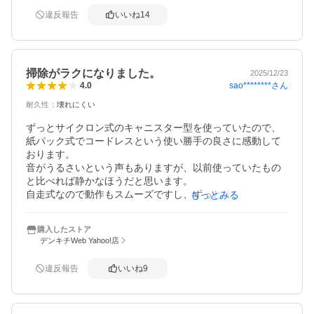
思います。今のところゴミをよく吸いますし、ブラシもス
違反報告
いいね
14
ムーズで楽に掃除できます。紙パック式のスティッククリ
ーナーをお探しの方にオススメします。
掃除がラクになりました。
2025/12/23
sao********
さん
4.0
耐久性
：
壊れにくい
ずっとサイクロン式のキャニスター型を使っていたので、
紙パック式でコードレスという使い勝手の良さに感動して
おります。

音がうるさいという声もありますが、以前使っていたもの
と比べれば静かなほうだと思います。

自走式なので動作もスムーズですし、ずっと片手で使って
もっとみる
いると確かに若干疲れてきますが、持ち替えたり両手で使
えばそこまで重さも気になりません。

購入したストア
何より気軽にサッとかけられるので、朝の出勤前の忙しい
デンキチWeb Yahoo!店
時でも掃除してから出掛ける習慣がついて、家の中を綺麗
に保てています。

違反報告
いいね
9
まだ1週間ほどしか使ってないのでお手入れに関しては分か
りませんが、紙パックを交換するだけなので気持ちも楽に
掃除できます。

買ってよかったです。