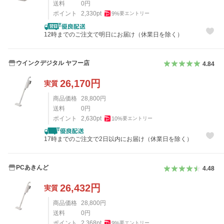
送料
0
円
ポイント
2,330
pt
9
%
要エントリー
12時までのご注文で明日にお届け（休業日を除く）
ウインクデジタル ヤフー店
4.84
26,170
円
実質
商品価格
28,800
円
送料
0
円
ポイント
2,630
pt
10
%
要エントリー
17時までのご注文で2日以内にお届け（休業日を除く）
PCあきんど
4.48
26,432
円
実質
商品価格
28,800
円
送料
0
円
ポイント
2,368
pt
9
%
要エントリー