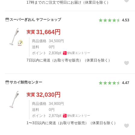
17時までのご注文で明日にお届け（休業日を除く）
スーパーぎおん ヤフーショップ
4.53
31,664
円
実質
商品価格
34,500
円
送料
0
円
ポイント
2,836
pt
9
%
要エントリー
7日以内に発送（お取り寄せ販売）（休業日を除く）
サカイ卸売センター
4.47
32,030
円
実質
商品価格
34,900
円
送料
0
円
ポイント
2,870
pt
9
%
要エントリー
1〜3日以内に発送（お取り寄せ販売）（休業日を除く）