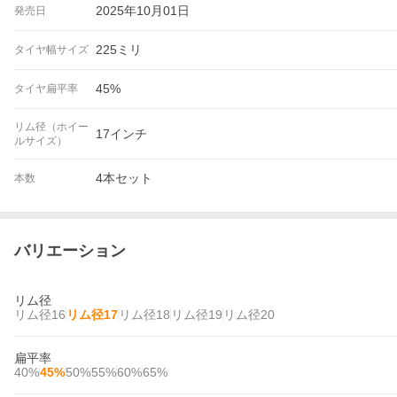
2025年10月01日
発売日
やはり走行音が静かな気がします。

次回もこれ一択の予定です。
225ミリ
タイヤ幅サイズ
45%
タイヤ扁平率
リム径（ホイー
17インチ
ルサイズ）
4本セット
本数
バリエーション
リム径
リム径16
リム径17
リム径18
リム径19
リム径20
扁平率
40%
45%
50%
55%
60%
65%