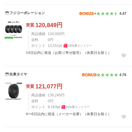
フジコーポレーション
4.47
120,849
円
実質
商品価格
134,000
円
送料
0
円
ポイント
13,151
pt
15
%
要エントリー
14日以内に発送（お取り寄せ販売）（休業日を除く）
矢東タイヤ
4.76
121,077
円
実質
商品価格
130,240
円
送料
0
円
ポイント
9,163
pt
11
%
要エントリー
4〜6日以内に発送（メーカー在庫）（休業日を除く）