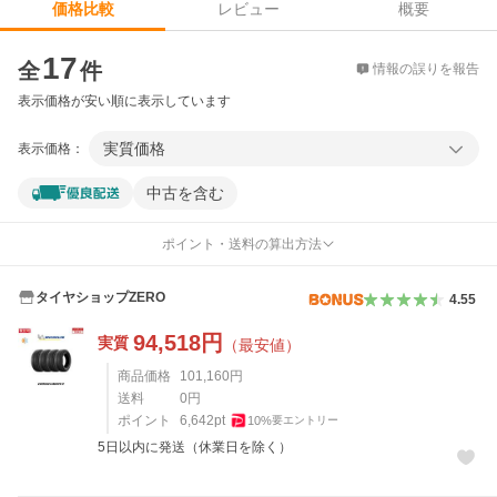
レビュー
概要
価格比較
価格比較
17
全
件
情報の誤りを報告
表示価格が安い順に表示しています
実質価格
表示価格：
中古を含む
ポイント・送料の算出方法
タイヤショップZERO
4.55
94,518
円
実質
（最安値）
商品価格
101,160
円
送料
0
円
ポイント
6,642
pt
10
%
要エントリー
5日以内に発送（休業日を除く）