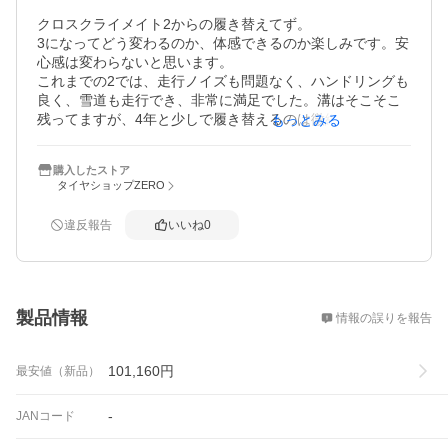
クロスクライメイト2からの履き替えてず。

3になってどう変わるのか、体感できるのか楽しみです。安
心感は変わらないと思います。

これまでの2では、走行ノイズも問題なく、ハンドリングも
良く、雪道も走行でき、非常に満足でした。溝はそこそこ
残ってますが、4年と少しで履き替えるのは微細なヒビが入
もっとみる
ってきたため、車検前に変える決心をしました。なんとな
く減りが早いかなという感じはありましたが、あくまでな
購入したストア
んとくです。

タイヤショップZERO
今回3に変えて、その辺りがどうなってるのかも楽しみで
す。

違反報告
いいね
0
2の話ばかりになりましたが、3の感想は改めて追記する予
定です。2を下回る評価にはならないと思うので、3には非
常に期待しています。

概要
価格面では、ポイントやらで4年前の2に近い価格で購入で
きたので、たいへん満足しています。

製品情報
情報の誤りを報告
2026/2/27追記

静かです。五分ヤマ切った2と新品での比較ですが。

101,160
円
最安値（新品）
少し調べたら、耐久性アップしたそうなんで楽しみです。

-
JANコード
2026/3/20追記

クロスクライメイト2で結構満足してましたが、3になって