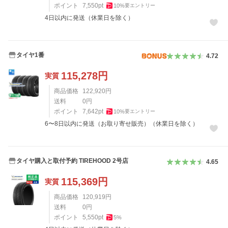
ポイント
7,550
pt
10
%
要エントリー
4日以内に発送（休業日を除く）
タイヤ1番
4.72
115,278
円
実質
商品価格
122,920
円
送料
0
円
ポイント
7,642
pt
10
%
要エントリー
6〜8日以内に発送（お取り寄せ販売）（休業日を除く）
タイヤ購入と取付予約 TIREHOOD 2号店
4.65
115,369
円
実質
商品価格
120,919
円
送料
0
円
ポイント
5,550
pt
5
%