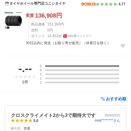
タイヤホイール専門店コニシタイヤ
4.77
136,908
円
実質
商品価格
151,360
円
送料
0
円
ポイント
14,452
pt
14
%
要エントリー
30日以内に発送（お取り寄せ販売）（休業日を除く）
レビュー
-.--
5
4
3
2
1
件
1
おすすめ順
クロスクライメイト2から3で期待大です
2026/02/21
mok********
さん
5.0
耐久性
：
普通