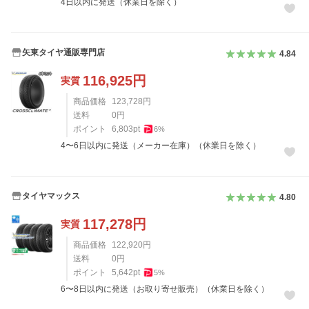
4日以内に発送（休業日を除く）
矢東タイヤ通販専門店
4.84
116,925
円
実質
商品価格
123,728
円
送料
0
円
ポイント
6,803
pt
6
%
4〜6日以内に発送（メーカー在庫）（休業日を除く）
タイヤマックス
4.80
117,278
円
実質
商品価格
122,920
円
送料
0
円
ポイント
5,642
pt
5
%
6〜8日以内に発送（お取り寄せ販売）（休業日を除く）