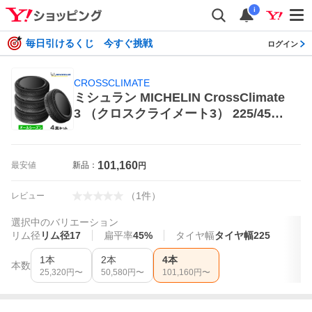
i
毎日引けるくじ 今すぐ挑戦
ログイン
CROSSCLIMATE
ミシュラン MICHELIN CrossClimate
3 （クロスクライメート3） 225/45R1
7 94Y XL オールシーズンタイヤ×4本
CROSSCLIMATE オールシーズンタ
イヤ
101,160
最安値
新品：
円
（
1
件
）
レビュー
選択中のバリエーション
リム径
リム径17
扁平率
45%
タイヤ幅
タイヤ幅225
1本
2本
4本
本数
25,320
円〜
50,580
円〜
101,160
円〜