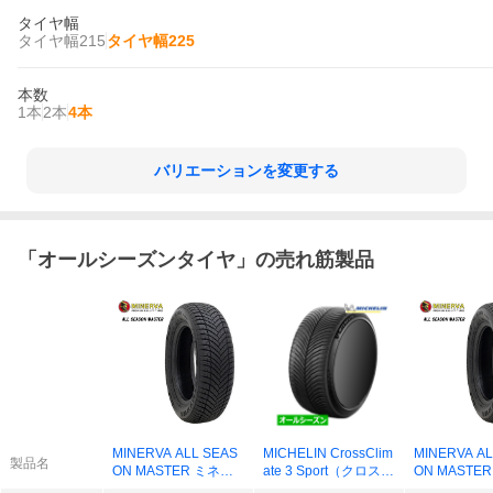
タイヤ幅
タイヤ幅215
タイヤ幅225
本数
1本
2本
4本
バリエーションを変更する
「
オールシーズンタイヤ
」の売れ筋製品
MINERVA ALL SEAS
MICHELIN CrossClim
MINERVA AL
製品名
ON MASTER ミネル
ate 3 Sport（クロスク
ON MASTE
バ オールシーズンマ
ライメート3スポー
バ オールシ