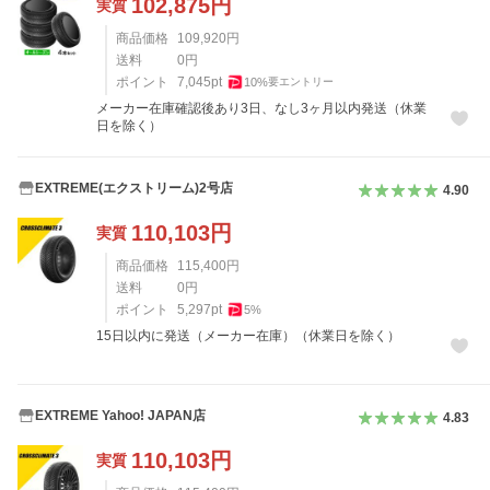
102,875
円
実質
商品価格
109,920
円
送料
0
円
ポイント
7,045
pt
10
%
要エントリー
メーカー在庫確認後あり3日、なし3ヶ月以内発送（休業
日を除く）
EXTREME(エクストリーム)2号店
4.90
110,103
円
実質
商品価格
115,400
円
送料
0
円
ポイント
5,297
pt
5
%
15日以内に発送（メーカー在庫）（休業日を除く）
EXTREME Yahoo! JAPAN店
4.83
110,103
円
実質