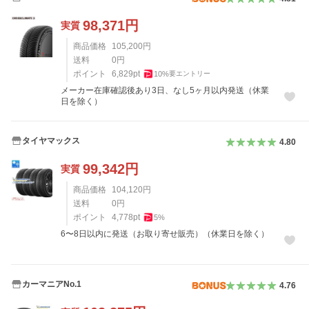
98,371
円
実質
商品価格
105,200
円
送料
0
円
ポイント
6,829
pt
10
%
要エントリー
メーカー在庫確認後あり3日、なし5ヶ月以内発送（休業
日を除く）
タイヤマックス
4.80
99,342
円
実質
商品価格
104,120
円
送料
0
円
ポイント
4,778
pt
5
%
6〜8日以内に発送（お取り寄せ販売）（休業日を除く）
カーマニアNo.1
4.76