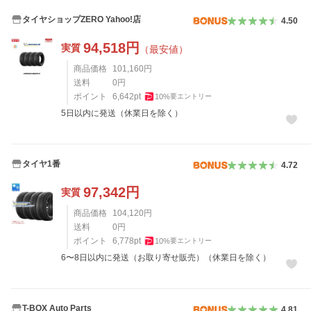
タイヤショップZERO Yahoo!店
4.50
94,518
円
実質
（最安値）
商品価格
101,160
円
送料
0
円
ポイント
6,642
pt
10
%
要エントリー
5日以内に発送（休業日を除く）
タイヤ1番
4.72
97,342
円
実質
商品価格
104,120
円
送料
0
円
ポイント
6,778
pt
10
%
要エントリー
6〜8日以内に発送（お取り寄せ販売）（休業日を除く）
T-BOX Auto Parts
4.81