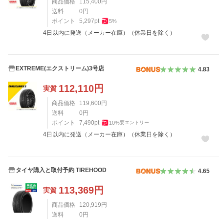
商品価格
115,400
円
送料
0
円
ポイント
5,297
pt
5
%
4日以内に発送（メーカー在庫）（休業日を除く）
EXTREME(エクストリーム)3号店
4.83
112,110
円
実質
商品価格
119,600
円
送料
0
円
ポイント
7,490
pt
10
%
要エントリー
4日以内に発送（メーカー在庫）（休業日を除く）
タイヤ購入と取付予約 TIREHOOD
4.65
113,369
円
実質
商品価格
120,919
円
送料
0
円