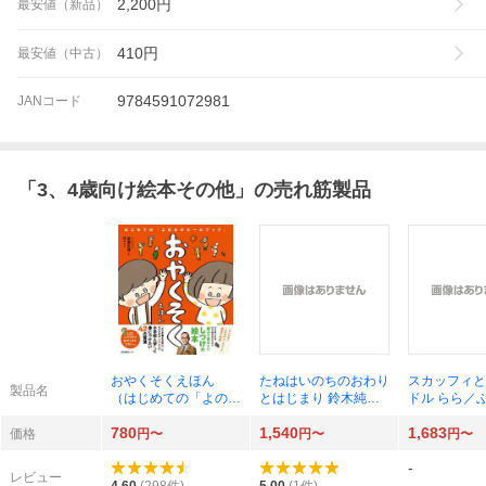
2,200
円
最安値（新品）
410
円
最安値（中古）
9784591072981
JANコード
「
3、4歳向け絵本その他
」の売れ筋製品
おやくそくえほん
たねはいのちのおわり
スカッフィと
製品名
（はじめての「よのな
とはじまり 鈴木純／
ドル らら／
かルールブック」）
著
780
1,540
1,683
高濱正伸／監修 林ユ
価格
円〜
円〜
円〜
ミ／絵
-
レビュー