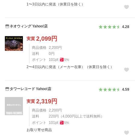
1〜3日以内に発送（休業日を除く）
ネオウィング Yahoo!店
4.28
2,099
円
実質
商品価格
2,200
円
送料
0
円
ポイント
101
pt
5
%
2〜4日以内に発送（メーカー在庫）（休業日を除く）
タワーレコード Yahoo!店
4.59
2,319
円
実質
商品価格
2,200
円
送料
220
円
（
4,000
円以上で送料無料）
ポイント
101
pt
5
%
お取り寄せ商品