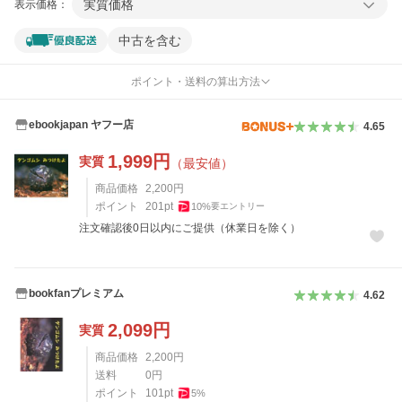
実質価格
表示価格：
中古を含む
ポイント・送料の算出方法
ebookjapan ヤフー店
4.65
1,999
円
実質
（最安値）
商品価格
2,200
円
ポイント
201
pt
10
%
要エントリー
注文確認後0日以内にご提供（休業日を除く）
bookfanプレミアム
4.62
2,099
円
実質
商品価格
2,200
円
送料
0
円
ポイント
101
pt
5
%