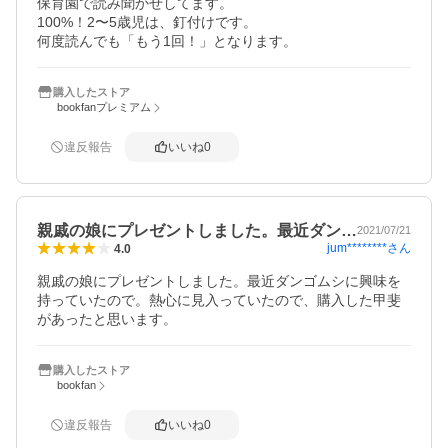
保育園で読み聞かせしてます。

100%！2〜5歳児は、釘付けです。

購入したストア
bookfanプレミアム
違反報告
いいね
0
親戚の娘にプレゼントしました。最近ダン…
2021/07/21
jum********
さん
4.0
親戚の娘にプレゼントしました。最近ダンゴムシに興味を
持っていたので。熱心に見入っていたので、購入した甲斐
があったと思います。
購入したストア
bookfan
違反報告
いいね
0