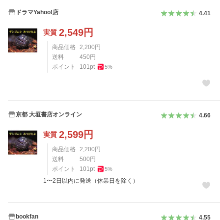
ドラマYahoo!店
4.41
2,549
円
実質
商品価格
2,200
円
送料
450
円
ポイント
101
pt
5
%
京都 大垣書店オンライン
4.66
2,599
円
実質
商品価格
2,200
円
送料
500
円
ポイント
101
pt
5
%
1〜2日以内に発送（休業日を除く）
bookfan
4.55