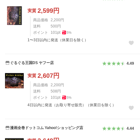
2,599
円
実質
商品価格
2,200
円
送料
500
円
ポイント
101
pt
5
%
1〜3日以内に発送（休業日を除く）
ぐるぐる王国DS ヤフー店
4.49
2,607
円
実質
商品価格
2,200
円
送料
508
円
ポイント
101
pt
5
%
4日以内に発送（お取り寄せ販売）（休業日を除く）
漫画全巻ドットコム Yahoo!ショッピング店
4.44