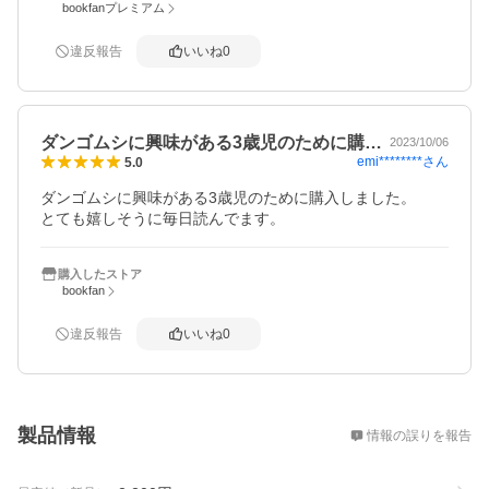
bookfanプレミアム
違反報告
いいね
0
ダンゴムシに興味がある3歳児のために購…
2023/10/06
emi********
さん
5.0
ダンゴムシに興味がある3歳児のために購入しました。

とても嬉しそうに毎日読んでます。
購入したストア
bookfan
違反報告
いいね
0
概要
製品情報
情報の誤りを報告