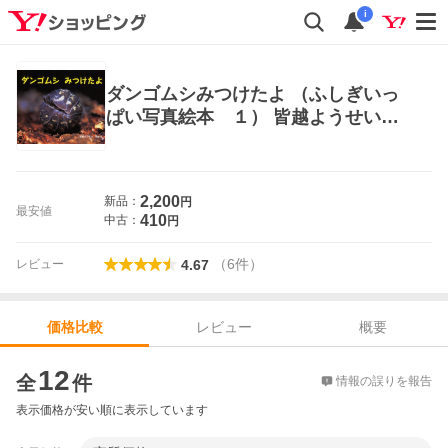
i
ダンゴムシみつけたよ （ふしぎいっ
ぱい写真絵本 １） 皆越ようせい／
写真・文 3、4歳向け絵本その他
2,200
新品：
円
最安値
410
中古：
円
（
6
件
）
レビュー
4.67
レビュー
概要
価格比較
価格比較
12
全
件
情報の誤りを報告
表示価格が安い順に表示しています