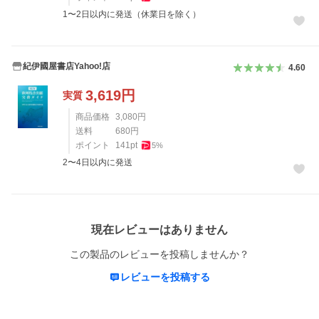
1〜2日以内に発送（休業日を除く）
紀伊國屋書店Yahoo!店
4.60
3,619
円
実質
商品価格
3,080
円
送料
680
円
ポイント
141
pt
5
%
2〜4日以内に発送
レビュー
現在レビューはありません
この製品のレビューを投稿しませんか？
レビューを投稿する