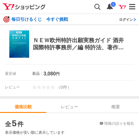
i
毎日引けるくじ 今すぐ挑戦
ログイン
ＮＥＷ欧州特許出願実務ガイド 酒井
国際特許事務所／編 特許法、著作権
の本
3,080
最安値
新品：
円
（
0
件
）
レビュー
レビュー
概要
価格比較
価格比較
5
全
件
情報の誤りを報告
表示価格が安い順に表示しています