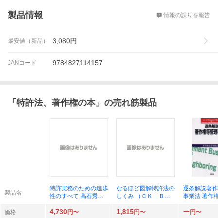
概要
製品情報
情報の誤りを報告
3,080
円
最安値（新品）
9784827114157
JANコード
「
特許法、著作権の本
」の売れ筋製品
特許実務のための進歩
なるほど図解特許法の
逐条解説著作
製品名
性のすべて 高石秀樹
しくみ （ＣＫ ＢＯ
事業法 著作
／監修 今月の進歩性
ＯＫＳ） （第４版）
究会／編
4,730
1,815
ー
勉強会／編 安高史朗
奥田百子／著
価格
円〜
円〜
円〜