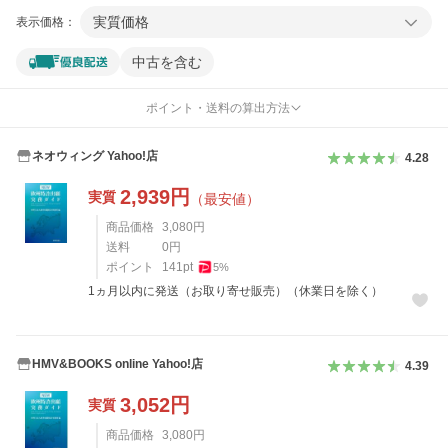
実質価格
表示価格：
中古を含む
ポイント・送料の算出方法
ネオウィング Yahoo!店
4.28
2,939
円
実質
（最安値）
商品価格
3,080
円
送料
0
円
ポイント
141
pt
5
%
1ヵ月以内に発送（お取り寄せ販売）（休業日を除く）
HMV&BOOKS online Yahoo!店
4.39
3,052
円
実質
商品価格
3,080
円