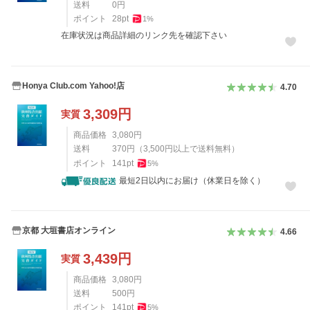
送料
0
円
ポイント
28
pt
1
%
在庫状況は商品詳細のリンク先を確認下さい
Honya Club.com Yahoo!店
4.70
3,309
円
実質
商品価格
3,080
円
送料
370
円
（
3,500
円以上で送料無料）
ポイント
141
pt
5
%
最短2日以内にお届け（休業日を除く）
京都 大垣書店オンライン
4.66
3,439
円
実質
商品価格
3,080
円
送料
500
円
ポイント
141
pt
5
%