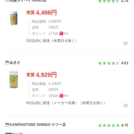
問屋ダイヘイYahoo!店
4.74
4,498
円
実質
商品価格
3,890
円
送料
785
円
ポイント
177
pt
5
%
5日以内に発送（休業日を除く）
あきさ
4.63
4,929
円
実質
商品価格
4,190
円
送料
930
円
ポイント
191
pt
5
%
8日以内に発送（メーカー在庫）（休業日を除く）
KANPAISTORE SHINDO ヤフー店
4.75