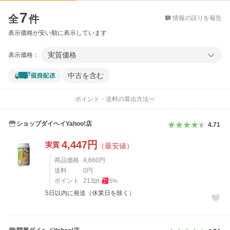
価格比較
7
全
件
情報の誤りを報告
表示価格が安い順に表示しています
実質価格
表示価格：
中古を含む
ポイント・送料の算出方法
ショップダイヘイYahoo!店
4.71
4,447
円
実質
（最安値）
商品価格
4,660
円
送料
0
円
ポイント
213
pt
5
%
5日以内に発送（休業日を除く）