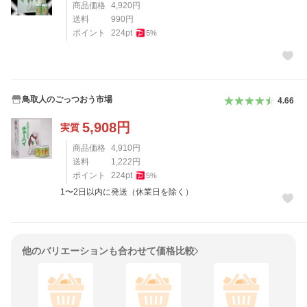
商品価格
4,920
円
送料
990
円
ポイント
224
pt
5
%
鳥取人のごっつおう市場
4.66
5,908
円
実質
商品価格
4,910
円
送料
1,222
円
ポイント
224
pt
5
%
1〜2日以内に発送（休業日を除く）
他のバリエーションも合わせて価格比較