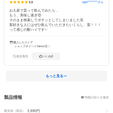
aga********
さん
5.0
お土産で貰って飲んでみたら…

もう、美味し過ぎ😍

そのまま検索してポチッとしてしまいました笑

梨好きな人にはぜひ飲んでいただきたいくらし、梨！！！
って感じの酎ハイです✨
購入したストア
ショップダイヘイYahoo!店
違反報告
いいね
0
もっと見る
概要
製品情報
情報の誤りを報告
3,890
円
最安値（新品）