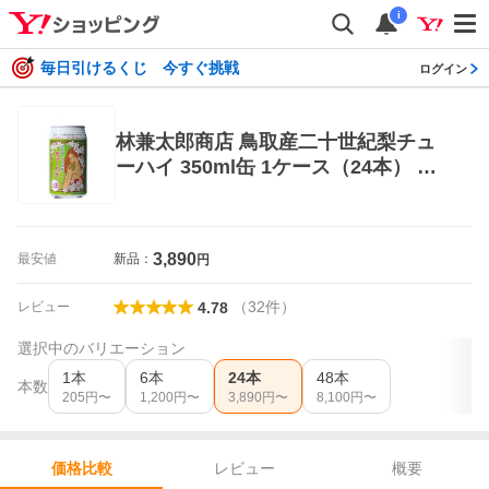
i
毎日引けるくじ 今すぐ挑戦
ログイン
林兼太郎商店 鳥取産二十世紀梨チュ
ーハイ 350ml缶 1ケース（24本） サ
ワー、缶チューハイ
3,890
最安値
新品：
円
（
32
件
）
レビュー
4.78
選択中のバリエーション
1本
6本
24本
48本
本数
205
円〜
1,200
円〜
3,890
円〜
8,100
円〜
レビュー
概要
価格比較