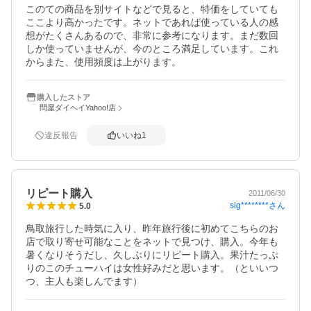
このての商品を別サイトなどで見ると、特価をしていても
ここより高かったです。ネットであれば使っている人の感
想がたくさんあるので、非常に参考になります。まだ数回
しか使っていませんが、今のところ満足しています。これ
からまた、使用頻度は上がります。
購入したストア
問屋ダイヘイYahoo!店
違反報告
いいね
1
リピート購入
2011/06/30
sig********
さん
5.0
鳥取旅行した時気に入り、昨年旅行後に初めてこちらのお
店で取り寄せ可能なことをネットで見つけ、購入。今年も
暑くなりそうだし、久しぶりにリピート購入。果汁たっぷ
りのこのチューハイは女性好みだと思います。（といいつ
つ、主人も楽しんでます）