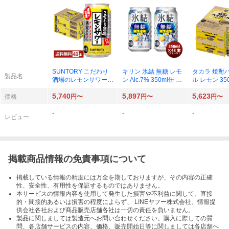
SUNTORY こだわり
キリン 氷結 無糖 レモ
タカラ 焼酎
製品名
酒場のレモンサワー
ン Alc.7% 350ml缶 2
ル レモン 350
定番 350ml缶 2ケース
ケース（48本）
ケース（48
5,740
5,897
5,623
（48本）
価格
円〜
円〜
円〜
-
-
-
レビュー
掲載商品情報の免責事項について
掲載している情報の精度には万全を期しておりますが、その内容の正確
性、安全性、有用性を保証するものではありません。
本サービスの情報内容を使用して発生した損害や不利益に関して、直接
的・間接的あるいは損害の程度によらず、 LINEヤフー株式会社、情報提
供会社各社および商品販売店舗各社は一切の責任を負いません。
製品に関しましては製造元へお問い合わせください。購入に際しての質
問、各店舗サービスの内容、価格、販売開始日等に関しましては各店舗へ