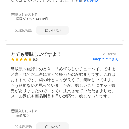
もっとみる
味でくせになります。
購入したストア
問屋ダイヘイYahoo!店
違反報告
いいね
0
とても美味しいですよ！
2010/12/13
meg********
さん
5.0
鳥取県へ旅行中のとき、「めずらしいチューハイ」ですよ
と言われてお土産に買って帰ったのが始まりです。これは
おすすめです。梨の味と香りが良くて、美味しいですよ。
もう飲めないと思っていましたが、嬉しいことにネット販
売がありましたので、すぐに注文させていただきました。
メール返信も商品到着も早い対応で、嬉しかったです。
購入したストア
美酔庵
違反報告
いいね
1