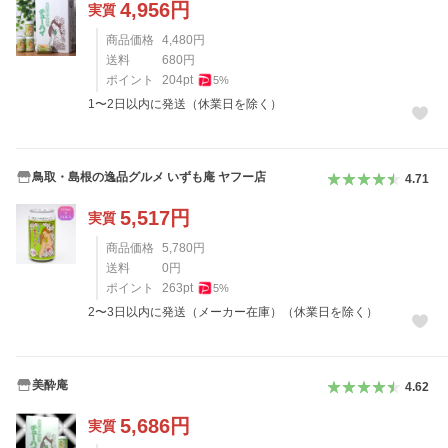
4,956
円
実質
商品価格
4,480
円
送料
680
円
ポイント
204
pt
5
%
1〜2日以内に発送（休業日を除く）
鳥取・島根の逸品グルメ いずも庵 ヤフー店
4.71
5,517
円
実質
商品価格
5,780
円
送料
0
円
ポイント
263
pt
5
%
2〜3日以内に発送（メーカー在庫）（休業日を除く）
美酔庵
4.62
5,686
円
実質