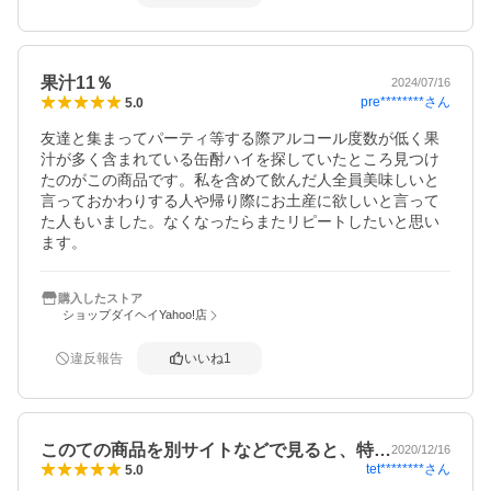
果汁11％
2024/07/16
pre********
さん
5.0
友達と集まってパーティ等する際アルコール度数が低く果
汁が多く含まれている缶酎ハイを探していたところ見つけ
たのがこの商品です。私を含めて飲んだ人全員美味しいと
言っておかわりする人や帰り際にお土産に欲しいと言って
た人もいました。なくなったらまたリピートしたいと思い
ます。
購入したストア
ショップダイヘイYahoo!店
違反報告
いいね
1
このての商品を別サイトなどで見ると、特…
2020/12/16
tet********
さん
5.0