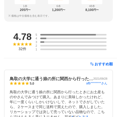
1本
6本
48本
205
1,200
8,100
円〜
円〜
円〜
※ 価格は中古価格を含む表示です。
レビュー
4.78
5
4
3
2
32
件
1
おすすめ順
鳥取の大学に通う娘の所に関西から行った…
2021/09/28
afb********
さん
5.0
鳥取の大学に通う娘の所に関西から行ったときにお土産も
のやさんでみつけて購入。あまりに美味しかったけれど、
年に一度くらいしかいけないしで、ネットでさがしていた
ら、２ケースまで同じ送料で買えたので、購入しました。
リカーショップでは決して売っていない品物なので、こち
らではもちろん手に入りません。甘すぎず、爽やかな梨の