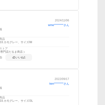
2024/11/06
wme********
さん
報
商品
103.カモグレー、サイズ/M
ストア
の専門店だるま商店
告
いいね
1
2022/09/17
ken********
さん
報
商品
03.カモグレー、サイズ/3L