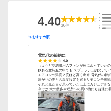
5
4.40
4
3
30
件
2
1
おすすめ順
電気代の節約に
4.0
ちょうど空調服用のファンが家に余っていたので
数ある空調服の中でも スプラッシュ調のデザイ
エアコンの温度２度ほど高く出来 電気代の節約
寒がりの妻との温度設定を巡るリモコン争奪戦
それと見た目が思っていた以上にカジュアルなの