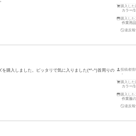
。
購入した
カラー/
購入した
作業用
違反報
投稿者情
イズを購入しました。ピッタリで気に入りました(*^-^)首周りの
-
購入した
カラー/
購入した
作業服
違反報