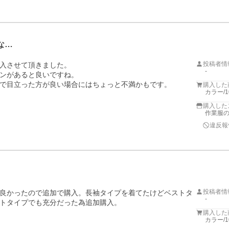
な…
投稿者情
入させて頂きました。

-
ンがあると良いですね。

で目立った方が良い場合にはちょっと不満かもです。
購入した
カラー/
購入した
作業服
違反報
投稿者情
良かったので追加で購入。長袖タイプを着てたけどベストタ
-
トタイプでも充分だった為追加購入。
購入した
カラー/1