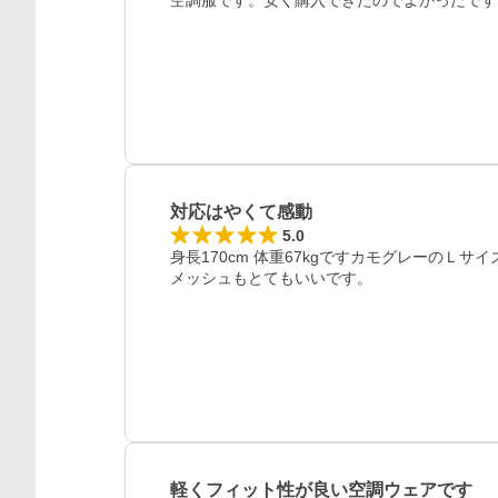
空調服です。安く購入できたのでよかったです
対応はやくて感動
5.0
身長170cm 体重67kgですカモグレーのＬサ
軽くフィット性が良い空調ウェアです