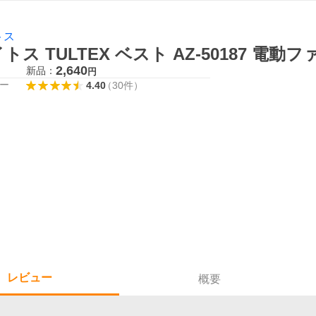
トス
トス TULTEX ベスト AZ-50187 電
2,640
新品：
円
ー
4.40
（
30
件
）
レビュー
概要