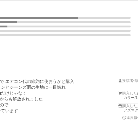
投稿者情
 エアコン代の節約に使おうかと購入

-
ンとジーンズ調の生地に一目惚れ

だけじゃなく

購入した
カラー/
からも解放されました

で 

購入した
アズマ
違反報