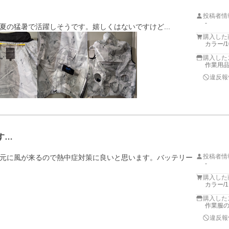
投稿者情
-
購入した
カラー/
購入した
作業用
違反報
す…
投稿者情
元に風が来るので熱中症対策に良いと思います。バッテリー
-
購入した
カラー/
購入した
作業服
違反報