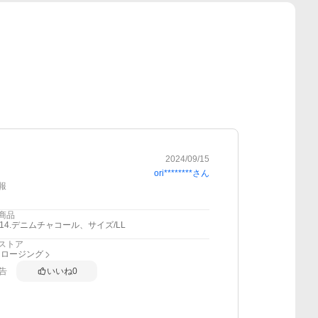
2024/09/15
ori********
さん
報
商品
114.デニムチャコール、サイズ/LL
ストア
クロージング
告
いいね
0