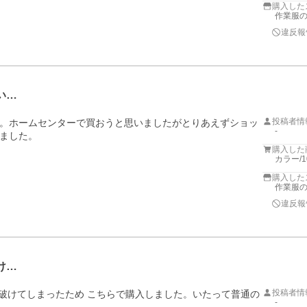
購入した
作業服
違反報
い…
投稿者情
。ホームセンターで買おうと思いましたがとりあえずショッ
-
ました。
購入した
カラー/
購入した
作業服
違反報
け…
投稿者情
て破けてしまったため こちらで購入しました。いたって普通の
-