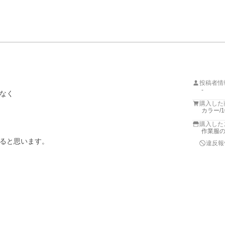
投稿者情
-
なく

購入した
カラー/
購入した
作業服
ると思います。

違反報