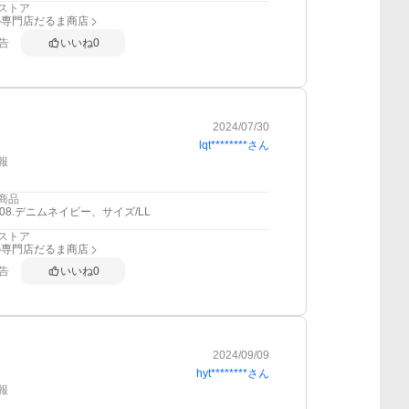
ストア
の専門店だるま商店
告
いいね
0
2024/07/30
lqt********
さん
報
商品
108.デニムネイビー、サイズ/LL
ストア
の専門店だるま商店
告
いいね
0
2024/09/09
hyt********
さん
報