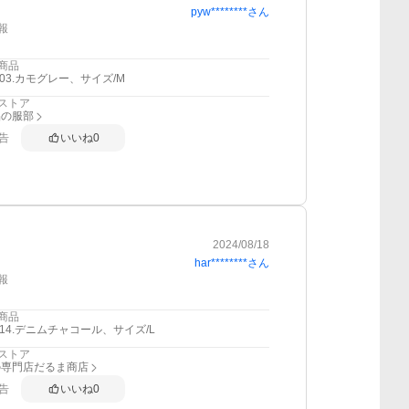
pyw********
さん
報
商品
103.カモグレー、サイズ/M
ストア
品の服部
告
いいね
0
2024/08/18
har********
さん
報
商品
114.デニムチャコール、サイズ/L
ストア
の専門店だるま商店
告
いいね
0