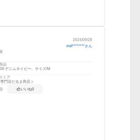
2024/09/28
mst********
さん
報
商品
108.デニムネイビー、サイズ/M
ストア
の専門店だるま商店
告
いいね
0