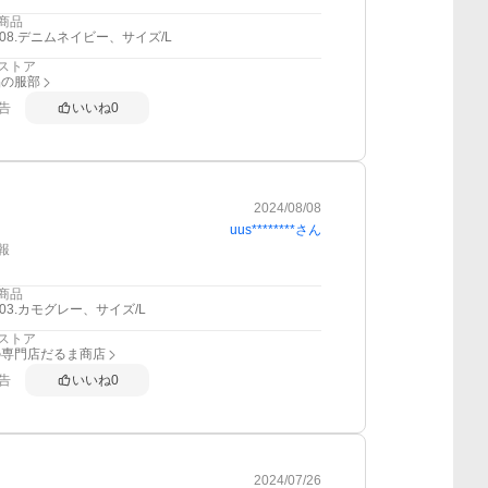
商品
108.デニムネイビー、サイズ/L
ストア
品の服部
告
いいね
0
2024/08/08
uus********
さん
報
商品
103.カモグレー、サイズ/L
ストア
の専門店だるま商店
告
いいね
0
2024/07/26