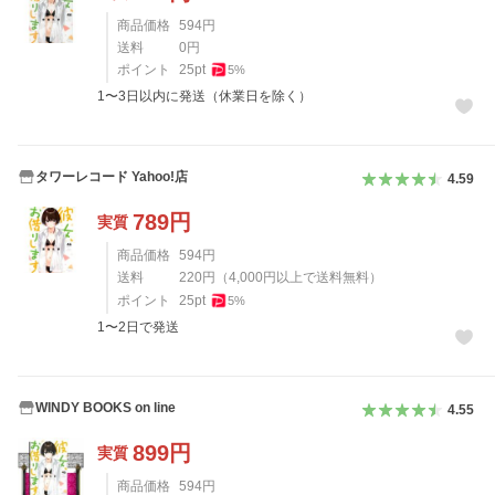
商品価格
594
円
送料
0
円
ポイント
25
pt
5
%
1〜3日以内に発送（休業日を除く）
タワーレコード Yahoo!店
4.59
789
円
実質
商品価格
594
円
送料
220
円
（
4,000
円以上で送料無料）
ポイント
25
pt
5
%
1〜2日で発送
WINDY BOOKS on line
4.55
899
円
実質
商品価格
594
円