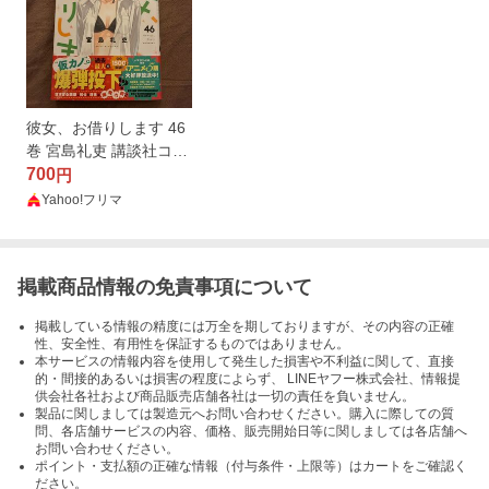
彼女、お借りします 46
巻 宮島礼吏 講談社コミ
ックス
700
円
Yahoo!フリマ
掲載商品情報の免責事項について
掲載している情報の精度には万全を期しておりますが、その内容の正確
性、安全性、有用性を保証するものではありません。
本サービスの情報内容を使用して発生した損害や不利益に関して、直接
的・間接的あるいは損害の程度によらず、 LINEヤフー株式会社、情報提
供会社各社および商品販売店舗各社は一切の責任を負いません。
製品に関しましては製造元へお問い合わせください。購入に際しての質
問、各店舗サービスの内容、価格、販売開始日等に関しましては各店舗へ
お問い合わせください。
ポイント・支払額の正確な情報（付与条件・上限等）はカートをご確認く
ださい。