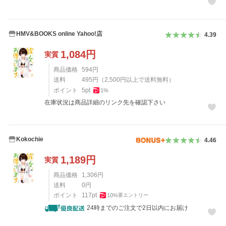
HMV&BOOKS online Yahoo!店
4.39
1,084
円
実質
商品価格
594
円
送料
495
円
（
2,500
円以上で送料無料）
ポイント
5
pt
1
%
在庫状況は商品詳細のリンク先を確認下さい
Kokochie
4.46
1,189
円
実質
商品価格
1,306
円
送料
0
円
ポイント
117
pt
10
%
要エントリー
24時までのご注文で2日以内にお届け