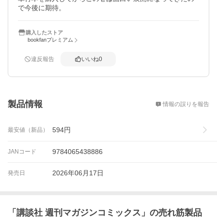
で今後に期待。
購入したストア
bookfanプレミアム
違反報告
いいね
0
概要
製品情報
情報の誤りを報告
594
円
最安値（新品）
9784065438886
JANコード
2026年06月17日
発売日
「
講談社 週刊マガジンコミックス
」の売れ筋製品