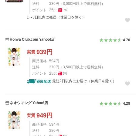
送料
330
円
（
3,000
円以上で送料無料）
ポイント
25
pt
5
%
1〜3日以内に発送（休業日を除く）
Honya Club.com Yahoo!店
4.70
939
円
実質
商品価格
594
円
送料
370
円
（
3,500
円以上で送料無料）
ポイント
25
pt
5
%
最短2日以内にお届け（休業日を除く）
ネオウィング Yahoo!店
4.28
949
円
実質
商品価格
594
円
送料
380
円