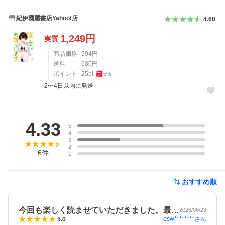
紀伊國屋書店Yahoo!店
4.60
1,249
円
実質
商品価格
594
円
送料
680
円
ポイント
25
pt
5
%
2〜4日以内に発送
レビュー
4.33
5
4
3
2
6
件
1
おすすめ順
今回も楽しく読ませていただきました。最…
2026/06/23
esw********
さん
5.0