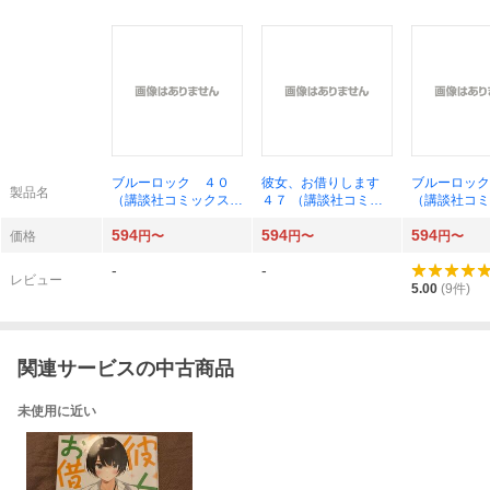
ブルーロック ４０
彼女、お借りします
ブルーロック
製品名
（講談社コミックス）
４７ （講談社コミッ
（講談社コ
金城宗幸
クス） 宮島礼吏
ＳＨＯＮＥＮ
594
594
594
ＡＺＩＮＥ 
価格
円〜
円〜
円〜
ＣＳ） 金城
-
-
作 ノ村優介
レビュー
5.00
(
9
件)
関連サービスの中古商品
未使用に近い