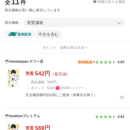
11
全
件
情報の誤りを報告
表示価格が安い順に表示しています
実質価格
表示価格：
中古を含む
ポイント・送料の算出方法
ebookjapan ヤフー店
4.65
542
円
実質
（最安値）
商品価格
594
円
ポイント
52
pt
10
%
要エントリー
注文確認後0日以内にご提供（休業日を除く）
bookfanプレミアム
4.62
569
円
実質