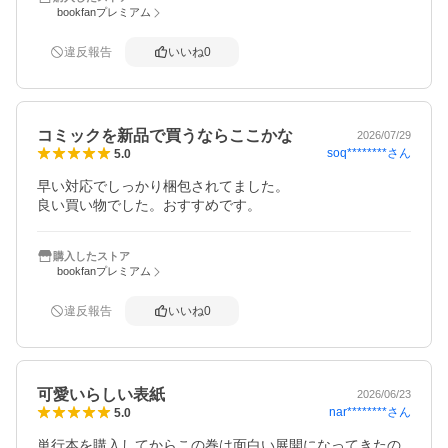
bookfanプレミアム
違反報告
いいね
0
コミックを新品で買うならここかな
2026/07/29
soq********
さん
5.0
早い対応でしっかり梱包されてました。

良い買い物でした。おすすめです。
購入したストア
bookfanプレミアム
違反報告
いいね
0
可愛いらしい表紙
2026/06/23
nar********
さん
5.0
単行本を購入してからこの巻は面白い展開になってきたの