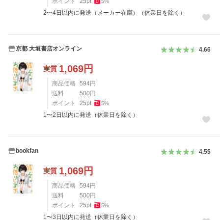
ポイント
25
pt
5
%
2〜4日以内に発送（メーカー在庫）（休業日を除く）
京都 大垣書店オンライン
4.66
1,069
円
実質
商品価格
594
円
送料
500
円
ポイント
25
pt
5
%
1〜2日以内に発送（休業日を除く）
bookfan
4.55
1,069
円
実質
商品価格
594
円
送料
500
円
ポイント
25
pt
5
%
1〜3日以内に発送（休業日を除く）