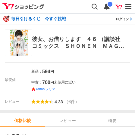
i
毎日引けるくじ 今すぐ挑戦
ログイン
彼女、お借りします ４６ （講談社
コミックス ＳＨＯＮＥＮ ＭＡＧＡ
ＺＩＮＥ ＣＯＭＩＣＳ） 宮島礼吏
／著 講談社 週刊マガジンコミックス
594
新品：
円
最安値
700
中古：
未使用に近い
円
Yahoo!フリマ
（
6
件
）
レビュー
4.33
レビュー
概要
価格比較
価格比較