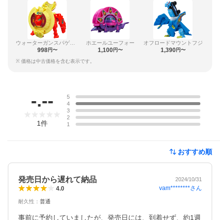
ウォーターガンスパゲッティ
ホエールユーフォー
オフロードマウントフジ
998
1,100
1,390
円〜
円〜
円〜
※ 価格は中古価格を含む表示です。
レビュー
-.--
5
4
3
2
1
件
1
おすすめ順
発売日から遅れて納品
2024/10/31
vam********
さん
4.0
耐久性
：
普通
事前に予約していましたが、発売日には、到着せず、約1週