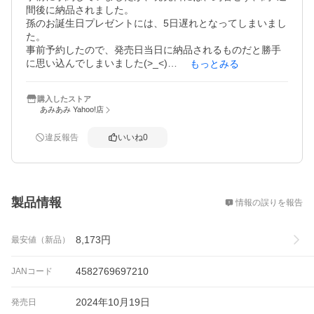
間後に納品されました。

孫のお誕生日プレゼントには、5日遅れとなってしまいまし
た。

事前予約したので、発売日当日に納品されるものだと勝手
に思い込んでしまいました(>_<)

もっとみる
11月30日発売の2点は、弟が孫へのクリスマスプレゼント
用にと事前予約したみたいです。

購入したストア
5日遅れでは、ありましたが、孫のユニトロボーンコレクシ
あみあみ Yahoo!店
ョンが増えた事で、孫は、大喜びでした(*^^*)！
違反報告
いいね
0
概要
製品情報
情報の誤りを報告
8,173
円
最安値（新品）
4582769697210
JANコード
2024年10月19日
発売日