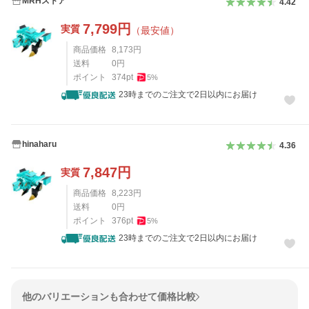
MRHストア
4.42
7,799
円
実質
（最安値）
商品価格
8,173
円
送料
0
円
ポイント
374
pt
5
%
23時までのご注文で2日以内にお届け
hinaharu
4.36
7,847
円
実質
商品価格
8,223
円
送料
0
円
ポイント
376
pt
5
%
23時までのご注文で2日以内にお届け
他のバリエーションも合わせて価格比較