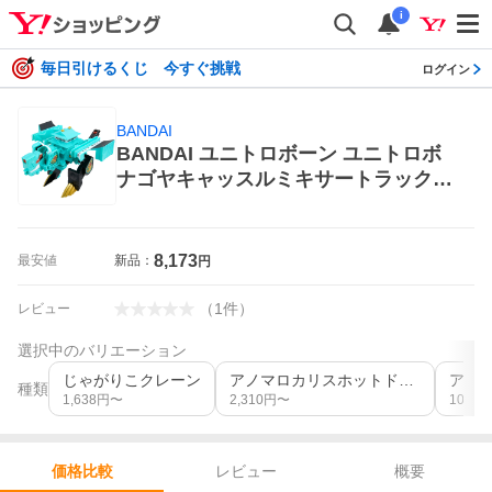
i
毎日引けるくじ 今すぐ挑戦
ログイン
BANDAI
BANDAI ユニトロボーン ユニトロボ
ナゴヤキャッスルミキサートラック
超合金、ロボット
8,173
最安値
新品：
円
（
1
件
）
レビュー
選択中のバリエーション
じゃがりこクレーン
アノマロカリスホットドッグ
種類
1,638
円〜
2,310
円〜
10,335
レビュー
概要
価格比較