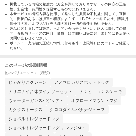
掲載している情報の精度には万全を期しておりますが、その内容の正確
性、安全性、有用性を保証するものではありません。
本サービスの情報内容を使用して発生した損害や不利益に関して、直接
的・間接的あるいは損害の程度によらず、 LINEヤフー株式会社、情報提
供会社各社および商品販売店舗各社は一切の責任を負いません。
製品に関しましては製造元へお問い合わせください。購入に際しての質
問、各店舗サービスの内容、価格、販売開始日等に関しましては各店舗へ
お問い合わせください。
ポイント・支払額の正確な情報（付与条件・上限等）はカートをご確認く
ださい。
このページの関連情報
他のバリエーション（種類）
じゃがりこクレーン
アノマロカリスホットドッグ
アリエナイ合体ダイナソーセット
アンビュランスケーキ
ウォーターガンスパゲッティ
オフロードマウントフジ
カクタストータス
クロコダイルバナナジュース
ショベルトレジャードッグ
ショベルトレジャードッグ オレンジVer.