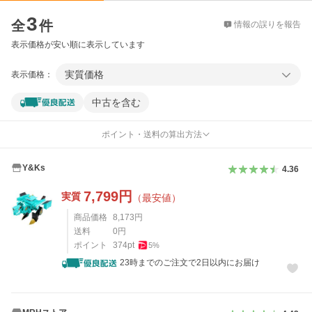
価格比較
3
全
件
情報の誤りを報告
表示価格が安い順に表示しています
実質価格
表示価格：
中古を含む
ポイント・送料の算出方法
Y&Ks
4.36
7,799
円
実質
（最安値）
商品価格
8,173
円
送料
0
円
ポイント
374
pt
5
%
23時までのご注文で2日以内にお届け