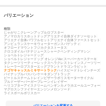
バリエーション
種類
じゃがりこクレーン
アップルロブスター
アノマロカリスホットドッグ
アリエナイ合体ダイナソーセット
アリエナイ合体パワフルセット
アリエナイ合体ファーストセット
アンビュランスケーキ
ウォーターガンスパゲッティ
オフロードマウントフジ
カクタストータス
クロコダイルバナナジュース
シャークベンディングマシン
ショベルトレジャードッグ
ショベルトレジャードッグ オレンジVer.
スーパーカーステーキ
タクシーツリー
ティーレックスヘラクレス
トレインスノーツリー
トレーラーロブスターエッグプラント
ドラゴンラビット
ナゴヤキャッスルミキサートラック
ハイスピードトレインチーズ
パイナップルバス
パンケーキダンプトラック
ビートルスチームトレイン
ピザーラポリスモーターサイクル
ブルドーザーバーガー
プレーンイレイザー
ヘリコプターアイスクリーム
ペンギンカメラ
ホエールユーフォー
マグロスシファイヤーエンジン
メロンソード
ライスボールポリスカー
バリエーションを変更する