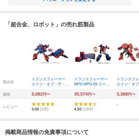
「
超合金、ロボット
」の売れ筋製品
トランスフォーマー
トランスフォーマー
トランスフォ
製品名
エイジ・オブ・ザ・プ
MPG MPG-09 スーパ
エイジ・オブ
ライム AOTP-36 ネク
ージンライ
ライム AOTP
5,082
35,574
3,388
サスプライム
フジャンパー
価格
円〜
円〜
円〜
イムユニバー
-
レビュー
5.00
(
1
件)
4.50
(
10
件)
掲載商品情報の免責事項について