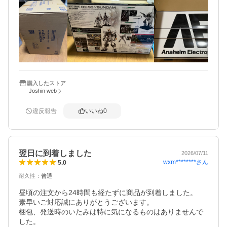
購入したストア
Joshin web
違反報告
いいね
0
翌日に到着しました
2026/07/11
wxm********
さん
5.0
耐久性
：
普通
昼頃の注文から24時間も経たずに商品が到着しました。

素早いご対応誠にありがとうございます。

梱包、発送時のいたみは特に気になるものはありませんで
した。
