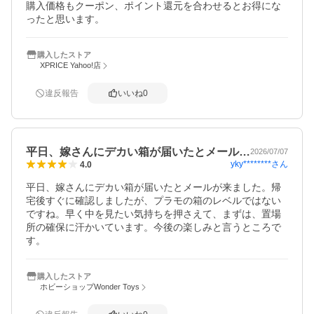
購入価格もクーポン、ポイント還元を合わせるとお得にな
ったと思います。
購入したストア
XPRICE Yahoo!店
違反報告
いいね
0
平日、嫁さんにデカい箱が届いたとメール…
2026/07/07
yky********
さん
4.0
平日、嫁さんにデカい箱が届いたとメールが来ました。帰
宅後すぐに確認しましたが、プラモの箱のレベルではない
ですね。早く中を見たい気持ちを押さえて、まずは、置場
所の確保に汗かいています。今後の楽しみと言うところで
す。
購入したストア
ホビーショップWonder Toys