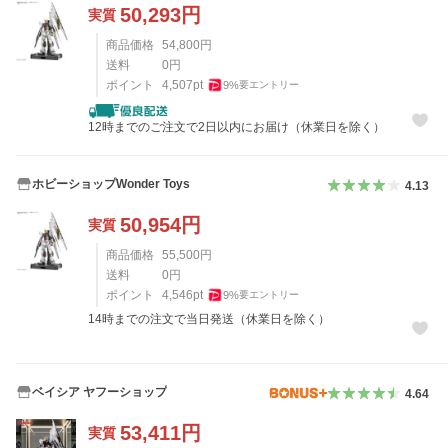
50,293
円
実質
商品価格
54,800
円
送料
0
円
ポイント
4,507
pt
9
%
要エントリー
12時までのご注文で2日以内にお届け（休業日を除く）
ホビーショップWonder Toys
4.13
50,954
円
実質
商品価格
55,500
円
送料
0
円
ポイント
4,546
pt
9
%
要エントリー
14時までの注文で当日発送（休業日を除く）
ベイシア ヤフーショップ
4.64
53,411
円
実質