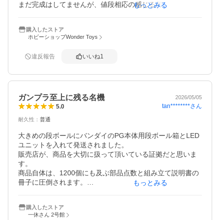
まだ完成はしてませんが、値段相応の感じる何かが得られ
もっとみる
れば、自己満足の世界ですが、ヨシとしたいです。

箱はかなりデカいので、一軒家ならともかく、アパートと
購入したストア
かでは置場所に困るかもしれません。
ホビーショップWonder Toys
違反報告
いいね
1
ガンプラ至上に残る名機
2026/05/05
tan********
さん
5.0
耐久性
：
普通
大きめの段ボールにバンダイのPG本体用段ボール箱とLED
ユニットを入れて発送されました。

販売店が、商品を大切に扱って頂いている証拠だと思いま
す。

商品自体は、1200個にも及ぶ部品点数と組み立て説明書の
冊子に圧倒されます。

もっとみる
内部構造まで作り込まれていて、まさに「モビルスーツを
製造する」感覚です。

購入したストア
まだ完成していませんが、完成後のスケールも圧巻になる
一休さん 2号館
と予想でき、
