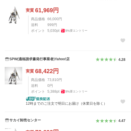
61,969
円
実質
商品価格
66,000
円
送料
999
円
ポイント
5,030
pt
9
%
要エントリー
SPW(適格請求書発行事業者)Yahoo!店
4.28
68,422
円
実質
商品価格
73,810
円
送料
0
円
ポイント
5,388
pt
9
%
要エントリー
12時までのご注文で明日にお届け（休業日を除く）
サカイ卸売センター
4.47