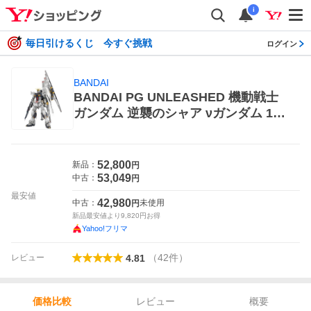
i
毎日引けるくじ 今すぐ挑戦
ログイン
BANDAI
BANDAI PG UNLEASHED 機動戦士
ガンダム 逆襲のシャア νガンダム 1/6
0 フィギュア本体
52,800
新品：
円
53,049
中古：
円
最安値
42,980
中古：
未使用
円
新品最安値より
9,820
円お得
Yahoo!フリマ
（
42
件
）
レビュー
4.81
レビュー
概要
価格比較