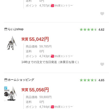
送料
0
円
ポイント
4,707
pt
9
%
要エントリー
らいぶshop
4.62
55,042
円
実質
商品価格
59,785
円
送料
0
円
ポイント
4,743
pt
9
%
要エントリー
14時までの注文で当日発送（休業日を除く）
ホームショッピング
4.65
55,056
円
実質
商品価格
59,800
円
送料
0
円
ポイント
4,744
pt
9
%
要エントリー