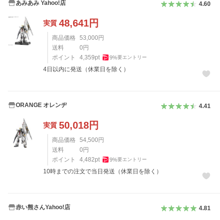
あみあみ Yahoo!店
4.60
48,641
円
実質
商品価格
53,000
円
送料
0
円
ポイント
4,359
pt
9
%
要エントリー
4日以内に発送（休業日を除く）
ORANGE オレンヂ
4.41
50,018
円
実質
商品価格
54,500
円
送料
0
円
ポイント
4,482
pt
9
%
要エントリー
10時までの注文で当日発送（休業日を除く）
赤い熊さんYahoo!店
4.81