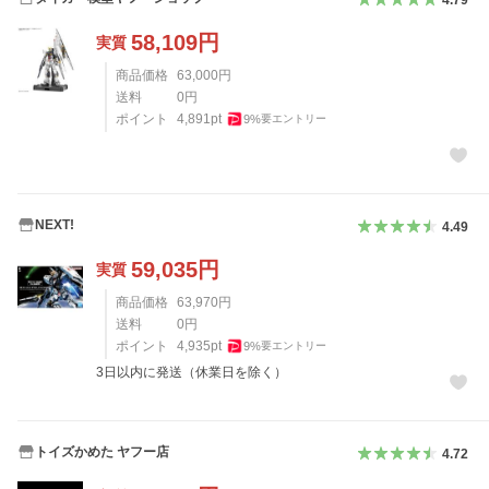
58,109
円
実質
商品価格
63,000
円
送料
0
円
ポイント
4,891
pt
9
%
要エントリー
NEXT!
4.49
59,035
円
実質
商品価格
63,970
円
送料
0
円
ポイント
4,935
pt
9
%
要エントリー
3日以内に発送（休業日を除く）
トイズかめた ヤフー店
4.72