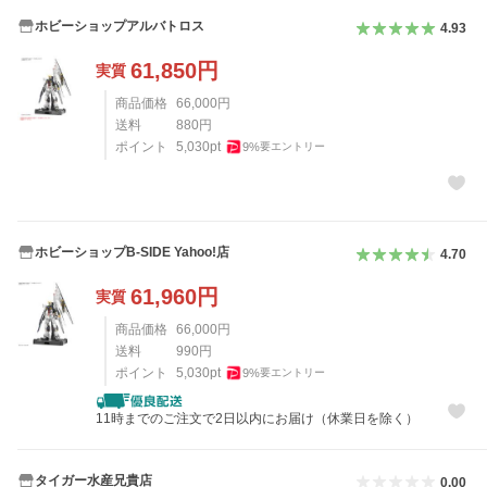
ホビーショップアルバトロス
4.93
61,850
円
実質
商品価格
66,000
円
送料
880
円
ポイント
5,030
pt
9
%
要エントリー
ホビーショップB-SIDE Yahoo!店
4.70
61,960
円
実質
商品価格
66,000
円
送料
990
円
ポイント
5,030
pt
9
%
要エントリー
11時までのご注文で2日以内にお届け（休業日を除く）
タイガー水産兄貴店
0.00