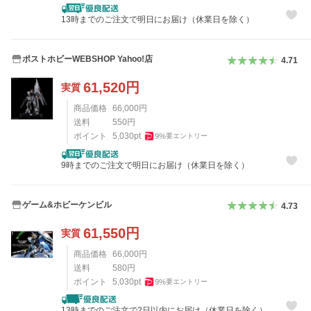
13時までのご注文で明日にお届け（休業日を除く）
ポストホビーWEBSHOP Yahoo!店
4.71
61,520
円
実質
商品価格
66,000
円
送料
550
円
ポイント
5,030
pt
9
%
要エントリー
9時までのご注文で明日にお届け（休業日を除く）
ゲーム&ホビーケンビル
4.73
61,550
円
実質
商品価格
66,000
円
送料
580
円
ポイント
5,030
pt
9
%
要エントリー
13時までのご注文で2日以内にお届け（休業日を除く）