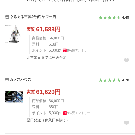
ぐるぐる王国2号館 ヤフー店
4.49
61,588
円
実質
商品価格
66,000
円
送料
618
円
ポイント
5,030
pt
9
%
要エントリー
翌営業日までに発送予定
カメズハウス
4.78
61,620
円
実質
商品価格
66,000
円
送料
650
円
ポイント
5,030
pt
9
%
要エントリー
翌日発送（休業日を除く）