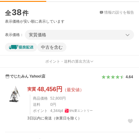
価格比較
38
全
件
情報の誤りを報告
表示価格が安い順に表示しています
実質価格
表示価格：
中古を含む
ポイント・送料の算出方法
でじたみん Yahoo!店
4.64
48,456
円
実質
（最安値）
商品価格
52,800
円
送料
0
円
ポイント
4,344
pt
9
%
要エントリー
3日以内に発送（休業日を除く）