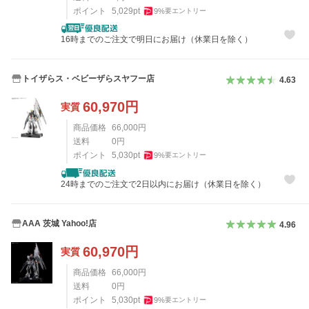
ポイント
5,029
pt
9
%
要エントリー
16時までのご注文で明日にお届け（休業日を除く）
トイザらス・ベビーザらスヤフー店
4.63
60,970
円
実質
商品価格
66,000
円
送料
0
円
ポイント
5,030
pt
9
%
要エントリー
24時までのご注文で2日以内にお届け（休業日を除く）
AAA 茨城 Yahoo!店
4.96
60,970
円
実質
商品価格
66,000
円
送料
0
円
ポイント
5,030
pt
9
%
要エントリー