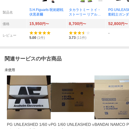
S.H.Figuarts 呪術廻戦
タカラトミー トイ・
PG UNLEAS
製品名
伏黒甚爾
ストーリー リアルサ
動戦士ガンダ
イズトーキングフィギ
のシャア νガ
15,950
8,700
52,800
ュア バズ・ライトイ
60
価格
円〜
円〜
円〜
ヤー
-
レビュー
5.00
(
1
件)
3.73
(
11
件)
関連サービスの中古商品
未使用
PG UNLEASHED 1/60 ν
PG 1/60 UNLEASHED ν
BANDAI NAMCO P