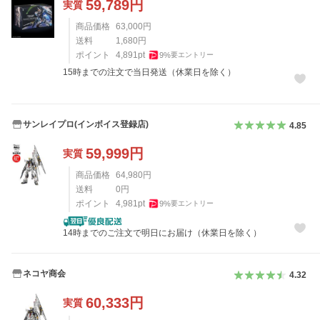
59,789
円
実質
商品価格
63,000
円
送料
1,680
円
ポイント
4,891
pt
9
%
要エントリー
15時までの注文で当日発送（休業日を除く）
サンレイプロ(インボイス登録店)
4.85
59,999
円
実質
商品価格
64,980
円
送料
0
円
ポイント
4,981
pt
9
%
要エントリー
14時までのご注文で明日にお届け（休業日を除く）
ネコヤ商会
4.32
60,333
円
実質