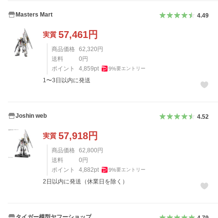
Masters Mart
4.49
57,461
円
実質
商品価格
62,320
円
送料
0
円
ポイント
4,859
pt
9
%
要エントリー
1〜3日以内に発送
Joshin web
4.52
57,918
円
実質
商品価格
62,800
円
送料
0
円
ポイント
4,882
pt
9
%
要エントリー
2日以内に発送（休業日を除く）
タイガー模型ヤフーショップ
4.79