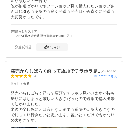
知り欲しいの一言で

他が抽選ばかりでヤフーショップ見て購入したショップさ
んは代引きもあるのも良く発送も発売日から直ぐに発送も
購入したストア
SPW(適格請求書発行事業者)Yahoo!店
違反報告
いいね
1
発売からしばらく経って店頭でチラホラ見…
2026/06/29
hi_********
さん
5.0
耐久性
：
普通
発売からしばらく経って店頭でチラホラ見かけますが持ち
帰りにはちょっと厳しい大きさだったので通販で購入出来
て助かりました。

老後の楽しみにとは言わないまでも覚悟のいる大きさなの
でじっくり行きたいと思います。置いとくだけでもかなり
の大きさです。