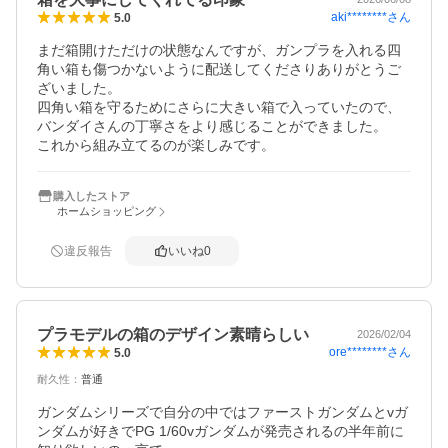
aki********
さん
5.0
まだ箱開けただけの状態なんですが、ガンプラを入れる四
角い箱も傷つかないように配送してくださりありがとうご
ざいました。

四角い箱を守るためにさらに大きい箱で入っていたので、
バンダイさんの丁寧さをより感じることができました。

これから組み立てるのが楽しみです。
購入したストア
ホームショッピング
違反報告
いいね
0
プラモデルの箱のデザイン素晴らしい
2026/02/04
ore********
さん
5.0
耐久性
：
普通
ガンダムシリーズで自分の中ではファーストガンダムとvガ
ンダムが好きでPG 1/60vガンダムが発売されるの半年前に