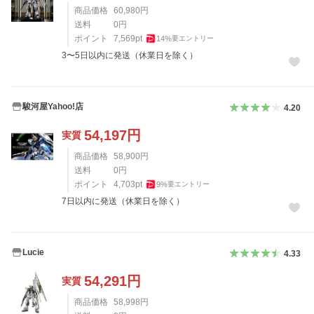
商品価格
60,980
円
送料
0
円
ポイント
7,569
pt
14
%
要エントリー
3〜5日以内に発送（休業日を除く）
駿河屋Yahoo!店
4.20
54,197
円
実質
商品価格
58,900
円
送料
0
円
ポイント
4,703
pt
9
%
要エントリー
7日以内に発送（休業日を除く）
Lucie
4.33
54,291
円
実質
商品価格
58,998
円