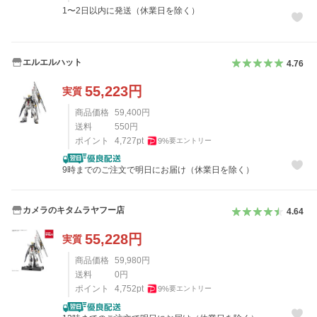
1〜2日以内に発送（休業日を除く）
エルエルハット
4.76
55,223
円
実質
商品価格
59,400
円
送料
550
円
ポイント
4,727
pt
9
%
要エントリー
9時までのご注文で明日にお届け（休業日を除く）
カメラのキタムラヤフー店
4.64
55,228
円
実質
商品価格
59,980
円
送料
0
円
ポイント
4,752
pt
9
%
要エントリー