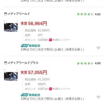
12時までのご注文で明日にお届け（休業日を除く）
メディアワールド
4.62
56,964
円
実質
商品価格
61,800
円
送料
0
円
ポイント
4,836
pt
9
%
要エントリー
13時までのご注文で明日にお届け（休業日を除く）
メディアワールドプラス
4.69
57,055
円
実質
商品価格
61,182
円
送料
680
円
ポイント
4,807
pt
9
%
要エントリー
13時までのご注文で明日にお届け（休業日を除く）