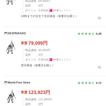
商品価格
84,000
円
送料
0
円
ポイント
5,855
pt
9
%
要エントリー
14時までの注文で当日発送（休業日を除く）
DESPERADO
4.49
79,099
円
実質
商品価格
85,000
円
送料
0
円
ポイント
5,901
pt
9
%
要エントリー
翌日発送（休業日を除く）
World Free Store
4.72
123,923
円
実質
商品価格
131,980
円
送料
0
円