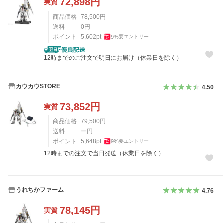
72,898
円
実質
商品価格
78,500
円
送料
0
円
ポイント
5,602
pt
9
%
要エントリー
12時までのご注文で明日にお届け（休業日を除く）
カウカウSTORE
4.50
73,852
円
実質
商品価格
79,500
円
送料
ー円
ポイント
5,648
pt
9
%
要エントリー
12時までの注文で当日発送（休業日を除く）
うれちかファーム
4.76
78,145
円
実質