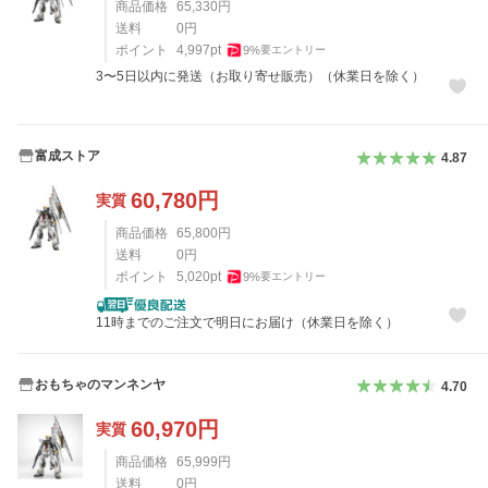
商品価格
65,330
円
送料
0
円
ポイント
4,997
pt
9
%
要エントリー
3〜5日以内に発送（お取り寄せ販売）（休業日を除く）
富成ストア
4.87
60,780
円
実質
商品価格
65,800
円
送料
0
円
ポイント
5,020
pt
9
%
要エントリー
11時までのご注文で明日にお届け（休業日を除く）
おもちゃのマンネンヤ
4.70
60,970
円
実質
商品価格
65,999
円
送料
0
円