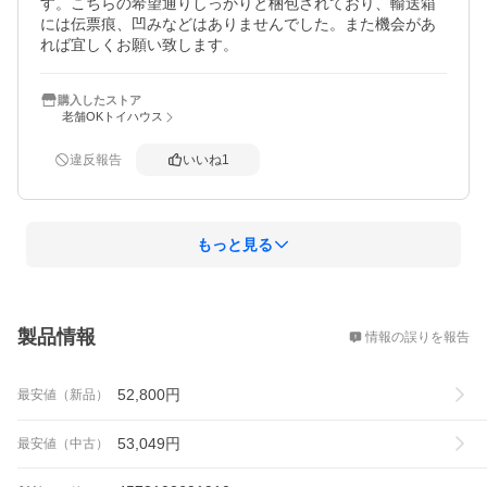
す。こちらの希望通りしっかりと梱包されており、輸送箱
には伝票痕、凹みなどはありませんでした。また機会があ
れば宜しくお願い致します。
購入したストア
老舗OKトイハウス
違反報告
いいね
1
もっと見る
概要
製品情報
情報の誤りを報告
52,800
円
最安値（新品）
53,049
円
最安値（中古）