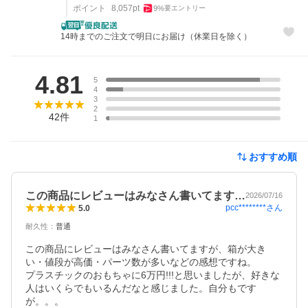
ポイント
8,057
pt
9
%
要エントリー
14時までのご注文で明日にお届け（休業日を除く）
レビュー
4.81
5
4
3
2
42
件
1
おすすめ順
この商品にレビューはみなさん書いてます…
2026/07/16
pcc********
さん
5.0
耐久性
：
普通
この商品にレビューはみなさん書いてますが、箱が大き
い・値段が高価・パーツ数が多いなどの感想ですね。

プラスチックのおもちゃに6万円!!!と思いましたが、好きな
人はいくらでもいるんだなと感じました。自分もです
が。。。
