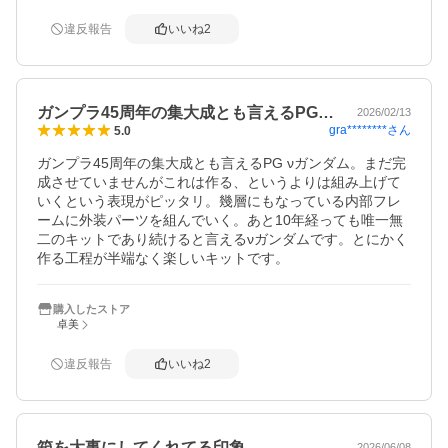
ガンプラ至上に残る名機になると思います。

違反報告
いいね
2
ガンプラ45周年の集大成とも言えるPG…
2026/02/13
gra********
さん
5.0
ガンプラ45周年の集大成とも言えるPG νガンダム。まだ完
成させていませんがこれは作る、というよりは組み上げて
いくという表現がピッタリ。幾層にもなっている内部フレ
ームに外装パーツを組んでいく。あと10年経っても唯一無
二のキットであり続けると言えるνガンダムです。とにかく
作る工程が半端なく楽しいキットです。
購入したストア
卓美
違反報告
いいね
2
箱を大事にしてくれてる印象
2026/06/08