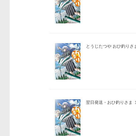
とうじたつや おひ釣りさま 15
翌日発送・おひ釣りさま 