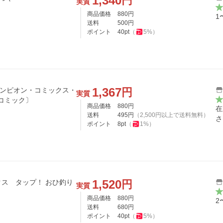
1,340
円
実質
商品価格
880
円
1
送料
500
円
ポイント
40
pt
（
5
%）
1,367
円
チャンピオン・コミックス・
実質
 / とうじたつや 〔コミック〕
商品価格
880
円
在
送料
495
円
（
2,500
円以上で送料無料）
さ
ポイント
8
pt
（
1
%）
1,520
円
タップ！ おひ釣り
実質
商品価格
880
円
2
送料
680
円
ポイント
40
pt
（
5
%）