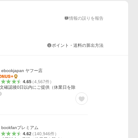
情報の誤りを報告
ポイント・送料の算出方法
ebookjapan ヤフー店
4.65
（
4,567
件
）
文確認後0日以内にご提供（休業日を除
）
bookfanプレミアム
4.62
（
140,946
件
）