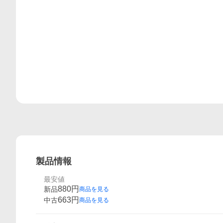
製品情報
最安値
880
円
新品
商品を見る
663
円
中古
商品を見る