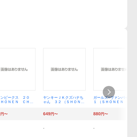
インピークス ２０
ヤンキーＪＫクズハナち
ガールズ×ヴァンパイア
ＳＨＯＮＥＮ ＣＨＡ
ゃん ３２ （ＳＨＯＮＥ
１ （ＳＨＯＮＥＮ ＣＨ
ＰＩＯＮ ＣＯＭＩＣ
Ｎ ＣＨＡＭＰＩＯＮ
ＡＭＰＩＯＮ ＣＯＭＩ
 平川哲弘／著
ＣＯＭＩＣＳ） 宗我部と
ＣＳ） みかみてれん／原
9
649
880
円〜
円〜
円〜
しのり／著
作 千種みのり／漫画
-
-