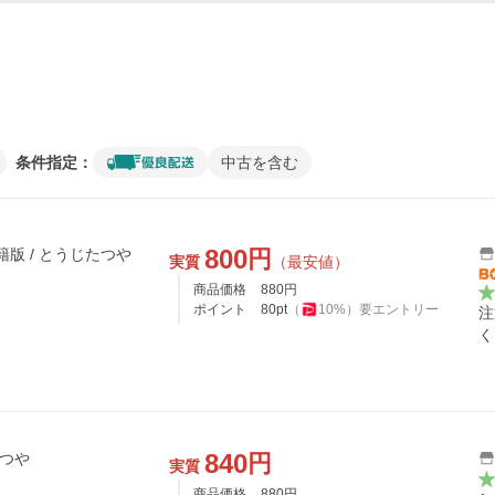
条件指定：
中古を含む
800
円
籍版 / とうじたつや
実質
（最安値）
商品価格
880
円
ポイント
80
pt
（
10
%）
要エントリー
注
く
840
円
たつや
実質
商品価格
880
円