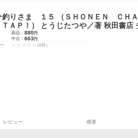
ひ釣りさま １５ （ＳＨＯＮＥＮ ＣＨ
 ＴＡＰ！） とうじたつや／著 秋田書店
880
新品：
円
663
中古：
円
ー
（
0
件
）
レビュー
概要