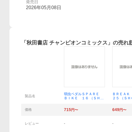
発売日
2026年05月08日
「
秋田書店 チャンピオンコミックス
」の売れ
概要
弱虫ペダルＳＰＡＲＥ
ＢＲＥＡＫ
製品名
ＢＩＫＥ １６ （ＳＨＯ
２５ （Ｓ
ＮＥＮ ＣＨＡＭＰＩＯ
ＨＡＭＰＩ
Ｎ ＣＯＭＩＣＳ） 渡辺
ＩＣＳ） 
715
649
価格
円〜
円〜
航／著
レビュー
-
-