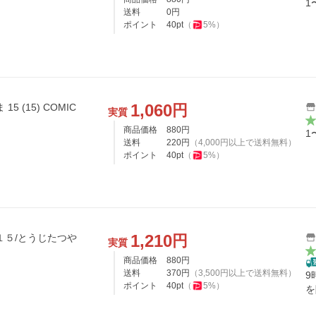
1
送料
0
円
ポイント
40
pt
（
5
%）
1,060
円
 (15) COMIC
実質
商品価格
880
円
1
送料
220
円
（
4,000
円以上で送料無料）
ポイント
40
pt
（
5
%）
1,210
円
１５/とうじたつや
実質
商品価格
880
円
送料
370
円
（
3,500
円以上で送料無料）
9
ポイント
40
pt
（
5
%）
を