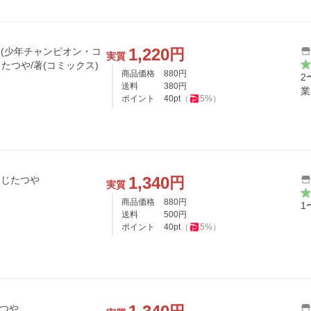
1,220
円
15 (少年チャンピオン・コ
実質
じたつや/著(コミックス)
商品価格
880
円
2
送料
380
円
業
ポイント
40
pt
（
5
%）
1,340
円
うじたつや
実質
商品価格
880
円
1
送料
500
円
ポイント
40
pt
（
5
%）
たつや