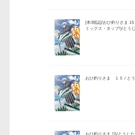
価格比較
[本/雑誌]/おひ釣りさま 
ミックス・タップ!)/とう
おひ釣りさま １５ / と
おひ釣りさま 15/とうじ