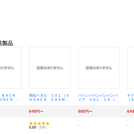
筋製品
 ＢＡＣＫ
弱虫ペダル １０１ （Ｓ
ババンババンバンバンパ
ナ
ＨＯＮＥＮ Ｃ
ＨＯＮＥＮ ＣＨＡＭＰ
イア ＶＯＬ．１４ （Ｓ
（
ＯＮ ＣＯＭ
ＩＯＮ ＣＯＭＩＣＳ）
ＨＯＮＥＮ ＣＨＡＭＰ
Ｍ
ＫＡＳＡ／著
渡辺航／著
ＩＯＮ ＣＯＭＩＣＳ）
Ｓ）
649
880
64
円〜
円〜
奥嶋ひろまさ／著
-
-
5.00
（
5
件）