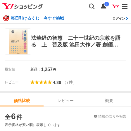
i
毎日引けるくじ 今すぐ挑戦
ログイン
法華経の智慧 二十一世紀の宗教を語
る 上 普及版 池田大作／著 創価学
会の本
1,257
最安値
新品：
円
（
7
件
）
レビュー
4.86
レビュー
概要
価格比較
価格比較
6
全
件
情報の誤りを報告
表示価格が安い順に表示しています