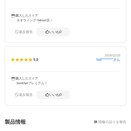
購入したストア
ネオウィング Yahoo!店
違反報告
いいね
0
2016/11/10
hid********
さん
5.0
購入したストア
bookfanプレミアム
違反報告
いいね
0
概要
製品情報
情報の誤りを報告