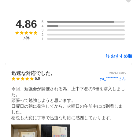
レビュー
4.86
5
4
3
2
7
件
1
おすすめ順
迅速な対応でした。
2024/06/05
yu_********
さん
5.0
今回、勉強会が開催される為、上中下巻の3冊を購入しまし
た。

頑張って勉強しようと思います。

日曜日の朝に発注してから、火曜日の午前中には到着しま
した。

梱包も大変に丁寧で迅速な対応に感謝しております。