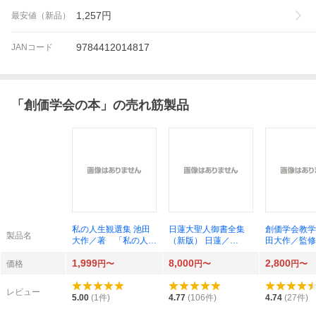
1,257
円
最安値（新品）
9784412014817
JANコード
「
創価学会の本
」の売れ筋製品
私の人生観選集 池田
日蓮大聖人御書全集
創価学会教学
製品名
大作／著 「私の人生
（新版） 日蓮／
田大作／監修
観選集」刊行委員会／
〔著〕 池田大作／監
学会教学要綱
1,999
8,000
2,800
編
修 『日蓮大聖人御書
員会／編
価格
円〜
円〜
円〜
全集新版』刊行委員会
／編
レビュー
5.00
(
1
件)
4.77
(
106
件)
4.74
(
27
件)