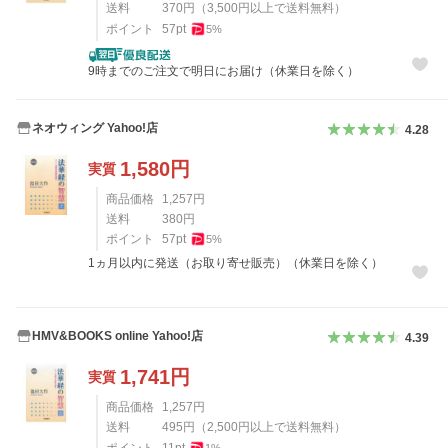
送料
370
円
（
3,500
円以上で送料無料）
ポイント
57
pt
5
%
9時までのご注文で明日にお届け（休業日を除く）
ネオウィング Yahoo!店
4.28
1,580
円
実質
商品価格
1,257
円
送料
380
円
ポイント
57
pt
5
%
1ヵ月以内に発送（お取り寄せ販売）（休業日を除く）
HMV&BOOKS online Yahoo!店
4.39
1,741
円
実質
商品価格
1,257
円
送料
495
円
（
2,500
円以上で送料無料）
ポイント
11
pt
1
%