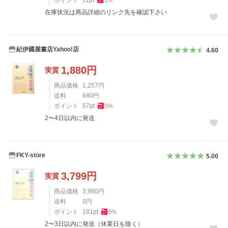
在庫状況は商品詳細のリンク先を確認下さい
紀伊國屋書店Yahoo!店
4.60
1,880
円
実質
商品価格
1,257
円
送料
680
円
ポイント
57
pt
5
%
2〜4日以内に発送
FKY-store
5.00
3,799
円
実質
商品価格
3,980
円
送料
0
円
ポイント
181
pt
5
%
2〜3日以内に発送（休業日を除く）