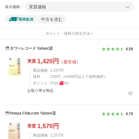
実質価格
表示価格：
中古を含む
ポイント・送料の算出方法
タワーレコード Yahoo!店
4.59
1,420
円
実質
（最安値）
商品価格
1,257
円
送料
220
円
（
4,000
円以上で送料無料）
ポイント
57
pt
5
%
お取り寄せ商品
Honya Club.com Yahoo!店
4.70
1,570
円
実質
商品価格
1,257
円