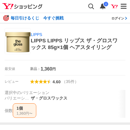
i
毎日引けるくじ 今すぐ挑戦
ログイン
LIPPS
LIPPS LIPPS リップス ザ・グロスワ
ックス 85g×1個 ヘアスタイリング
1,360
最安値
新品：
円
（
35
件
）
レビュー
4.60
選択中のバリエーション
バリエーション
ザ・グロスワックス
1個
個数
1,360
円〜