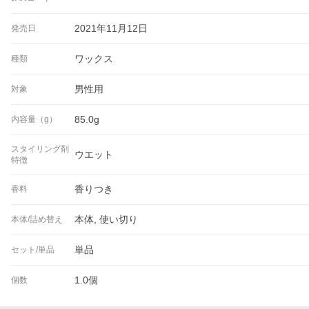
2021年11月12日
発売日
ワックス
種類
男性用
対象
85.0g
内容量（g）
スタイリング剤
ウエット
特徴
香りつき
香料
本体, 使い切り
本体/詰め替え
単品
セット/単品
1.0個
個数