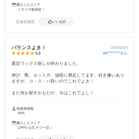
購入したストア
くすりの勉強堂
違反報告
いいね
0
バランスよき！
2025/12/26
shi********
さん
5.0
最近ワックス探しが終わりました。

伸び、艶、セット力、値段に満足してます。好き嫌いあり
ますが、コ・ス・パ良いのでこれでよき！

また何か探すかもだが、今はこれでよし！
投稿者情報
40代
購入したストア
LIPPS 公式 ヤフー店