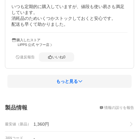
いつも定期的に購入していますが、値段も使い易さも満足
しています。

消耗品のためいくつかストックしておくと安心です。

配送も早くて助かりました。
購入したストア
LIPPS 公式 ヤフー店
違反報告
いいね
0
もっと見る
概要
製品情報
情報の誤りを報告
1,360
円
最安値（新品）
-
JANコード