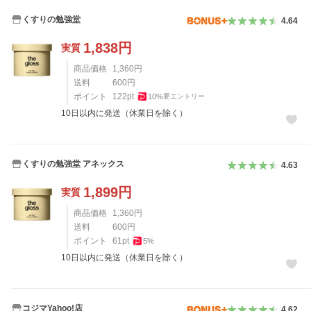
くすりの勉強堂
4.64
1,838
円
実質
商品価格
1,360
円
送料
600
円
ポイント
122
pt
10
%
要エントリー
10日以内に発送（休業日を除く）
くすりの勉強堂 アネックス
4.63
1,899
円
実質
商品価格
1,360
円
送料
600
円
ポイント
61
pt
5
%
10日以内に発送（休業日を除く）
コジマYahoo!店
4.62