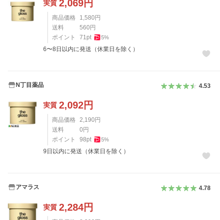
2,069
円
実質
商品価格
1,580
円
送料
560
円
ポイント
71
pt
5
%
6〜8日以内に発送（休業日を除く）
N丁目薬品
4.53
2,092
円
実質
商品価格
2,190
円
送料
0
円
ポイント
98
pt
5
%
9日以内に発送（休業日を除く）
アマラス
4.78
2,284
円
実質