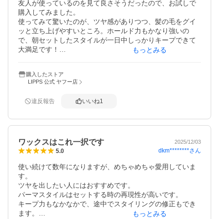
友人が使っているのを見て良さそうだったので、お試しで
購入してみました。

使ってみて驚いたのが、ツヤ感がありつつ、髪の毛をグイ
ッと立ち上げやすいところ。ホールド力もかなり強いの
で、朝セットしたスタイルが一日中しっかりキープできて
大満足です！

もっとみる
操作性が良く、これ1つで理想の束感が作れます。

なくなったら絶対にリピ買いしたい、個人的に久々のヒッ
購入したストア
ト商品です！
LIPPS 公式 ヤフー店
違反報告
いいね
1
ワックスはこれ一択です
2025/12/03
dkm********
さん
5.0
使い続けて数年になりますが、めちゃめちゃ愛用していま
す。

ツヤを出したい人にはおすすめです。

パーマスタイルはセットする時の再現性が高いです。

キープ力もなかなかで、途中でスタイリングの修正もでき
ます。

もっとみる