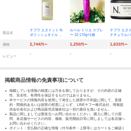
ナプラ エヌドット N.
ルベル トリエ スプレ
ナプラ エヌド
製品名
ポリッシュオイル マ
ー 10 170g×1個
ナチュラルバ
ンダリンオレンジ＆ベ
ンダリンオレ
2,744
1,250
1,633
ルガモットの香り 150
ルガモットの香
価格
円〜
円〜
円〜
ml×1個
×1個
-
-
-
レビュー
掲載商品情報の免責事項について
掲載している情報の精度には万全を期しておりますが、その内容の正確
性、安全性、有用性を保証するものではありません。
本サービスの情報内容を使用して発生した損害や不利益に関して、直接
的・間接的あるいは損害の程度によらず、 LINEヤフー株式会社、情報提
供会社各社および商品販売店舗各社は一切の責任を負いません。
製品に関しましては製造元へお問い合わせください。購入に際しての質
問、各店舗サービスの内容、価格、販売開始日等に関しましては各店舗へ
お問い合わせください。
ポイント・支払額の正確な情報（付与条件・上限等）はカートをご確認く