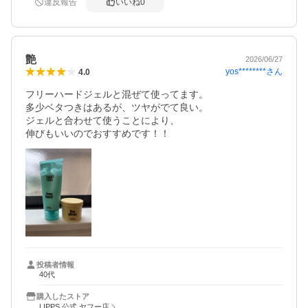
違反報告
いいね
0
艶
2026/06/27
yos********
さん
4.0
フリーハードジェルと混ぜて使ってます。

多少ベタつきはあるが、ツヤがでて良い。

ジェルと合わせて使うことにより、

伸びもいいのでおすすめです！！
投稿者情報
40代
購入したストア
LIPPS 公式 ヤフー店