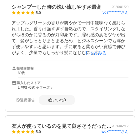
シャンプーした時の洗い流しやすさ最高
2026/01/29
yos********
さん
5.0
アップルグリーンの香りが爽やかで一日中嫌味なく感じら
れました。香りは強すぎず自然なので、スタイリングしな
がらほのかに香るのが好印象です。濡れ感のあるツヤが出
て、髪がしっとりまとまるため、ビジネスシーンでも浮か
ず使いやすいと思います。手に取ると柔らかい質感で伸び
がよく、少量でもしっかり髪になじむのも◎。固まりすぎ
もっとみる
ず動きも出せるので、普段使いにはとてもバランスが良い
ワックスです。ハードワックスと違い洗い流しやすさが最
投稿者情報
高です。
30代
購入したストア
LIPPS 公式 ヤフー店
違反報告
いいね
0
友人が使っているのを見て良さそうだった…
2026/02/12
wox********
さん
5.0