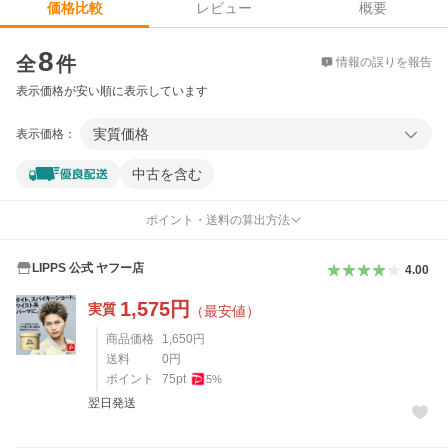
レビュー
概要
価格比較
価格比較
8
全
件
情報の誤りを報告
表示価格が安い順に表示しています
実質価格
表示価格：
中古を含む
ポイント・送料の算出方法
LIPPS 公式 ヤフー店
4.00
1,575
円
実質
（最安値）
商品価格
1,650
円
送料
0
円
ポイント
75
pt
5
%
翌日発送