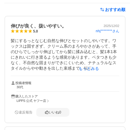
おすすめ順
伸びが良く、扱いやすい。
2025/12/02
nhj********
さん
5.0
髪にするっとなじむ自然な伸びとセットのしやいです。ワ
ックスは固すぎず、クリーム系のまろやかさがあって、手
のひらでしっかり伸ばしてから髪に揉み込むと、髪1本1本
にきれいに行き渡るような感覚があります。ベタつきも少
なく、不自然な固まりができにくいため、ナチュラルなス
タイルからやや動きを出した束感まで、幅広く対応可能で
もっとみる
す。

投稿者情報
仕上がりの質感は“ツヤ感”というより“自然なまとまり”で、
30代
濡れ髪っぽくテカテカするわけではなく、しっとり落ち着
いた髪質になる印象。髪がパサつきがち、または少し広が
購入したストア
りやすい人でも、1日を通して整った髪形をキープしやすい
LIPPS 公式 ヤフー店
と思います。

固めたい人は、スプレーと併用してくださいませ。
違反報告
いいね
0