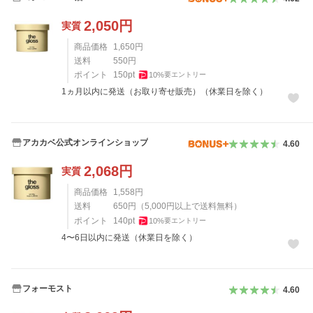
2,050
円
実質
商品価格
1,650
円
送料
550
円
ポイント
150
pt
10
%
要エントリー
1ヵ月以内に発送（お取り寄せ販売）（休業日を除く）
アカカベ公式オンラインショップ
4.60
2,068
円
実質
商品価格
1,558
円
送料
650
円
（
5,000
円以上で送料無料）
ポイント
140
pt
10
%
要エントリー
4〜6日以内に発送（休業日を除く）
フォーモスト
4.60