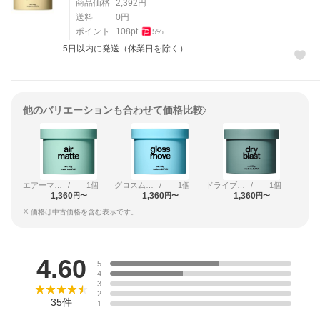
商品価格
2,392
円
送料
0
円
ポイント
108
pt
5
%
5日以内に発送（休業日を除く）
他のバリエーションも合わせて価格比較
エアーマットワックス
/
1個
グロスムーブワックス
/
1個
ドライブラストワックス
/
1個
1,360
1,360
1,360
円〜
円〜
円〜
※ 価格は中古価格を含む表示です。
レビュー
4.60
5
4
3
2
35
件
1