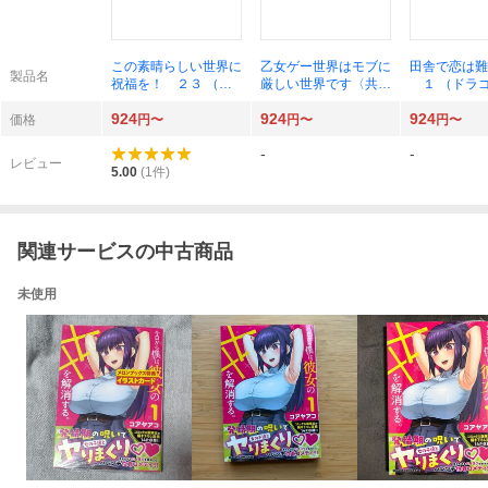
この素晴らしい世界に
乙女ゲー世界はモブに
田舎で恋は難
製品名
祝福を！ ２３ （ド
厳しい世界です〈共和
１ （ドラ
ラゴンコミックスエイ
国編〉 ０２ （ドラ
ックスエイジ
924
924
924
ジ わ－１－２－２
ゴンコミックスエイ
うめ／〔著〕
価格
円〜
円〜
円〜
３） 暁なつめ／原
ジ） 三嶋与夢／原
-
-
作 渡真仁／作画 三
作 行々狸／作画 孟
レビュー
嶋くろね／キャラクタ
達／キャラクター原
5.00
(
1
件)
ー原案
案 マツリセイシロウ
／構成 ＦＴｏｐｓ／
制作
関連サービスの中古商品
未使用