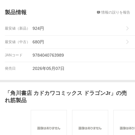
概要
製品情報
情報の誤りを報告
924
円
最安値（新品）
680
円
最安値（中古）
9784040763989
JANコード
2026年05月07日
発売日
「
角川書店 カドカワコミックス ドラゴンJr
」の売
れ筋製品