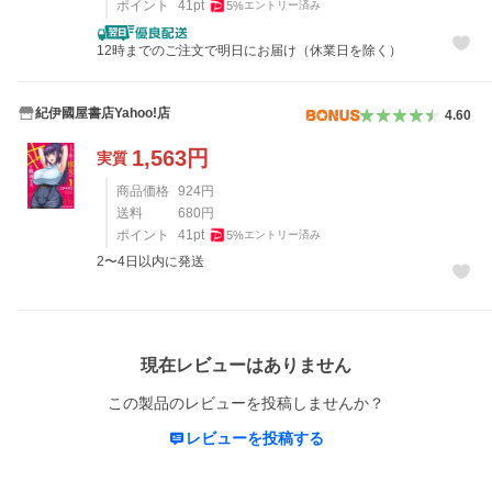
ポイント
41
pt
5
%
エントリー済み
12時までのご注文で明日にお届け（休業日を除く）
紀伊國屋書店Yahoo!店
4.60
1,563
円
実質
商品価格
924
円
送料
680
円
ポイント
41
pt
5
%
エントリー済み
2〜4日以内に発送
レビュー
現在レビューはありません
この製品のレビューを投稿しませんか？
レビューを投稿する