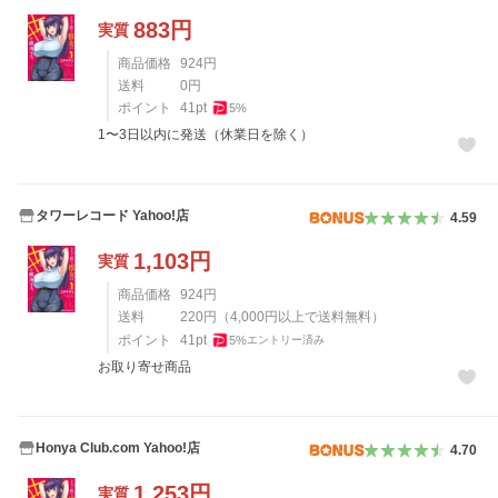
883
円
実質
商品価格
924
円
送料
0
円
ポイント
41
pt
5
%
1〜3日以内に発送（休業日を除く）
タワーレコード Yahoo!店
4.59
1,103
円
実質
商品価格
924
円
送料
220
円
（
4,000
円以上で送料無料）
ポイント
41
pt
5
%
エントリー済み
お取り寄せ商品
Honya Club.com Yahoo!店
4.70
1,253
円
実質