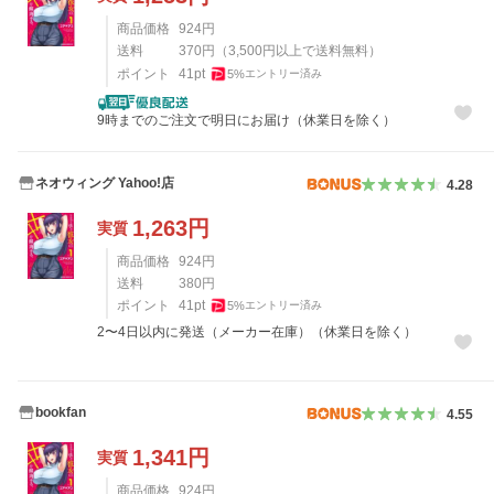
商品価格
924
円
送料
370
円
（
3,500
円以上で送料無料）
ポイント
41
pt
5
%
エントリー済み
9時までのご注文で明日にお届け（休業日を除く）
ネオウィング Yahoo!店
4.28
1,263
円
実質
商品価格
924
円
送料
380
円
ポイント
41
pt
5
%
エントリー済み
2〜4日以内に発送（メーカー在庫）（休業日を除く）
bookfan
4.55
1,341
円
実質
商品価格
924
円