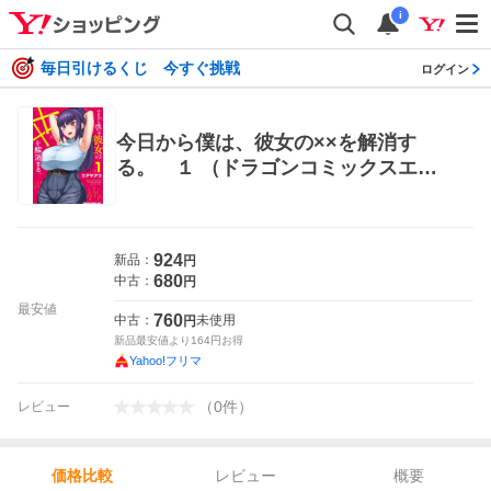
i
毎日引けるくじ 今すぐ挑戦
ログイン
今日から僕は、彼女の××を解消す
る。 １ （ドラゴンコミックスエイ
ジ） コアヤアコ／〔著〕 角川書店 カ
ドカワコミックス ドラゴンJr
924
新品：
円
680
中古：
円
最安値
760
中古：
未使用
円
新品最安値より
164
円お得
Yahoo!フリマ
（
0
件
）
レビュー
レビュー
概要
価格比較