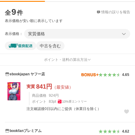
価格比較
9
全
件
情報の誤りを報告
表示価格が安い順に表示しています
実質価格
表示価格：
中古を含む
ポイント・送料の算出方法
ebookjapan ヤフー店
4.65
841
円
実質
（最安値）
商品価格
924
円
ポイント
83
pt
10
%
要エントリー
注文確認後0日以内にご提供（休業日を除く）
bookfanプレミアム
4.62