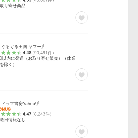
4.59
（
49,867
件
）
取り寄せ商品
ぐるぐる王国 ヤフー店
4.48
（
90,491
件
）
日以内に発送（お取り寄せ販売）（休業
を除く）
ドラマ書房Yahoo!店
4.47
（
8,243
件
）
送日情報なし