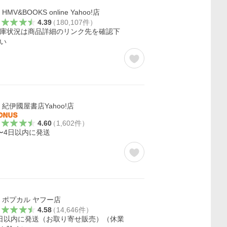
HMV&BOOKS online Yahoo!店
4.39
（
180,107
件
）
庫状況は商品詳細のリンク先を確認下
い
紀伊國屋書店Yahoo!店
4.60
（
1,602
件
）
〜4日以内に発送
ポプカル ヤフー店
4.58
（
14,646
件
）
日以内に発送（お取り寄せ販売）（休業