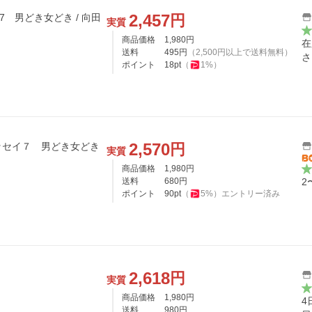
2,457
円
7 男どき女どき / 向田
実質
商品価格
1,980
円
在
送料
495
円
（
2,500
円以上で送料無料）
さ
ポイント
18
pt
（
1
%）
2,570
円
ッセイ７ 男どき女どき
実質
商品価格
1,980
円
送料
680
円
2
ポイント
90
pt
（
5
%）
エントリー済み
2,618
円
実質
商品価格
1,980
円
4
送料
980
円