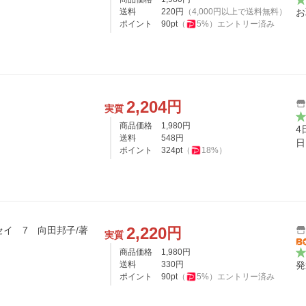
送料
220
円
（
4,000
円以上で送料無料）
お
ポイント
90
pt
（
5
%）
エントリー済み
2,204
円
実質
商品価格
1,980
円
4
送料
548
円
日
ポイント
324
pt
（
18
%）
2,220
円
セイ 7 向田邦子/著
実質
商品価格
1,980
円
送料
330
円
発
ポイント
90
pt
（
5
%）
エントリー済み