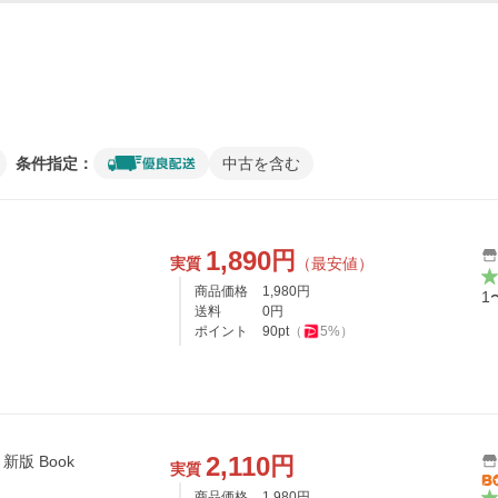
条件指定：
中古を含む
1,890
円
実質
（最安値）
商品価格
1,980
円
1
送料
0
円
ポイント
90
pt
（
5
%）
2,110
円
新版 Book
実質
商品価格
1,980
円