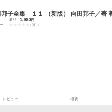
田邦子全集 １１ （新版） 向田邦子／著 
1,980
新品：
円
ー
（
0
件
）
レビュー
概要