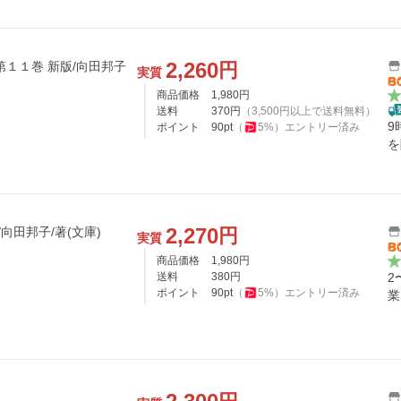
2,260
円
第１１巻 新版/向田邦子
実質
商品価格
1,980
円
送料
370
円
（
3,500
円以上で送料無料）
9
ポイント
90
pt
（
5
%）
エントリー済み
を
2,270
円
/向田邦子/著(文庫)
実質
商品価格
1,980
円
送料
380
円
2
ポイント
90
pt
（
5
%）
エントリー済み
業