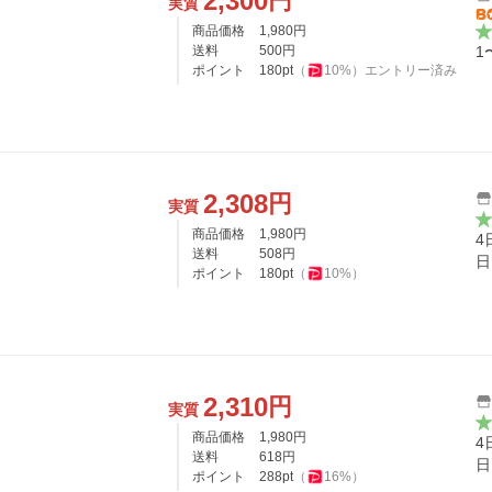
2,300
円
実質
商品価格
1,980
円
送料
500
円
1
ポイント
180
pt
（
10
%）
エントリー済み
2,308
円
実質
商品価格
1,980
円
4
送料
508
円
日
ポイント
180
pt
（
10
%）
2,310
円
実質
商品価格
1,980
円
4
送料
618
円
日
ポイント
288
pt
（
16
%）