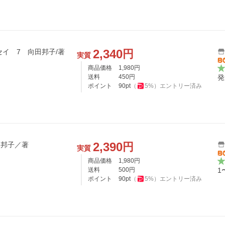
2,340
円
セイ 7 向田邦子/著
実質
商品価格
1,980
円
送料
450
円
発
ポイント
90
pt
（
5
%）
エントリー済み
2,390
円
田邦子／著
実質
商品価格
1,980
円
送料
500
円
1
ポイント
90
pt
（
5
%）
エントリー済み