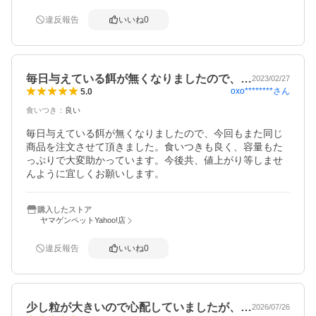
違反報告
いいね
0
毎日与えている餌が無くなりましたので、…
2023/02/27
oxo********
さん
5.0
食いつき
：
良い
毎日与えている餌が無くなりましたので、今回もまた同じ
商品を注文させて頂きました。食いつきも良く、容量もた
っぷりで大変助かっています。今後共、値上がり等しませ
んように宜しくお願いします。
購入したストア
ヤマゲンペットYahoo!店
違反報告
いいね
0
少し粒が大きいので心配していましたが、…
2026/07/26