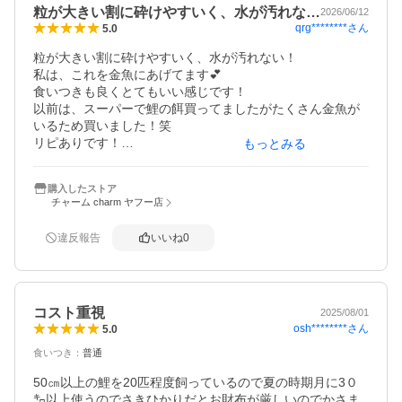
粒が大きい割に砕けやすいく、水が汚れな…
2026/06/12
qrg********
さん
5.0
粒が大きい割に砕けやすいく、水が汚れない！

私は、これを金魚にあげてます💕

食いつきも良くとてもいい感じです！

以前は、スーパーで鯉の餌買ってましたがたくさん金魚が
いるため買いました！笑

リピありです！

もっとみる
金額もとってもお安くてびっくりしました
購入したストア
チャーム charm ヤフー店
違反報告
いいね
0
コスト重視
2025/08/01
osh********
さん
5.0
食いつき
：
普通
50㎝以上の鯉を20匹程度飼っているので夏の時期月に3０
㌔以上使うのでさきひかりだとお財布が厳しいのでかさま