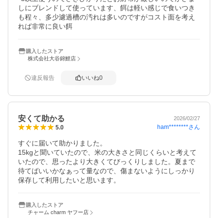
しにブレンドして使っています、餌は軽い感じで食いつき
も程々、多少濾過槽の汚れは多いのですがコスト面を考え
れば非常に良い餌
購入したストア
株式会社大谷錦鯉店
違反報告
いいね
0
安くて助かる
2026/02/27
ham********
さん
5.0
すぐに届いて助かりました。

15kgと聞いていたので、米の大きさと同じくらいと考えて
いたので、思ったより大きくてびっくりしました。夏まで
待てばいいかなぁって量なので、傷まないようにしっかり
保存して利用したいと思います。
購入したストア
チャーム charm ヤフー店