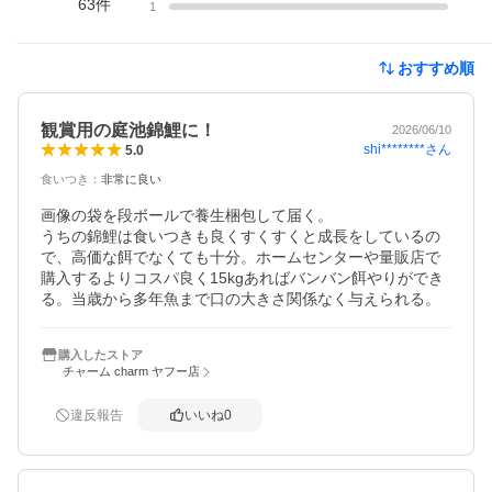
63
件
1
おすすめ順
観賞用の庭池錦鯉に！
2026/06/10
shi********
さん
5.0
食いつき
：
非常に良い
画像の袋を段ボールで養生梱包して届く。

うちの錦鯉は食いつきも良くすくすくと成長をしているの
で、高価な餌でなくても十分。ホームセンターや量販店で
購入するよりコスパ良く15kgあればバンバン餌やりができ
る。当歳から多年魚まで口の大きさ関係なく与えられる。
購入したストア
チャーム charm ヤフー店
違反報告
いいね
0