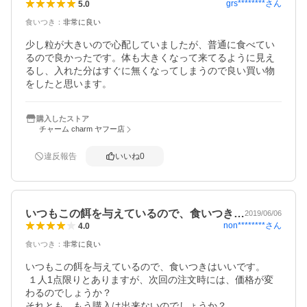
grs********
さん
5.0
食いつき
：
非常に良い
少し粒が大きいので心配していましたが、普通に食べてい
るので良かったです。体も大きくなって来てるように見え
るし、入れた分はすぐに無くなってしまうので良い買い物
をしたと思います。
購入したストア
チャーム charm ヤフー店
違反報告
いいね
0
いつもこの餌を与えているので、食いつき…
2019/06/06
non********
さん
4.0
食いつき
：
非常に良い
いつもこの餌を与えているので、食いつきはいいです。

 １人1点限りとありますが、次回の注文時には、価格が変
わるのでしょうか？

それとも、もう購入は出来ないのでしょうか？