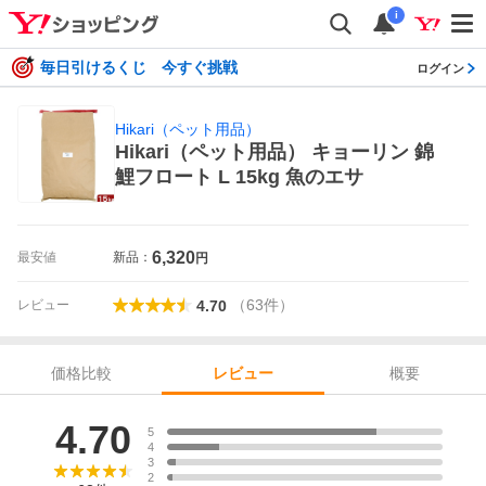
i
毎日引けるくじ 今すぐ挑戦
ログイン
Hikari（ペット用品）
Hikari（ペット用品） キョーリン 錦
鯉フロート L 15kg 魚のエサ
6,320
最安値
新品：
円
（
63
件
）
レビュー
4.70
価格比較
概要
レビュー
レビュー
4.70
5
4
3
2