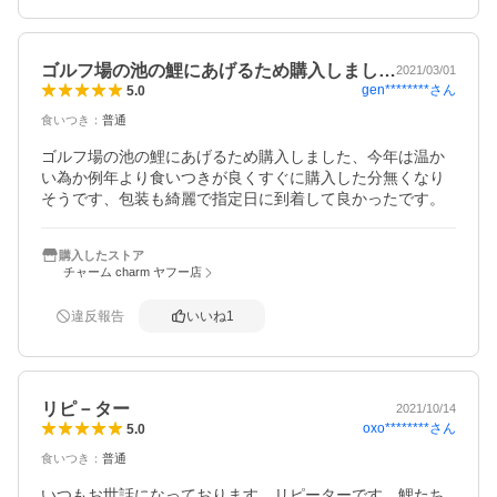
ゴルフ場の池の鯉にあげるため購入しまし…
2021/03/01
gen********
さん
5.0
食いつき
：
普通
ゴルフ場の池の鯉にあげるため購入しました、今年は温か
い為か例年より食いつきが良くすぐに購入した分無くなり
そうです、包装も綺麗で指定日に到着して良かったです。
購入したストア
チャーム charm ヤフー店
違反報告
いいね
1
リピ－ター
2021/10/14
oxo********
さん
5.0
食いつき
：
普通
いつもお世話になっております。リピーターです。鯉たち