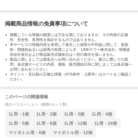
掲載商品情報の免責事項について
掲載している情報の精度には万全を期しておりますが、その内容の正確
性、安全性、有用性を保証するものではありません。
本サービスの情報内容を使用して発生した損害や不利益に関して、直接
的・間接的あるいは損害の程度によらず、 LINEヤフー株式会社、情報提
供会社各社および商品販売店舗各社は一切の責任を負いません。
製品に関しましては製造元へお問い合わせください。購入に際しての質
問、各店舗サービスの内容、価格、販売開始日等に関しましては各店舗へ
お問い合わせください。
ポイント・支払額の正確な情報（付与条件・上限等）はカートをご確認く
ださい。
このページの関連情報
他のバリエーション（種類×セット数）
1L用・1個
1L用・2個
1L用・3個
1L用・4個
1L用・5個
1L用・6個
1L用・12個
1L用・24個
マイボトル用・6個
マイボトル用・12個