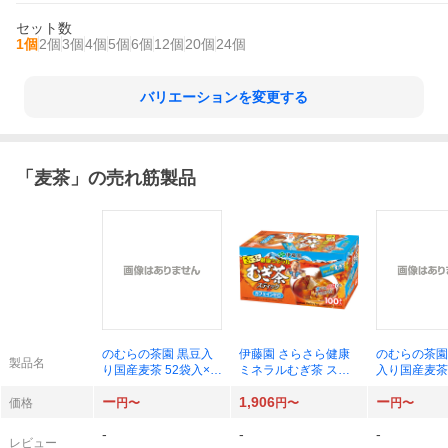
セット数
1個
2個
3個
4個
5個
6個
12個
20個
24個
バリエーションを変更する
「
麦茶
」の売れ筋製品
のむらの茶園 黒豆入
伊藤園 さらさら健康
のむらの茶園
製品名
り国産麦茶 52袋入×1
ミネラルむぎ茶 ステ
入り国産麦茶 
袋
ィック 100本入×1個
ー
1,906
ー
価格
円〜
円〜
円〜
-
-
-
レビュー