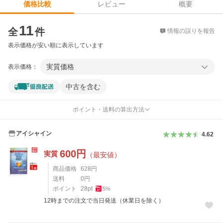
レビュー
概要
価格比較
価格比較
11
全
件
情報の誤りを報告
表示価格が安い順に表示しています
実質価格
表示価格：
中古を含む
ポイント・送料の算出方法
アイシャイン
4.62
600
円
実質
（最安値）
商品価格
628
円
送料
0
円
ポイント
28
pt
5
%
12時までの注文で当日発送（休業日を除く）