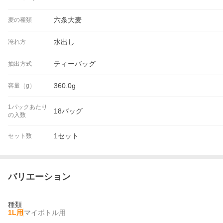
六条大麦
麦の種類
水出し
淹れ方
ティーバッグ
抽出方式
360.0g
容量（g）
1パックあたり
18バッグ
の入数
1セット
セット数
バリエーション
種類
1L用
マイボトル用