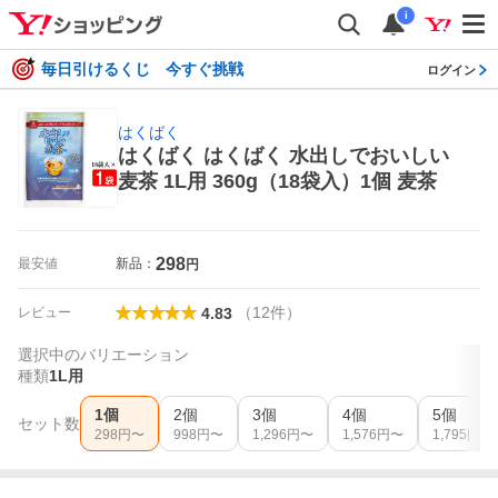
i
毎日引けるくじ 今すぐ挑戦
ログイン
はくばく
はくばく はくばく 水出しでおいしい
麦茶 1L用 360g（18袋入）1個 麦茶
298
最安値
新品：
円
（
12
件
）
レビュー
4.83
選択中のバリエーション
種類
1L用
1個
2個
3個
4個
5個
セット数
298
円〜
998
円〜
1,296
円〜
1,576
円〜
1,795
円〜