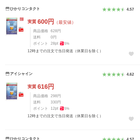
ひかりコンタクト
4.57
600
円
実質
（最安値）
商品価格
628
円
送料
0
円
ポイント
28
pt
5
%
12時までの注文で当日発送（休業日を除く）
アイシャイン
4.62
616
円
実質
商品価格
298
円
送料
330
円
ポイント
12
pt
5
%
12時までの注文で当日発送（休業日を除く）
ひかりコンタクト
4.57