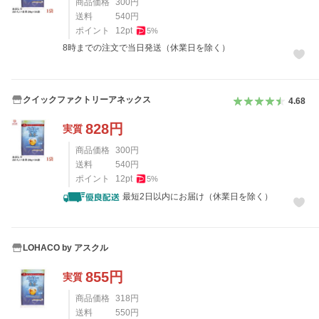
商品価格
300
円
送料
540
円
ポイント
12
pt
5
%
8時までの注文で当日発送（休業日を除く）
クイックファクトリーアネックス
4.68
828
円
実質
商品価格
300
円
送料
540
円
ポイント
12
pt
5
%
最短2日以内にお届け（休業日を除く）
LOHACO by アスクル
855
円
実質
商品価格
318
円
送料
550
円