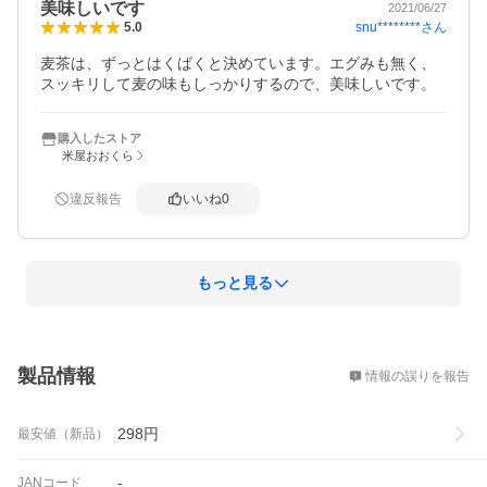
美味しいです
2021/06/27
snu********
さん
5.0
麦茶は、ずっとはくばくと決めています。エグみも無く、
スッキリして麦の味もしっかりするので、美味しいです。
購入したストア
米屋おおくら
違反報告
いいね
0
もっと見る
概要
製品情報
情報の誤りを報告
298
円
最安値（新品）
-
JANコード