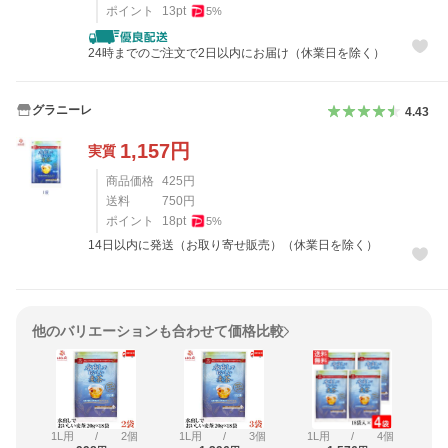
ポイント
13
pt
5
%
24時までのご注文で2日以内にお届け（休業日を除く）
グラニーレ
4.43
1,157
円
実質
商品価格
425
円
送料
750
円
ポイント
18
pt
5
%
14日以内に発送（お取り寄せ販売）（休業日を除く）
他のバリエーションも合わせて価格比較
1L用
/
2個
1L用
/
3個
1L用
/
4個