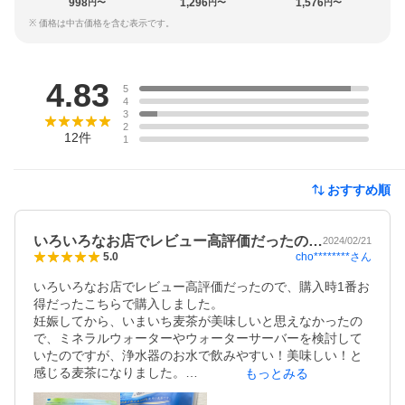
998
1,296
1,576
円〜
円〜
円〜
※ 価格は中古価格を含む表示です。
レビュー
4.83
5
4
3
2
12
件
1
おすすめ順
いろいろなお店でレビュー高評価だったの…
2024/02/21
cho********
さん
5.0
いろいろなお店でレビュー高評価だったので、購入時1番お
得だったこちらで購入しました。

妊娠してから、いまいち麦茶が美味しいと思えなかったの
で、ミネラルウォーターやウォーターサーバーを検討して
いたのですが、浄水器のお水で飲みやすい！美味しい！と
感じる麦茶になりました。

もっとみる
袋にチャックもついていて、保存に便利です。
