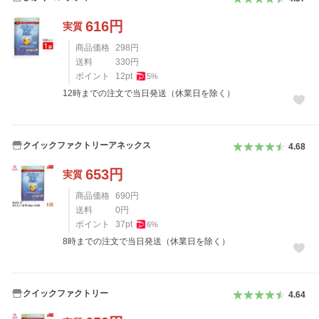
616
円
実質
商品価格
298
円
送料
330
円
ポイント
12
pt
5
%
12時までの注文で当日発送（休業日を除く）
クイックファクトリーアネックス
4.68
653
円
実質
商品価格
690
円
送料
0
円
ポイント
37
pt
6
%
8時までの注文で当日発送（休業日を除く）
クイックファクトリー
4.64