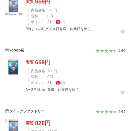
659
円
実質
商品価格
690
円
送料
0
円
ポイント
31
pt
5
%
8時までの注文で当日発送（休業日を除く）
korezo店
4.69
669
円
実質
商品価格
700
円
送料
0
円
ポイント
31
pt
5
%
3〜5日以内に発送（休業日を除く）
クイックファクトリー
4.64
828
円
実質