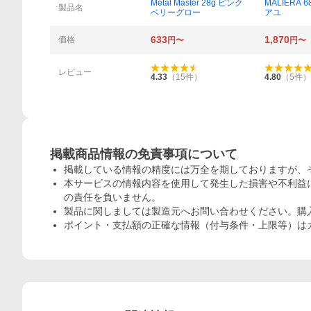
Metal Master 28g ピンク
MALIERA 
製品名
ベリーグロー
アユ
633
1,870
価格
円〜
円〜
レビュー
4.33
（
15
件）
4.80
（
5
件）
掲載商品情報の免責事項について
掲載している情報の精度には万全を期しておりますが、
本サービスの情報内容を使用して発生した損害や不利益に
の責任を負いません。
製品に関しましては製造元へお問い合わせください。購
ポイント・支払額の正確な情報（付与条件・上限等）は