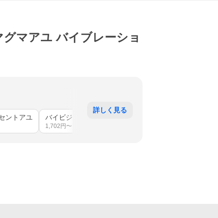
51 マグマアユ バイブレーショ
詳しく見る
セントアユ
バイビジブルアユ
マグマアユ
マットアユ
秋
1,702
円〜
1,782
円〜
1,593
円〜
1,76