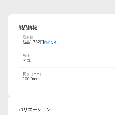
製品情報
最安値
1,782
円
新品
商品を見る
魚種
アユ
長さ（mm）
100.0mm
バリエーション