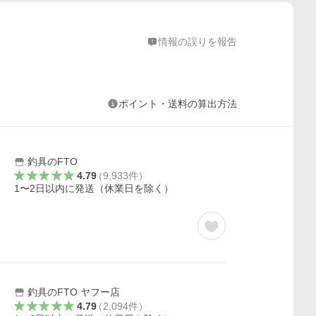
情報の誤りを報告
ポイント・送料の算出方法
釣具のFTO
4.79
（
9,933
件
）
1〜2日以内に発送（休業日を除く）
釣具のFTO ヤフー店
4.79
（
2,094
件
）