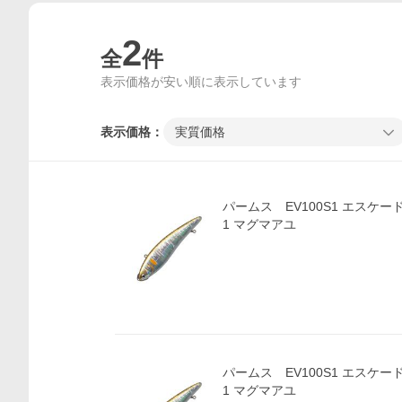
2
全
件
表示価格が安い順に表示しています
表示価格：
実質価格
パームス EV100S1 エスケードバ
1 マグマアユ
価格比較
パームス EV100S1 エスケードバ
1 マグマアユ