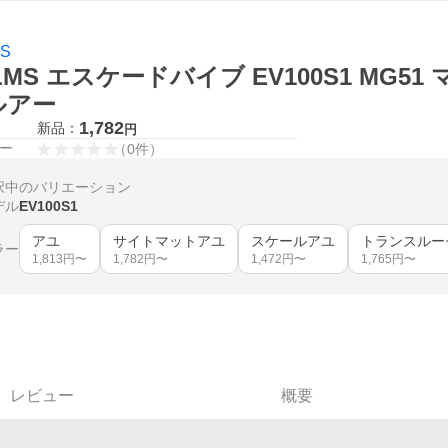
MS
LMS エスケードバイブ EV100S1 MG
ルアー
1,782
新品：
円
ー
（
0
件
）
択中のバリエーション
デル
EV100S1
アユ
サイトマットアユ
スケールアユ
トランスルー
ラー
1,813
円〜
1,782
円〜
1,472
円〜
1,765
円〜
レビュー
概要