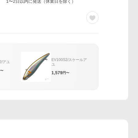
1〜2日以内に発送（休業日を除く）
EV100S2/スケールア
S2/アユ
ユ
〜
1,579
円〜