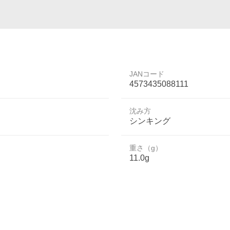
JANコード
4573435088111
沈み方
シンキング
重さ（g）
11.0g