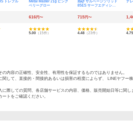
68S トレフル
Metal Master 21g ピンク
熱砂 サルベージソリッド
ナレ
ベリーグロー
85ES サーフエディショ
ン XG-V85W 007 Aブルピ
ンイワシ
616
715
1,4
円〜
円〜
5.00
（
15
件）
4.48
（
23
件）
4.7
その内容の正確性、安全性、有用性を保証するものではありません。
関して、直接的・間接的あるいは損害の程度によらず、 LINEヤフー
入に際しての質問、各店舗サービスの内容、価格、販売開始日等に関し
カートをご確認ください。