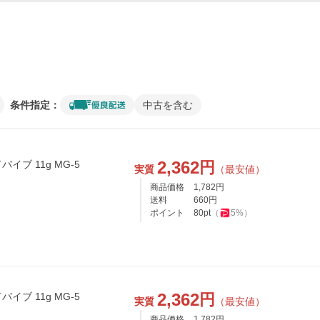
条件指定：
中古を含む
2,362
円
イブ 11g MG-5
実質
（最安値）
商品価格
1,782
円
送料
660
円
ポイント
80
pt
（
5
%）
2,362
円
イブ 11g MG-5
実質
（最安値）
商品価格
1,782
円