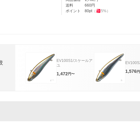
送料
660
円
ポイント
80
pt
（
5
%）
EV100S1/スケールア
較
EV100
ユ
1,576
円
1,472
円〜