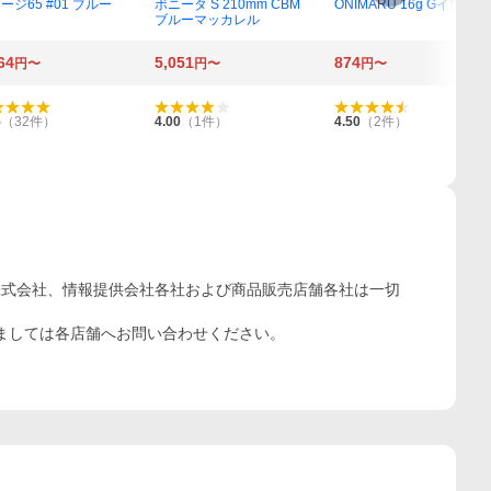
ージ65 #01 ブルー
ボニータ S 210mm CBM
ONIMARU 16g Gイワシ
ブルーマッカレル
64
5,051
874
円〜
円〜
円〜
5
（
32
件）
4.00
（
1
件）
4.50
（
2
件）
株式会社、情報提供会社各社および商品販売店舗各社は一切
ましては各店舗へお問い合わせください。