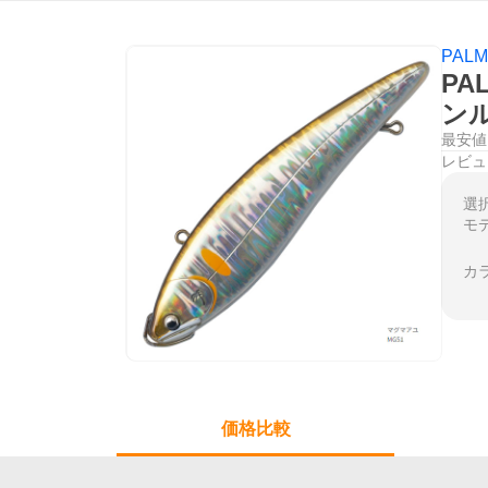
PAL
PA
ン
最安値
レビュ
選
モ
カ
価格比較