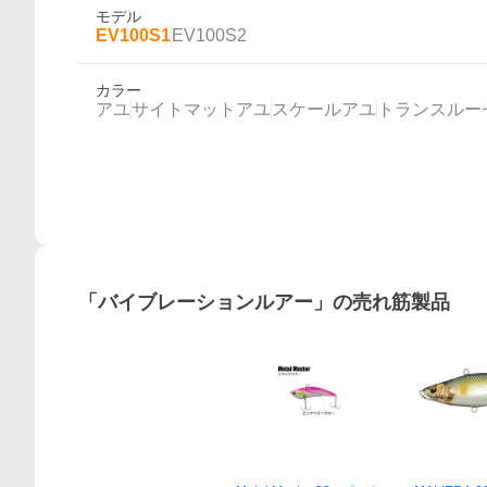
モデル
EV100S1
EV100S2
カラー
アユ
サイトマットアユ
スケールアユ
トランスルー
概要
「
バイブレーションルアー
」の売れ筋製品