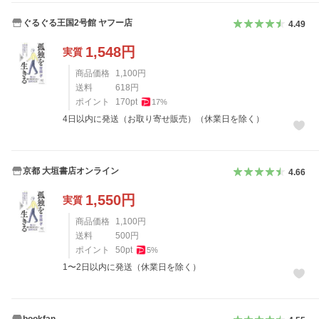
ぐるぐる王国2号館 ヤフー店
4.49
1,548
円
実質
商品価格
1,100
円
送料
618
円
ポイント
170
pt
17
%
4日以内に発送（お取り寄せ販売）（休業日を除く）
京都 大垣書店オンライン
4.66
1,550
円
実質
商品価格
1,100
円
送料
500
円
ポイント
50
pt
5
%
1〜2日以内に発送（休業日を除く）
bookfan