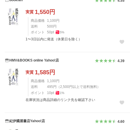
4.55
1,550
円
実質
商品価格
1,100
円
送料
500
円
ポイント
50
pt
5
%
1〜3日以内に発送（休業日を除く）
HMV&BOOKS online Yahoo!店
4.39
1,585
円
実質
商品価格
1,100
円
送料
495
円
（
2,500
円以上で送料無料）
ポイント
10
pt
1
%
在庫状況は商品詳細のリンク先を確認下さい
紀伊國屋書店Yahoo!店
4.60