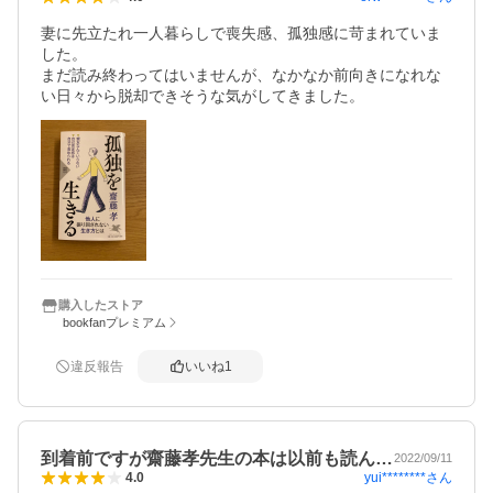
妻に先立たれ一人暮らしで喪失感、孤独感に苛まれていま
した。

まだ読み終わってはいませんが、なかなか前向きになれな
い日々から脱却できそうな気がしてきました。
購入したストア
bookfanプレミアム
違反報告
いいね
1
到着前ですが齋藤孝先生の本は以前も読ん…
2022/09/11
yui********
さん
4.0