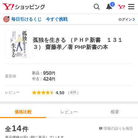
i
毎日引けるくじ 今すぐ挑戦
ログイン
孤独を生きる （ＰＨＰ新書 １３１
３） 齋藤孝／著 PHP新書の本
950
新品：
円
最安値
424
中古：
円
（
4
件
）
レビュー
4.50
レビュー
概要
価格比較
価格比較
14
全
件
情報の誤りを報告
表示価格が安い順に表示しています