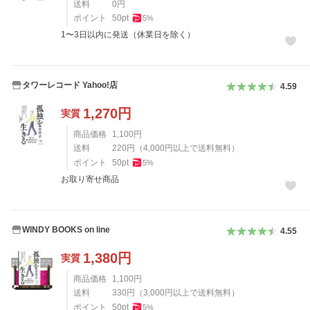
送料
0
円
ポイント
50
pt
5
%
1〜3日以内に発送（休業日を除く）
タワーレコード Yahoo!店
4.59
1,270
円
実質
商品価格
1,100
円
送料
220
円
（
4,000
円以上で送料無料）
ポイント
50
pt
5
%
お取り寄せ商品
WINDY BOOKS on line
4.55
1,380
円
実質
商品価格
1,100
円
送料
330
円
（
3,000
円以上で送料無料）
ポイント
50
pt
5
%