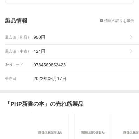
概要
製品情報
情報の誤りを報告
950
円
最安値（新品）
424
円
最安値（中古）
9784569852423
JANコード
2022年06月17日
発売日
「
PHP新書の本
」の売れ筋製品