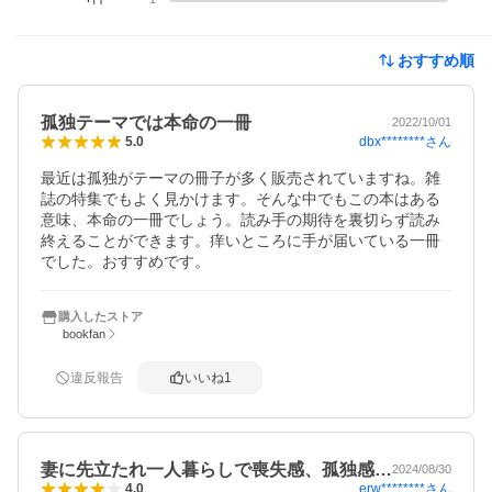
おすすめ順
孤独テーマでは本命の一冊
2022/10/01
dbx********
さん
5.0
最近は孤独がテーマの冊子が多く販売されていますね。雑
誌の特集でもよく見かけます。そんな中でもこの本はある
意味、本命の一冊でしょう。読み手の期待を裏切らず読み
終えることができます。痒いところに手が届いている一冊
でした。おすすめです。
購入したストア
bookfan
違反報告
いいね
1
妻に先立たれ一人暮らしで喪失感、孤独感…
2024/08/30
erw********
さん
4.0