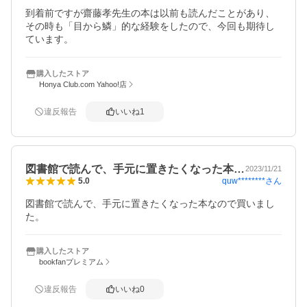
到着前ですが齋藤孝先生の本は以前も読んだことがあり、
その時も「目から鱗」的な経験をしたので、今回も期待し
ています。
購入したストア
Honya Club.com Yahoo!店
違反報告
いいね
1
図書館で読んで、手元に置きたくなった本…
2023/11/21
quw********
さん
5.0
図書館で読んで、手元に置きたくなった本なので買いまし
た。
購入したストア
bookfanプレミアム
違反報告
いいね
0