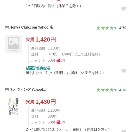
1〜3日以内に発送（休業日を除く）
Honya Club.com Yahoo!店
4.70
1,420
円
実質
商品価格
1,100
円
送料
370
円
（
3,500
円以上で送料無料）
ポイント
50
pt
5
%
9時までのご注文で明日にお届け（休業日を除く）
ネオウィング Yahoo!店
4.28
1,430
円
実質
商品価格
1,100
円
送料
380
円
ポイント
50
pt
5
%
2〜4日以内に発送（メーカー在庫）（休業日を除く）