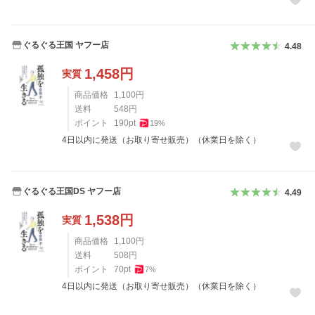
ぐるぐる王国 ヤフー店
4.48
1,458
円
実質
商品価格
1,100
円
送料
548
円
ポイント
190
pt
19
%
4日以内に発送（お取り寄せ販売）（休業日を除く）
ぐるぐる王国DS ヤフー店
4.49
1,538
円
実質
商品価格
1,100
円
送料
508
円
ポイント
70
pt
7
%
4日以内に発送（お取り寄せ販売）（休業日を除く）