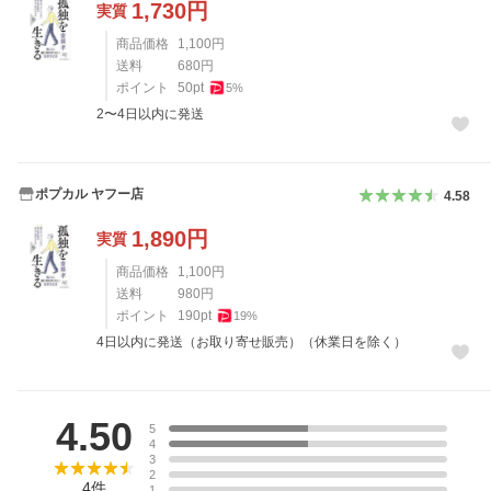
1,730
円
実質
商品価格
1,100
円
送料
680
円
ポイント
50
pt
5
%
2〜4日以内に発送
ポプカル ヤフー店
4.58
1,890
円
実質
商品価格
1,100
円
送料
980
円
ポイント
190
pt
19
%
4日以内に発送（お取り寄せ販売）（休業日を除く）
レビュー
4.50
5
4
3
2
4
件
1