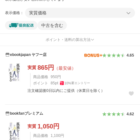
実質価格
表示価格：
中古を含む
ポイント・送料の算出方法
ebookjapan ヤフー店
4.65
865
円
実質
（最安値）
商品価格
950
円
ポイント
85
pt
10
%
要エントリー
注文確認後0日以内にご提供（休業日を除く）
bookfanプレミアム
4.62
1,050
円
実質
商品価格
1,100
円