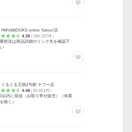
HMV&BOOKS online Yahoo!店
4.39
（
180,107
件
）
庫状況は商品詳細のリンク先を確認下
い
ぐるぐる王国2号館 ヤフー店
4.49
（
35,051
件
）
日以内に発送（お取り寄せ販売）（休業
を除く）