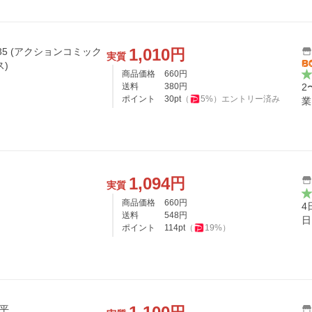
1,010
円
 35 (アクションコミック
実質
ス)
商品価格
660
円
送料
380
円
2
ポイント
30
pt
（
5
%）
エントリー済み
業
1,094
円
実質
商品価格
660
円
4
送料
548
円
日
ポイント
114
pt
（
19
%）
良平