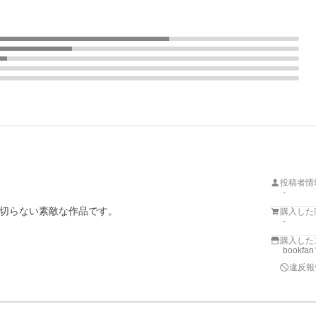
投稿者情
-


切らない素敵な作品です。

購入した
-
購入した
bookf
違反報