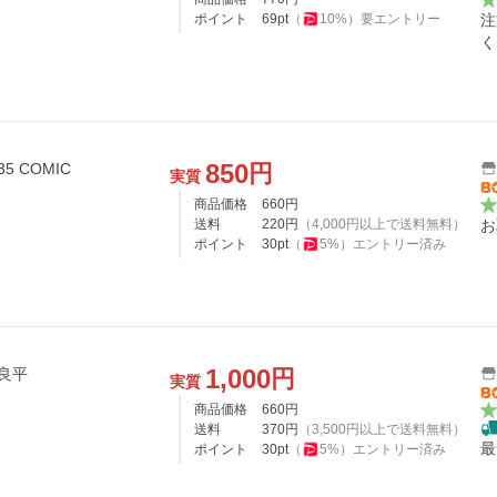
ポイント
69
pt
（
10
%）
要エントリー
注
く
850
円
 COMIC
実質
商品価格
660
円
送料
220
円
（
4,000
円以上で送料無料）
お
ポイント
30
pt
（
5
%）
エントリー済み
1,000
円
良平
実質
商品価格
660
円
送料
370
円
（
3,500
円以上で送料無料）
最
ポイント
30
pt
（
5
%）
エントリー済み