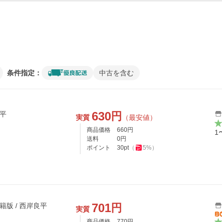
条件指定：
中古を含む
630
円
良平
実質
（最安値）
商品価格
660
円
1
送料
0
円
ポイント
30
pt
（
5
%）
701
円
籍版 / 西岸良平
実質
商品価格
770
円