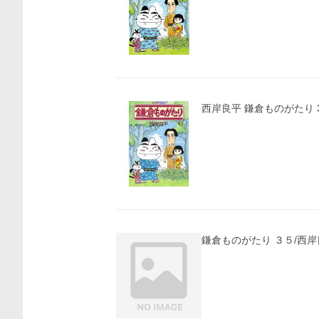
西岸良平 鎌倉ものがたり 35
鎌倉ものがたり ３５/西岸