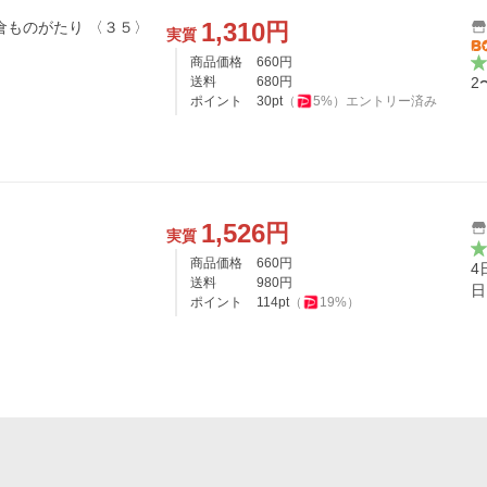
1,310
円
ョンコミックス 鎌倉ものがたり 〈３５〉
実質
商品価格
660
円
送料
680
円
2
ポイント
30
pt
（
5
%）
エントリー済み
1,526
円
実質
商品価格
660
円
4
送料
980
円
日
ポイント
114
pt
（
19
%）