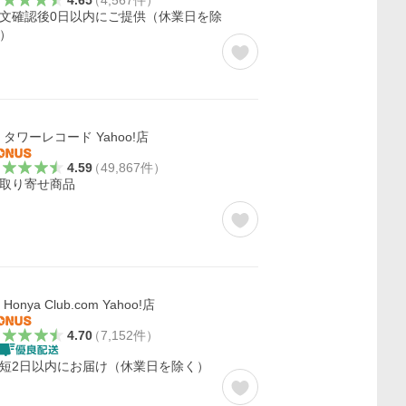
4.65
（
4,567
件
）
文確認後0日以内にご提供（休業日を除
）
タワーレコード Yahoo!店
4.59
（
49,867
件
）
取り寄せ商品
Honya Club.com Yahoo!店
4.70
（
7,152
件
）
短2日以内にお届け（休業日を除く）