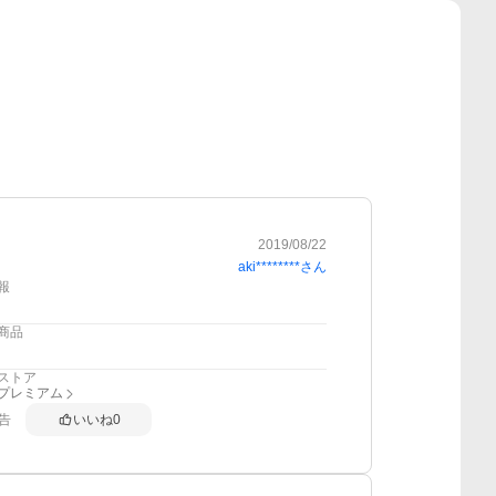
2019/08/22
aki********
さん
報
商品
ストア
anプレミアム
告
いいね
0