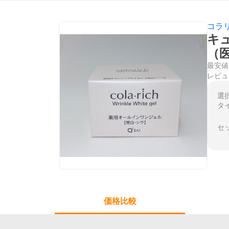
コラ
キュ
（
最安値
レビュ
選
タ
セ
価格比較