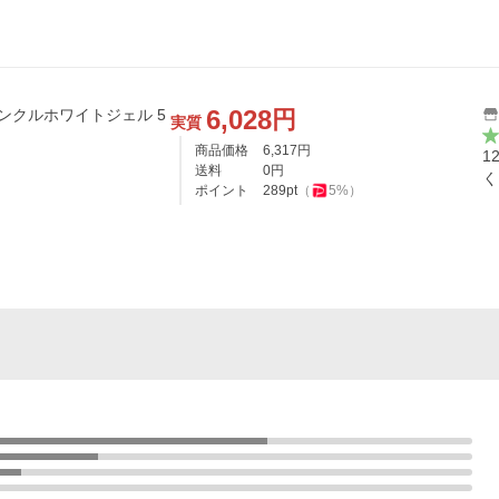
6,028
円
ンクルホワイトジェル 5
実質
商品価格
6,317
円
1
送料
0
円
く
ポイント
289
pt
（
5
%）