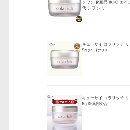
ンワン 化粧品 IKKO エイジ
代 シワ シミ
キューサイ コラリッチ リ
5g おまけつき
キューサイ コラリッチ リ
5g 医薬部外品