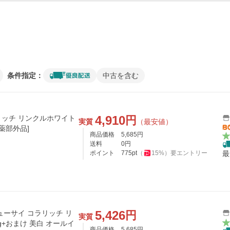
条件指定：
中古を含む
4,910
円
ッチ リンクルホワイト
実質
（最安値）
医薬部外品]
商品価格
5,685
円
送料
0
円
ポイント
775
pt
（
15
%）
要エントリー
最
5,426
円
ューサイ コラリッチ リ
実質
g+おまけ 美白 オールイ
商品価格
5,685
円