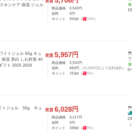
5,706
円
実質
 スキンケア 保湿 ジェル
商品価格
6,540
円
1
送料
0
円
ポイント
834
pt
（
14
%）
5,957
円
イトジェル 55g キュ
実質
フ
 保湿 美白 しわ対策 40
商品価格
5,550
円
フト 2025 2026
送料
660
円
（
10,000
円以上で送料無料）
0
ポイント
253
pt
（
5
%）
6,028
円
イトジェル 55g キュ
実質
商品価格
6,317
円
2
送料
0
円
（
ポイント
289
pt
（
5
%）