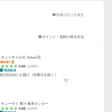
情報の誤りを報告
ポイント・送料の算出方法
キューサイ公式 Yahoo!店
4.80
（
138
件
）
短2日以内にお届け（休業日を除く）
キューサイ 青汁 岐阜センター
4.85
（
145
件
）