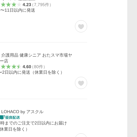
4.23
（
7,795
件
）
0〜11日以内に発送
介護用品 健康シニア おたスマ市場ヤ
ー店
4.60
（
80
件
）
〜2日以内に発送（休業日を除く）
LOHACO by アスクル
4時までのご注文で2日以内にお届け
休業日を除く）