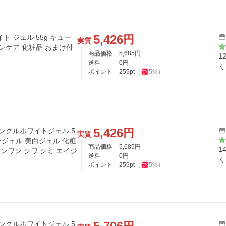
5,426
円
 ジェル 55g キュー
実質
ンケア 化粧品 おまけ付
商品価格
5,685
円
1
送料
0
円
く
ポイント
259
pt
（
5
%）
5,426
円
ンクルホワイトジェル 5
実質
ンジェル 美白ジェル 化粧
商品価格
5,685
円
1
ンワン シワ シミ エイジ
送料
0
円
く
ポイント
259
pt
（
5
%）
ンクルホワイトジェル 5