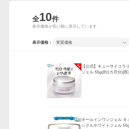
10
全
件
表示価格が安い順に表示しています
表示価格：
実質価格
【公式】キューサイコラリ
ジェル 55g(約1カ月分)[
オールインワンジェル キ
ンクルホワイトジェル 55