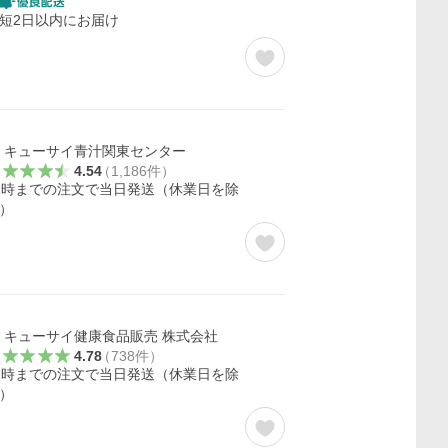
短2日以内にお届け
キューサイ青汁関東センター
4.54
（
1,186
件
）
2時までの注文で当日発送（休業日を除
）
キューサイ健康食品販売 株式会社
4.78
（
738
件
）
2時までの注文で当日発送（休業日を除
）