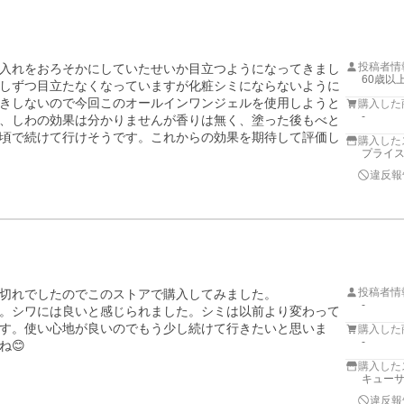
投稿者情
入れをおろそかにしていたせいか目立つようになってきまし
60歳以
しずつ目立たなくなっていますが化粧シミにならないように
きしないので今回このオールインワンジェルを使用しようと
購入した
-
、しわの効果は分かりませんが香りは無く、塗った後もべと
頃で続けて行けそうです。これからの効果を期待して評価し
購入した
プライス
違反報
投稿者情
切れでしたのでこのストアで購入してみました。

-
。シワには良いと感じられました。シミは以前より変わって
す。使い心地が良いのでもう少し続けて行きたいと思いま
購入した
-
ね😊
購入した
キューサ
違反報