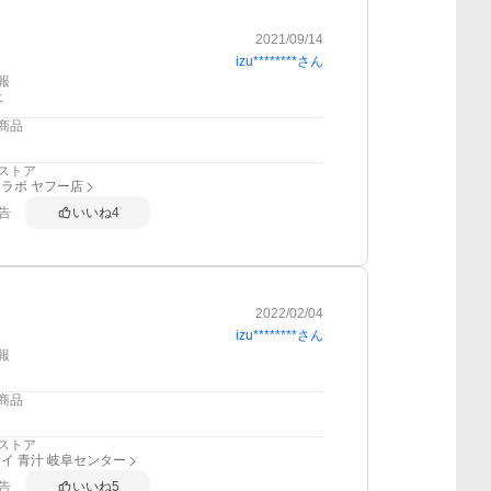
2021/09/14
izu********
さん
報
上
商品
ストア
ラボ ヤフー店
告
いいね
4
2022/02/04
izu********
さん
報
商品
ストア
イ 青汁 岐阜センター
告
いいね
5