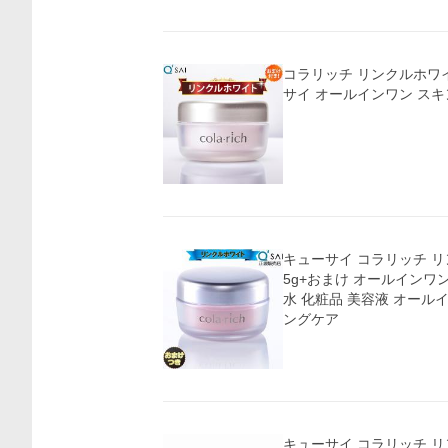
コラリッチ リンクルホワイト
サイ オールインワン スキ
価格比較
キューサイ コラリッチ リ
5g+おまけ オールインワ
水 化粧品 美容液 オールイ
ングケア
キューサイ コラリッチ リ