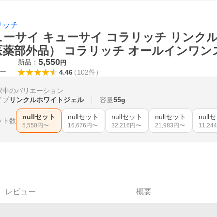
リッチ
ーサイ キューサイ コラリッチ リンクルホ
医薬部外品） コラリッチ オールインワン
5,550
新品：
円
ー
4.46
（
102
件
）
択中のバリエーション
イプ
リンクルホワイトジェル
容量
55g
nullセット
nullセット
nullセット
nullセット
null
ット数
5,550
円〜
16,676
円〜
32,216
円〜
21,983
円〜
11,244
レビュー
概要