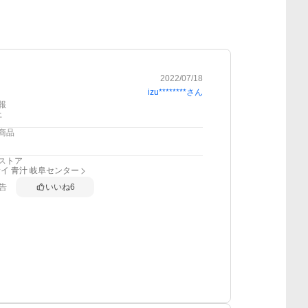
2022/07/18
izu********
さん
報
上
商品
ストア
イ 青汁 岐阜センター
告
いいね
6