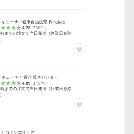
キューサイ健康食品販売 株式会社
4.78
（
738
件
）
2時までの注文で当日発送（休業日を除
）
キューサイ 青汁 岐阜センター
4.85
（
145
件
）
4時までの注文で当日発送（休業日を除
）
リコメン堂生活館