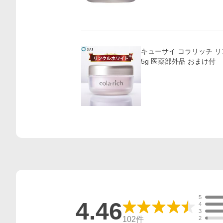
キューサイ コラリッチ リ
5g 医薬部外品 おまけ付
5
4.46
4
3
102
件
2