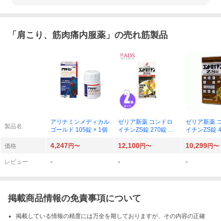
「
肩こり、筋肉痛内服薬
」の売れ筋製品
アリナミンメディカル
ゼリア新薬 コンドロ
ゼリア新薬 
製品名
ゴールド 105錠 × 1個
イチンZS錠 270錠 × 2
イチンZS錠 45
個
個
4,247
12,100
10,299
価格
円〜
円〜
円〜
-
-
-
レビュー
掲載商品情報の免責事項について
掲載している情報の精度には万全を期しておりますが、その内容の正確