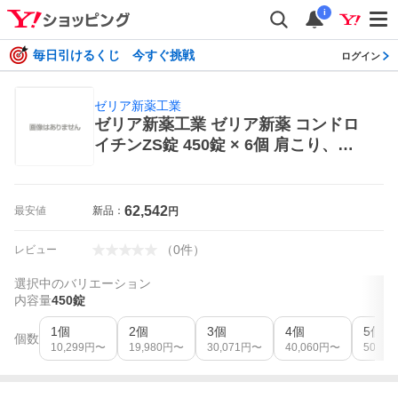
i
毎日引けるくじ 今すぐ挑戦
ログイン
ゼリア新薬工業
ゼリア新薬工業 ゼリア新薬 コンドロ
イチンZS錠 450錠 × 6個 肩こり、筋
肉痛内服薬
62,542
最安値
新品：
円
（
0
件
）
レビュー
選択中のバリエーション
内容量
450錠
1個
2個
3個
4個
5個
個数
10,299
円〜
19,980
円〜
30,071
円〜
40,060
円〜
50,979