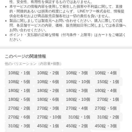
性、安全性、有用性を保証するものではありません。
本サービスの情報内容を使用して発生した損害や不利益に関して、直接
的・間接的あるいは損害の程度によらず、 LINEヤフー株式会社、情報提
供会社各社および商品販売店舗各社は一切の責任を負いません。
製品に関しましては製造元へお問い合わせください。購入に際しての質
問、各店舗サービスの内容、価格、販売開始日等に関しましては各店舗へ
お問い合わせください。
ポイント・支払額の正確な情報（付与条件・上限等）はカートをご確認く
ださい。
このページの関連情報
他のバリエーション（内容量×個数）
108錠・1個
108錠・2個
108錠・3個
108錠・4個
108錠・5個
108錠・6個
108錠・10個
150錠・1個
180錠・1個
180錠・2個
180錠・3個
180錠・4個
180錠・5個
180錠・6個
180錠・10個
270錠・1個
270錠・2個
270錠・3個
270錠・4個
270錠・5個
270錠・6個
270錠・10個
310錠・1個
310錠・2個
310錠・3個
450錠・1個
450錠・2個
450錠・3個