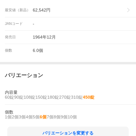
62,542
円
最安値（新品）
-
JANコード
1964年12月
発売日
6.0個
個数
バリエーション
内容量
60錠
90錠
108錠
150錠
180錠
270錠
310錠
450錠
個数
1個
2個
3個
4個
5個
6個
7個
8個
9個
10個
バリエーションを変更する