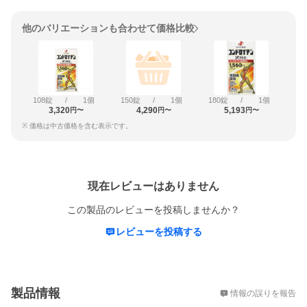
他のバリエーションも合わせて価格比較
108錠
/
1個
150錠
/
1個
180錠
/
1個
3,320
4,290
5,193
円〜
円〜
円〜
※ 価格は中古価格を含む表示です。
レビュー
現在レビューはありません
この製品のレビューを投稿しませんか？
レビューを投稿する
概要
製品情報
情報の誤りを報告