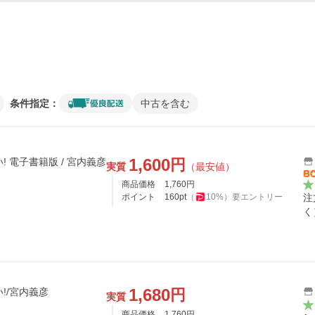
条件指定：
中古を含む
1,600
円
 電子書籍版 / 宮内義彦
実質
（最安値）
商品価格
1,760
円
ポイント
160
pt
（
10
%）
要エントリー
注
く
1,680
円
!/宮内義彦
実質
商品価格
1,760
円