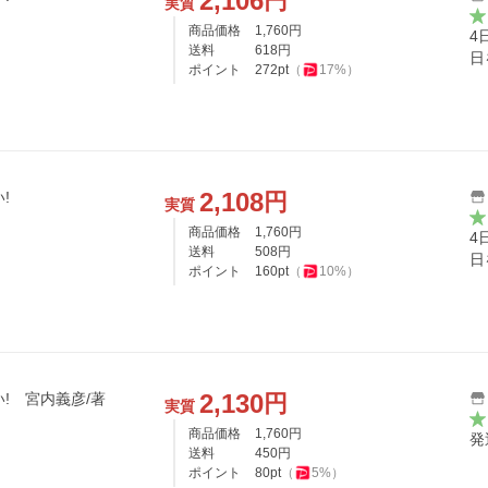
2,106
円
実質
商品価格
1,760
円
4
送料
618
円
日
ポイント
272
pt
（
17
%）
2,108
円
!
実質
商品価格
1,760
円
4
送料
508
円
日
ポイント
160
pt
（
10
%）
2,130
円
! 宮内義彦/著
実質
商品価格
1,760
円
発
送料
450
円
ポイント
80
pt
（
5
%）