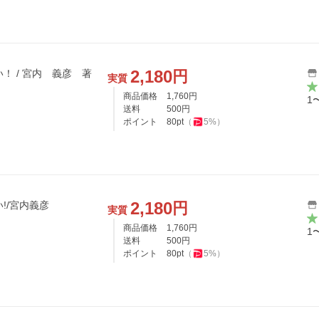
2,180
円
！ / 宮内 義彦 著
実質
商品価格
1,760
円
1
送料
500
円
ポイント
80
pt
（
5
%）
2,180
円
!/宮内義彦
実質
商品価格
1,760
円
1
送料
500
円
ポイント
80
pt
（
5
%）