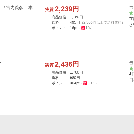
2,239
円
グッドリスクをとりなさい! / 宮内義彦 〔本〕
実質
商品価格
1,760
円
在
送料
495
円
（
2,500
円以上で送料無料）
さ
ポイント
16
pt
（
1
%）
2,436
円
!
実質
商品価格
1,760
円
4
送料
980
円
日
ポイント
304
pt
（
19
%）