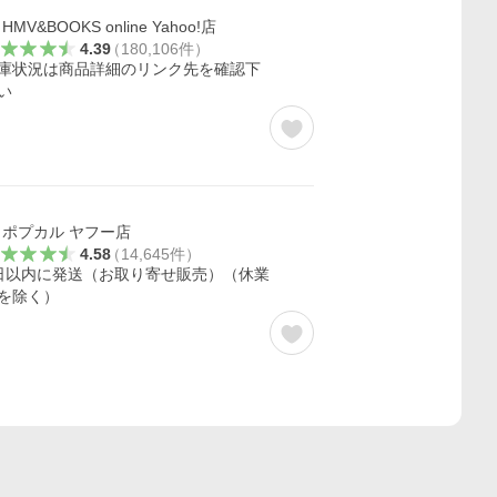
HMV&BOOKS online Yahoo!店
4.39
（
180,106
件
）
庫状況は商品詳細のリンク先を確認下
い
ポプカル ヤフー店
4.58
（
14,645
件
）
日以内に発送（お取り寄せ販売）（休業
を除く）