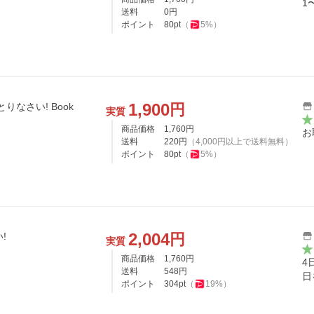
1
送料
0
円
ポイント
80
pt
（
5
%）
1,900
円
りなさい! Book
実質
商品価格
1,760
円
お
送料
220
円
（
4,000
円以上で送料無料）
ポイント
80
pt
（
5
%）
2,004
円
!
実質
商品価格
1,760
円
4
送料
548
円
日
ポイント
304
pt
（
19
%）