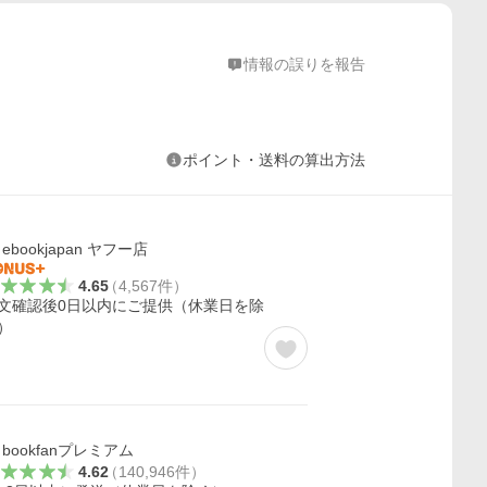
情報の誤りを報告
ポイント・送料の算出方法
ebookjapan ヤフー店
4.65
（
4,567
件
）
文確認後0日以内にご提供（休業日を除
）
bookfanプレミアム
4.62
（
140,946
件
）