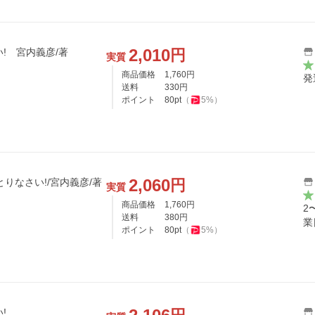
2,010
円
! 宮内義彦/著
実質
商品価格
1,760
円
発
送料
330
円
ポイント
80
pt
（
5
%）
2,060
円
とりなさい!/宮内義彦/著
実質
商品価格
1,760
円
2
送料
380
円
業
ポイント
80
pt
（
5
%）
!