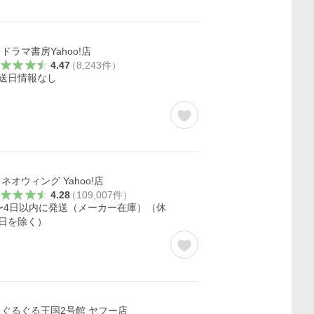
ドラマ書房Yahoo!店
4.47
（
8,243
件
）
送日情報なし
ネオウィング Yahoo!店
4.28
（
109,007
件
）
〜4日以内に発送（メーカー在庫）（休
日を除く）
ぐるぐる王国2号館 ヤフー店