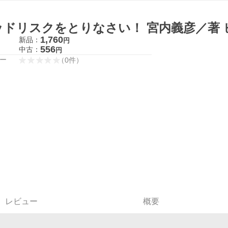
ッドリスクをとりなさい！ 宮内義彦／著
1,760
新品：
円
556
中古：
円
ー
（
0
件
）
レビュー
概要