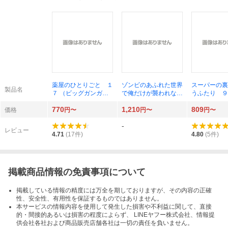
薬屋のひとりごと １
ゾンビのあふれた世界
スーパーの裏
製品名
７ （ビッグガンガン
で俺だけが襲われな
うふたり ９
コミックス） 日向夏
い フルカラーコミッ
グガンガンコ
770
1,210
809
／原作 ねこクラゲ／
ク ５ （ＣＯＭＩＣ
ス） 地主／
価格
円〜
円〜
円〜
作画 七緒一綺／構
らぐちゅう） 増田ち
-
成 しのとうこ／キャ
ひろ／著 裏地ろくろ
レビュー
ラクター原案
／原作
4.71
(
17
件)
4.80
(
5
件)
掲載商品情報の免責事項について
掲載している情報の精度には万全を期しておりますが、その内容の正確
性、安全性、有用性を保証するものではありません。
本サービスの情報内容を使用して発生した損害や不利益に関して、直接
的・間接的あるいは損害の程度によらず、 LINEヤフー株式会社、情報提
供会社各社および商品販売店舗各社は一切の責任を負いません。