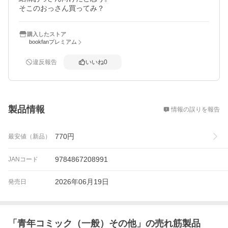
そこのおっさん買ってみ？
購入したストア
bookfanプレミアム
違反報告
いいね
0
概要
製品情報
情報の誤りを報告
770
円
最安値（新品）
9784867208991
JANコード
2026年06月19日
発売日
「
青年コミック（一般）その他
」の売れ筋製品