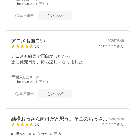
bookfanプレミアム
違反報告
いいね
0
アニメも面白い♩
2026/07/09
dez********
さん
5.0
アニメも綺麗で面白かったから

更に発売日が、待ち遠しくなりました！
購入したストア
bookfanプレミアム
違反報告
いいね
0
結構おっさん向けだと思う。そこのおっさ…
2026/06/28
trj********
さん
5.0
結構おっさん向けだと思う。
