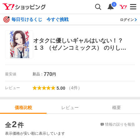
i
毎日引けるくじ 今すぐ挑戦
ログイン
オタクに優しいギャルはいない！？
１３ （ゼノンコミックス） のりしろ
ちゃん 青年コミック（一般）その他
770
最安値
新品：
円
（
4
件
）
レビュー
5.00
レビュー
概要
価格比較
価格比較
2
全
件
情報の誤りを報告
表示価格が安い順に表示しています