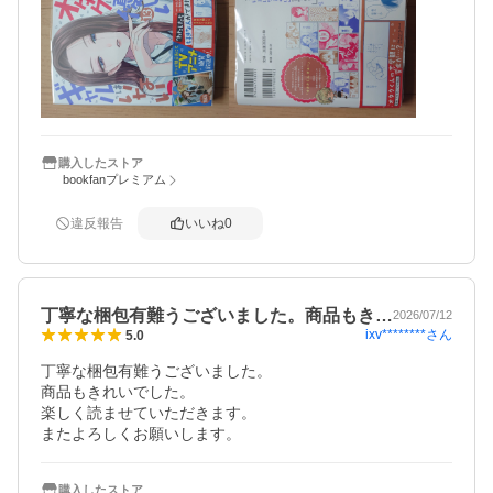
購入したストア
bookfanプレミアム
違反報告
いいね
0
丁寧な梱包有難うございました。商品もき…
2026/07/12
ixv********
さん
5.0
丁寧な梱包有難うございました。

商品もきれいでした。

楽しく読ませていただきます。

またよろしくお願いします。
購入したストア