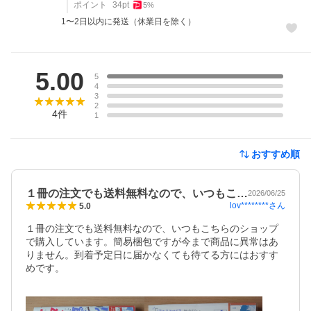
ポイント
34
pt
5
%
1〜2日以内に発送（休業日を除く）
レビュー
5.00
5
4
3
2
4
件
1
おすすめ順
１冊の注文でも送料無料なので、いつもこ…
2026/06/25
lov********
さん
5.0
１冊の注文でも送料無料なので、いつもこちらのショップ
で購入しています。簡易梱包ですが今まで商品に異常はあ
りません。到着予定日に届かなくても待てる方にはおすす
めです。
