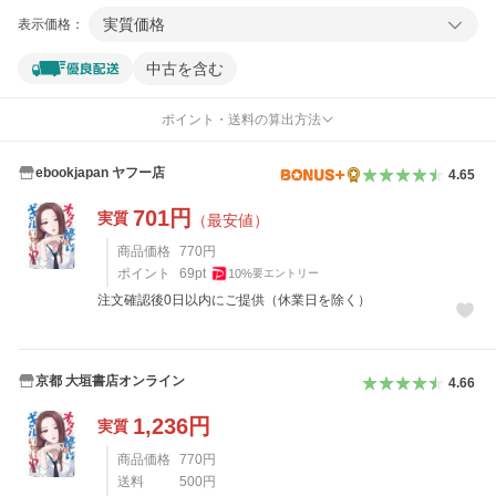
実質価格
表示価格：
中古を含む
ポイント・送料の算出方法
ebookjapan ヤフー店
4.65
701
円
実質
（最安値）
商品価格
770
円
ポイント
69
pt
10
%
要エントリー
注文確認後0日以内にご提供（休業日を除く）
京都 大垣書店オンライン
4.66
1,236
円
実質
商品価格
770
円
送料
500
円