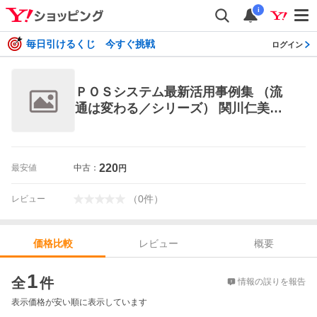
i
毎日引けるくじ 今すぐ挑戦
ログイン
ＰＯＳシステム最新活用事例集 （流
通は変わる／シリーズ） 関川仁美／
著 販売術の本
220
最安値
中古：
円
（
0
件
）
レビュー
レビュー
概要
価格比較
価格比較
1
全
件
情報の誤りを報告
表示価格が安い順に表示しています