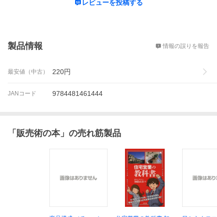
レビューを投稿する
概要
製品情報
情報の誤りを報告
220
円
最安値（中古）
9784481461444
JANコード
「
販売術の本
」の売れ筋製品