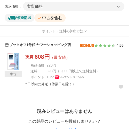
実質価格
表示価格：
中古を含む
ポイント・送料の算出方法
ブックオフ1号館 ヤフーショッピング店
4.55
608
円
実質
（最安値）
商品価格
220
円
送料
398
円
（
3,000
円以上で送料無料）
中古
ポイント
10
pt
5
%
エントリー済み
5日以内に発送（休業日を除く）
レビュー
現在レビューはありません
この製品のレビューを投稿しませんか？