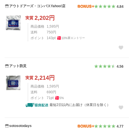
アウトドアーズ・コンパスYahoo!店
4.84
2,202
円
実質
商品価格
1,595
円
送料
750
円
ポイント
143
pt
10
%
要エントリー
アット防災
4.56
2,214
円
実質
商品価格
1,595
円
送料
690
円
ポイント
71
pt
5
%
最短2日以内にお届け（休業日を除く）
sotosotodays
4.77