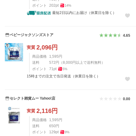
ポイント
202
pt
14
%
最短2日以内にお届け（休業日を除く）
ベビージャクソンズストア
4.65
2,096
円
実質
商品価格
1,595
円
送料
572
円
（
8,000
円以上で送料無料）
ポイント
71
pt
5
%
15時までの注文で当日発送（休業日を除く）
セレクト雑貨ムー Yahoo!店
0.00
2,116
円
実質
商品価格
1,595
円
送料
650
円
ポイント
129
pt
9
%