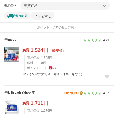
実質価格
表示価格：
中古を含む
ポイント・送料の算出方法
mecu
4.71
1,524
円
実質
（最安値）
商品価格
1,595
円
送料
0
円
ポイント
71
pt
5
%
12時までの注文で当日発送（休業日を除く）
L-Breath Yahoo!店
4.52
1,711
円
実質
商品価格
1,276
円