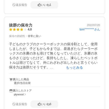
違反報告
いいね
1
抜群の保冷力
2022/07/20
tom********
さん
4.0
保冷の持続性
：
非常に良い
子どものクラブのクーラーボックスの保冷剤として、使用
しましたが、子どもから今までは、昼過ぎたらクーラーボ
ックスの氷嚢の氷も溶けて無くなっていたけど、氷嚢の氷
も小さくはなったけど、長持ちしたし、凍らしたペットボ
トルは溶けてなくて、外にわざわざ出したわと言うぐらい
保冷力は抜群だそうです。

もっとみる
ちなみに、8リットルのクーラーボックスにSを2個入れて
ました。
購入した商品
選択/当日出荷
購入したストア
plywood
違反報告
いいね
6