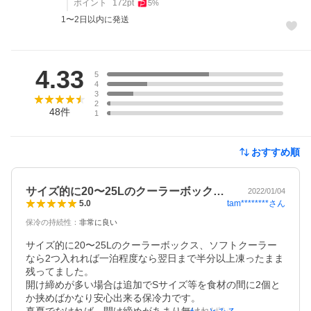
ポイント
172
pt
5
%
1〜2日以内に発送
レビュー
4.33
5
4
3
2
48
件
1
おすすめ順
サイズ的に20〜25Lのクーラーボック…
2022/01/04
tam********
さん
5.0
保冷の持続性
：
非常に良い
サイズ的に20〜25Lのクーラーボックス、ソフトクーラー
なら2つ入れれば一泊程度なら翌日まで半分以上凍ったまま
残ってました。

開け締めが多い場合は追加でSサイズ等を食材の間に2個と
か挟めばかなり安心出来る保冷力です。

真夏でなければ、開け締めがあまり無ければ24時間までは