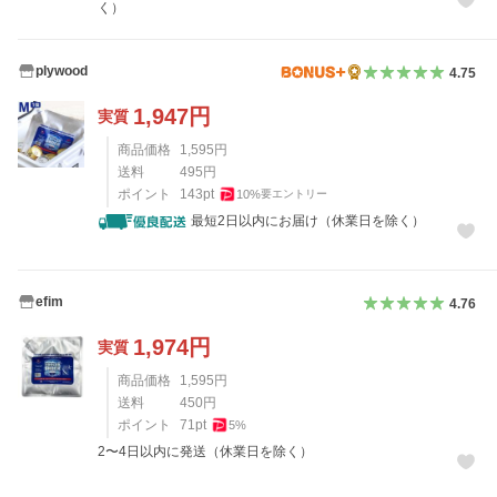
く）
plywood
4.75
1,947
円
実質
商品価格
1,595
円
送料
495
円
ポイント
143
pt
10
%
要エントリー
最短2日以内にお届け（休業日を除く）
efim
4.76
1,974
円
実質
商品価格
1,595
円
送料
450
円
ポイント
71
pt
5
%
2〜4日以内に発送（休業日を除く）