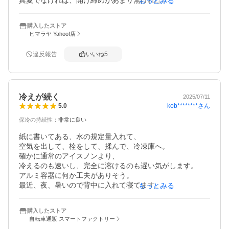
もっとみる
もたないにしても、それに近いくらいは凍った部分が残っ
てました。

購入したストア
スペース的にも薄型なのでデッドスペースが少なくて本当
ヒマラヤ Yahoo!店
に便利です。
違反報告
いいね
5
冷えが続く
2025/07/11
kob********
さん
5.0
保冷の持続性
：
非常に良い
紙に書いてある、水の規定量入れて、

空気を出して、栓をして、揉んで、冷凍庫へ。

確かに通常のアイスノンより、

冷えるのも速いし、完全に溶けるのも遅い気がします。

アルミ容器に何か工夫がありそう。

最近、夜、暑いので背中に入れて寝てます。

もっとみる
MとLが迷いましたが、冷凍庫が大きくないのでMでも十
分。

購入したストア
アイスノンより少しお高いですが、

自転車通販 スマートファクトリー
高いだけの価値があると思います。