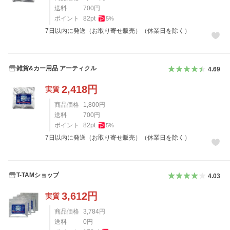
送料
700
円
ポイント
82
pt
5
%
7日以内に発送（お取り寄せ販売）（休業日を除く）
雑貨&カー用品 アーティクル
4.69
2,418
円
実質
商品価格
1,800
円
送料
700
円
ポイント
82
pt
5
%
7日以内に発送（お取り寄せ販売）（休業日を除く）
T-TAMショップ
4.03
3,612
円
実質
商品価格
3,784
円
送料
0
円