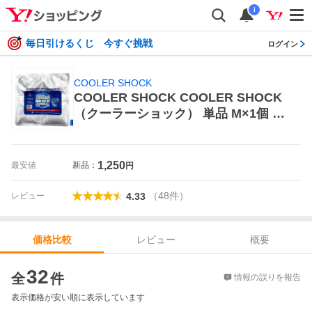
i
毎日引けるくじ 今すぐ挑戦
ログイン
COOLER SHOCK
COOLER SHOCK COOLER SHOCK
（クーラーショック） 単品 M×1個 保
冷剤
1,250
最安値
新品：
円
（
48
件
）
レビュー
4.33
レビュー
概要
価格比較
価格比較
32
全
件
情報の誤りを報告
表示価格が安い順に表示しています