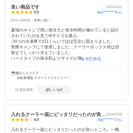
良い商品です
2025/07/21
kyu********
さん
5.0
保冷の持続性
：
非常に良い
夏場のキャンプ用に保冷力と保冷時間が優れていると紹介
されていたのを見てMサイズを購入。

-20°cの冷凍庫で2日くらいでほぼ完全に固まりました。

実際キャンプにて使用しました…クーラーボックス内は翌
朝までしっかり冷えていました。

ハードタイプの保冷剤よりサイズが薄いので場所も取らず
もっとみる
購入したストア
自転車通販 スマートファクトリー
違反報告
いいね
0
入れるクーラー底にピッタリだったのが良…
2023/07/05
hjq********
さん
4.0
入れるクーラー底にピッタリだったのが良いところ。一概