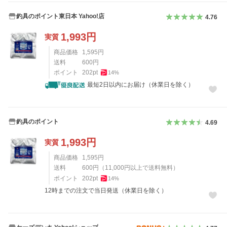
釣具のポイント東日本 Yahoo!店
4.76
1,993
円
実質
商品価格
1,595
円
送料
600
円
ポイント
202
pt
14
%
最短2日以内にお届け（休業日を除く）
釣具のポイント
4.69
1,993
円
実質
商品価格
1,595
円
送料
600
円
（
11,000
円以上で送料無料）
ポイント
202
pt
14
%
12時までの注文で当日発送（休業日を除く）