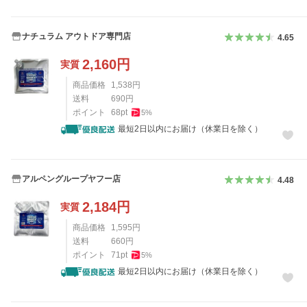
ナチュラム アウトドア専門店
4.65
2,160
円
実質
商品価格
1,538
円
送料
690
円
ポイント
68
pt
5
%
最短2日以内にお届け（休業日を除く）
アルペングループヤフー店
4.48
2,184
円
実質
商品価格
1,595
円
送料
660
円
ポイント
71
pt
5
%
最短2日以内にお届け（休業日を除く）