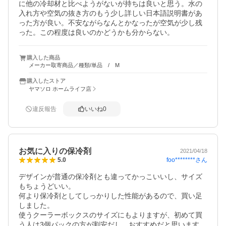
に他の冷却材と比べようがないが持ちは良いと思う。水の
入れ方や空気の抜き方のもう少し詳しい日本語説明書があ
った方が良い。不安ながらなんとかなったが空気が少し残
った。この程度は良いのかどうかも分からない。
購入した商品
メーカー取寄商品／種類/単品 / M
購入したストア
ヤマソロ ホームライフ店
違反報告
いいね
0
お気に入りの保冷剤
2021/04/18
foo********
さん
5.0
デザインが普通の保冷剤とも違ってかっこいいし、サイズ
もちょうどいい。

何より保冷剤としてしっかりした性能があるので、買い足
しました。

使うクーラーボックスのサイズにもよりますが、初めて買
う人は3個パックの方が割安だし、おすすめだと思います。