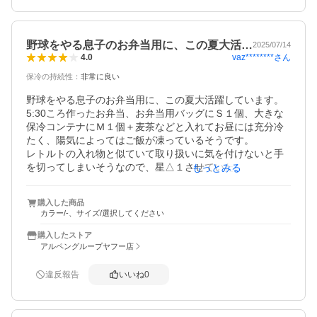
野球をやる息子のお弁当用に、この夏大活…
2025/07/14
vaz********
さん
4.0
保冷の持続性
：
非常に良い
野球をやる息子のお弁当用に、この夏大活躍しています。
5:30ころ作ったお弁当、お弁当用バッグにＳ１個、大きな
保冷コンテナにＭ１個＋麦茶などと入れてお昼には充分冷
たく、陽気によってはご飯が凍っているそうです。

レトルトの入れ物と似ていて取り扱いに気を付けないと手
を切ってしまいそうなので、星△１させていただきまし
もっとみる
た。
購入した商品
カラー/-、サイズ/選択してください
購入したストア
アルペングループヤフー店
違反報告
いいね
0