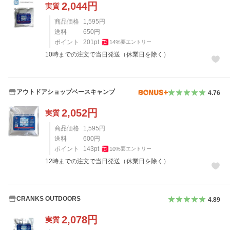
2,044
円
実質
商品価格
1,595
円
送料
650
円
ポイント
201
pt
14
%
要エントリー
10時までの注文で当日発送（休業日を除く）
アウトドアショップベースキャンプ
4.76
2,052
円
実質
商品価格
1,595
円
送料
600
円
ポイント
143
pt
10
%
要エントリー
12時までの注文で当日発送（休業日を除く）
CRANKS OUTDOORS
4.89
2,078
円
実質