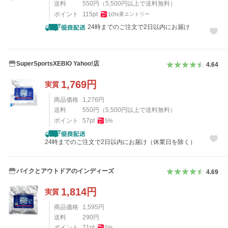
送料
550
円
（
5,500
円以上で送料無料）
ポイント
115
pt
10
%
要エントリー
24時までのご注文で2日以内にお届け
SuperSportsXEBIO Yahoo!店
4.64
1,769
円
実質
商品価格
1,276
円
送料
550
円
（
5,500
円以上で送料無料）
ポイント
57
pt
5
%
24時までのご注文で2日以内にお届け（休業日を除く）
バイクとアウトドアのインディーズ
4.69
1,814
円
実質
商品価格
1,595
円
送料
290
円
ポイント
71
pt
5
%