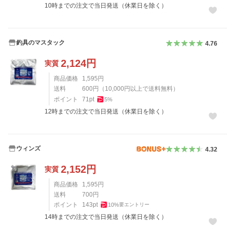
10時までの注文で当日発送（休業日を除く）
釣具のマスタック
4.76
2,124
円
実質
商品価格
1,595
円
送料
600
円
（
10,000
円以上で送料無料）
ポイント
71
pt
5
%
12時までの注文で当日発送（休業日を除く）
ウィンズ
4.32
2,152
円
実質
商品価格
1,595
円
送料
700
円
ポイント
143
pt
10
%
要エントリー
14時までの注文で当日発送（休業日を除く）