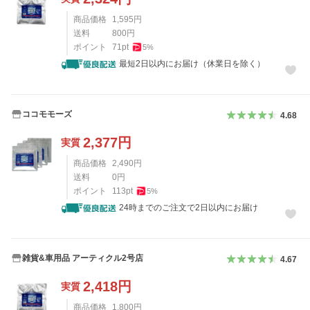
商品価格
1,595
円
送料
800
円
ポイント
71
pt
5
%
最短2日以内にお届け（休業日を除く）
ココモモーズ
4.68
2,377
円
実質
商品価格
2,490
円
送料
0
円
ポイント
113
pt
5
%
24時までのご注文で2日以内にお届け
雑貨&車用品 アーティクル2号店
4.67
2,418
円
実質
商品価格
1,800
円