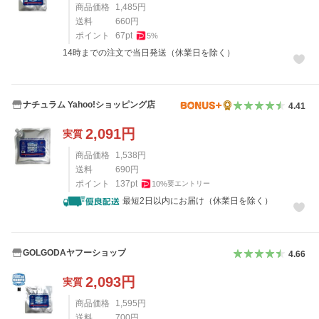
商品価格
1,485
円
送料
660
円
ポイント
67
pt
5
%
14時までの注文で当日発送（休業日を除く）
ナチュラム Yahoo!ショッピング店
4.41
2,091
円
実質
商品価格
1,538
円
送料
690
円
ポイント
137
pt
10
%
要エントリー
最短2日以内にお届け（休業日を除く）
GOLGODAヤフーショップ
4.66
2,093
円
実質
商品価格
1,595
円
送料
700
円