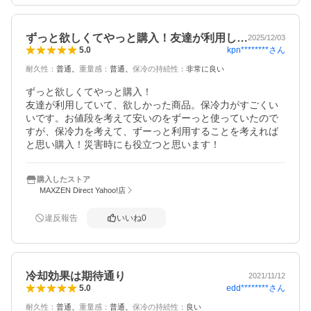
ずっと欲しくてやっと購入！友達が利用し…
2025/12/03
kpn********
さん
5.0
耐久性
：
普通
重量感
：
普通
保冷の持続性
：
非常に良い
ずっと欲しくてやっと購入！

友達が利用していて、欲しかった商品。保冷力がすごくい
いです。お値段を考えて安いのをずーっと使っていたので
すが、保冷力を考えて、ずーっと利用することを考えれば
と思い購入！災害時にも役立つと思います！
購入したストア
MAXZEN Direct Yahoo!店
違反報告
いいね
0
冷却効果は期待通り
2021/11/12
edd********
さん
5.0
耐久性
：
普通
重量感
：
普通
保冷の持続性
：
良い