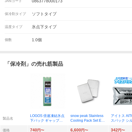
0863778000173
JANコード
ソフトタイプ
保冷剤タイプ
氷点下タイプ
温度タイプ
1.0個
個数
「
保冷剤
」の売れ筋製品
LOGOS 倍速凍結氷点
snow peak Stainless
アイトス AIT
製品名
下パック ギャップバ
Cooling Pack Set ET-
スパック シル
ー
26SU006 2個×1セッ
個 AZ865933
740
6,600
342
ト
価格
円〜
円〜
円〜