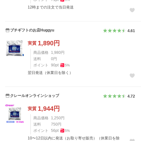
12時までの注文で当日発送
プチギフトのお店Huggyu
4.61
1,890
円
実質
商品価格
1,980
円
送料
0
円
ポイント
90
pt
5
%
翌日発送（休業日を除く）
クレールオンラインショップ
4.72
1,944
円
実質
商品価格
1,250
円
送料
750
円
ポイント
56
pt
5
%
10〜12日以内に発送（お取り寄せ販売）（休業日を除