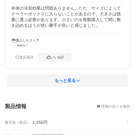
本体の冷却効果は問題ありません。ただ、サイズによって
クーラーボックスに入らないことがあるので、大きさは慎
重に選ぶ必要があります。小さいのを複数購入して間に敷
き詰めるほうが使い勝手が良いと感じました。
購入したストア
mecu
違反報告
いいね
0
もっと見る
概要
製品情報
情報の誤りを報告
1,250
円
最安値（新品）