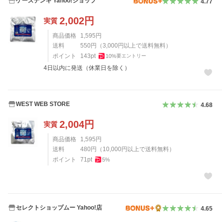
ケーズデンキ Yahoo!ショップ
4.77
2,002
円
実質
商品価格
1,595
円
送料
550
円
（
3,000
円以上で送料無料）
ポイント
143
pt
10
%
要エントリー
4日以内に発送（休業日を除く）
WEST WEB STORE
4.68
2,004
円
実質
商品価格
1,595
円
送料
480
円
（
10,000
円以上で送料無料）
ポイント
71
pt
5
%
セレクトショップムー Yahoo!店
4.65